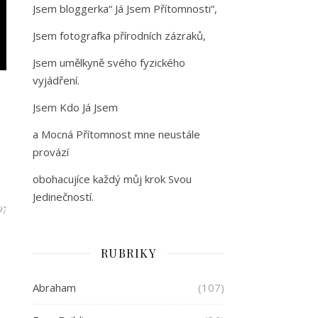
Jsem bloggerka“ Já Jsem Přítomnosti“,
Jsem fotografka přírodních zázraků,
Jsem umělkyně svého fyzického
vyjádření.
Jsem Kdo Já Jsem
a Mocná Přítomnost mne neustále
provází
obohacujíce každý můj krok Svou
Jedinečností.
97
RUBRIKY
Abraham
(107)