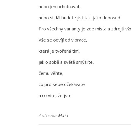
nebo jen ochutnávat,
nebo si dál budete jíst tak, jako doposud.
Pro všechny varianty je zde místa a zdrojů vž
Vše se odvíjí od vibrace,
která je tvořená tím,
jak o sobě a světě smýšlíte,
čemu věříte,
co pro sebe očekáváte
a co víte, že jste.
Autor/ka
Maia