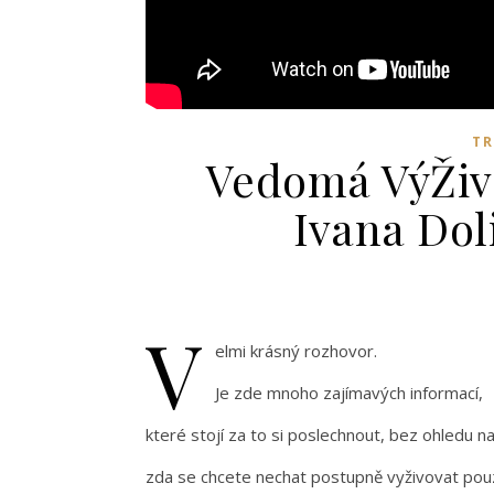
T
Vedomá VýŽiva
Ivana Dol
V
elmi krásný rozhovor.
Je zde mnoho zajímavých informací,
které stojí za to si poslechnout, bez ohledu na
zda se chcete nechat postupně vyživovat po