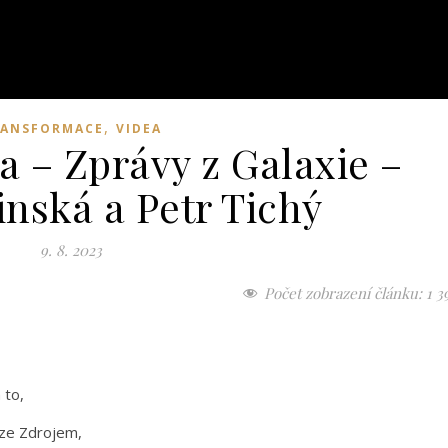
,
RANSFORMACE
VIDEA
 – Zprávy z Galaxie –
inská a Petr Tichý
9. 8. 2023
Počet zobrazení článku:
1 3
 to,
uze Zdrojem,