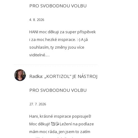
PRO SVOBODNOU VOLBU
4. 8. 2026
HANI moc děkuji za super příspěvek
i za moc hezké inspirace. :-) A já
souhlasím, ty změny jsou více
viditelné.…
Radka
:
„KORTIZOL“ JE NÁSTROJ
PRO SVOBODNOU VOLBU
27. 7. 2026
Hani, krásné inspirace popisuješ!
Moc děkuji! 🥰😘 Ležení na podlaze
mám moc ráda, jen jsem to zatím