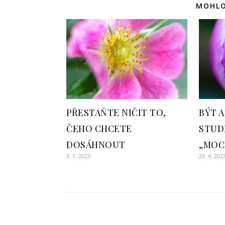
MOHLO
PŘESTAŇTE NIČIT TO,
BÝT 
ČEHO CHCETE
STUD
DOSÁHNOUT
„MOC
3. 1. 2023
23. 4. 202