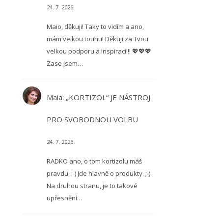
24. 7. 2026
Maio, děkuji! Taky to vidím a ano,
mám velkou touhu! Děkuji za Tvou
velkou podporu a inspiraci!!! 💖💖💖
Zase jsem…
Maia
:
„KORTIZOL“ JE NÁSTROJ
PRO SVOBODNOU VOLBU
24. 7. 2026
RADKO ano, o tom kortizolu máš
pravdu. :-) Jde hlavně o produkty. ;-)
Na druhou stranu, je to takové
upřesnění…