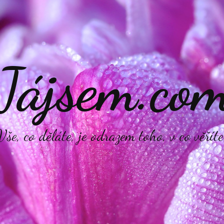
Jájsem.co
Vše, co děláte, je odrazem toho, v co věříte