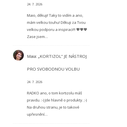
24. 7. 2026
Maio, děkuji! Taky to vidím a ano,
mám velkou touhu! Děkuji za Tvou
velkou podporu a inspiraci!!! 💖💖💖
Zase jsem…
Maia
:
„KORTIZOL“ JE NÁSTROJ
PRO SVOBODNOU VOLBU
24. 7. 2026
RADKO ano, o tom kortizolu máš
pravdu. :-) Jde hlavně o produkty. ;-)
Na druhou stranu, je to takové
upřesnění…