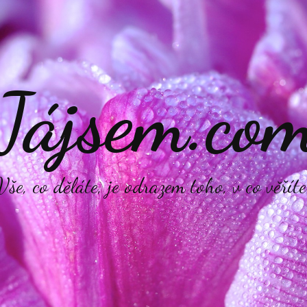
Jájsem.co
Vše, co děláte, je odrazem toho, v co věříte