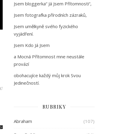
Jsem bloggerka“ Já Jsem Přítomnosti“,
Jsem fotografka přírodních zázraků,
Jsem umělkyně svého fyzického
vyjádření.
Jsem Kdo Já Jsem
a Mocná Přítomnost mne neustále
provází
obohacujíce každý můj krok Svou
Jedinečností.
47
RUBRIKY
Abraham
(107)