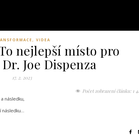
,
RANSFORMACE
VIDEA
 nejlepší místo pro
 Dr. Joe Dispenza
17. 2. 2023
Počet zobrazení článku:
1 4
 a následku,
ní následku…