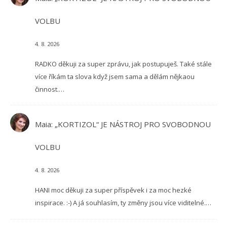
VOLBU
4. 8. 2026
RADKO děkuji za super zprávu, jak postupuješ. Také stále
více říkám ta slova když jsem sama a dělám nějkaou
činnost.…
Maia
:
„KORTIZOL“ JE NÁSTROJ PRO SVOBODNOU
VOLBU
4. 8. 2026
HANI moc děkuji za super příspěvek i za moc hezké
inspirace. :-) A já souhlasím, ty změny jsou více viditelné.…