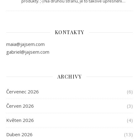
produkty. ;-) Na druhou stranu, je to takové upřesnění…
KONTAKTY
maia@jajsem.com
gabriel@jajsem.com
ARCHIVY
Červenec 2026
(6)
Červen 2026
(3)
Květen 2026
(4)
Duben 2026
(13)