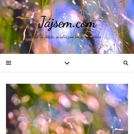
Jájsem.com
Vše, co děláte, je odrazem toho, v co věříte.