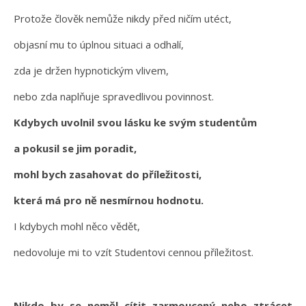
Protože člověk nemůže nikdy před ničím utéct,
objasní mu to úplnou situaci a odhalí,
zda je držen hypnotickým vlivem,
nebo zda naplňuje spravedlivou povinnost.
Kdybych uvolnil svou lásku ke svým studentům
a pokusil se jim poradit,
mohl bych zasahovat do příležitosti,
která má pro ně nesmírnou hodnotu.
I kdybych mohl něco vědět,
nedovoluje mi to vzít Studentovi cennou příležitost.
Nikdo by se neměl cítit zarmoucený nebo ztrácet