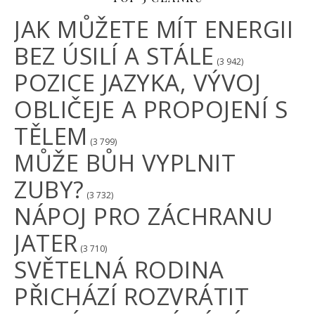
JAK MŮŽETE MÍT ENERGII
BEZ ÚSILÍ A STÁLE
(3 942)
POZICE JAZYKA, VÝVOJ
OBLIČEJE A PROPOJENÍ S
TĚLEM
(3 799)
MŮŽE BŮH VYPLNIT
ZUBY?
(3 732)
NÁPOJ PRO ZÁCHRANU
JATER
(3 710)
SVĚTELNÁ RODINA
PŘICHÁZÍ ROZVRÁTIT