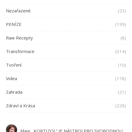
Nezařazené
(23)
PENÍZE
(199)
Raw Recepty
(8)
Transformace
(314)
Tvoření
(10)
Videa
(178)
Zahrada
(21)
Zdraví a Krása
(228)
Maia
:
„KORTIZOL“ JE NÁSTROJ PRO SVOBODNOU