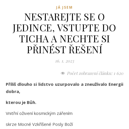
JÁ JSEM
NESTAREJTE SE O
JEDINCE, VSTUPTE DO
TICHA A NECHTE SI
PŘINÉST ŘEŠENÍ
16. 1. 2023
Počet zobrazení článku:
1 620
Příliš dlouho si lidstvo uzurpovalo a zneužívalo Energii
dobra,
kterou je Bůh.
Vnitřní oživení kosmickým zářením
skrze Mocné Vzkříšené Posly Boží