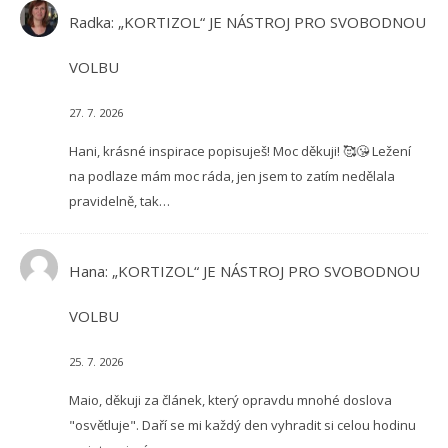
Radka
:
„KORTIZOL“ JE NÁSTROJ PRO SVOBODNOU
VOLBU
27. 7. 2026
Hani, krásné inspirace popisuješ! Moc děkuji! 🥰😘 Ležení
na podlaze mám moc ráda, jen jsem to zatím nedělala
pravidelně, tak…
Hana
:
„KORTIZOL“ JE NÁSTROJ PRO SVOBODNOU
VOLBU
25. 7. 2026
Maio, děkuji za článek, který opravdu mnohé doslova
"osvětluje". Daří se mi každý den vyhradit si celou hodinu