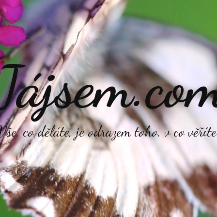
Jájsem.co
Vše, co děláte, je odrazem toho, v co věříte