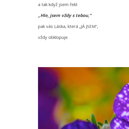
a tak když jsem řekl:
„Hle, jsem vždy s tebou,“
pak vás Láska, která „JÁ JSEM“,
vždy obklopuje.