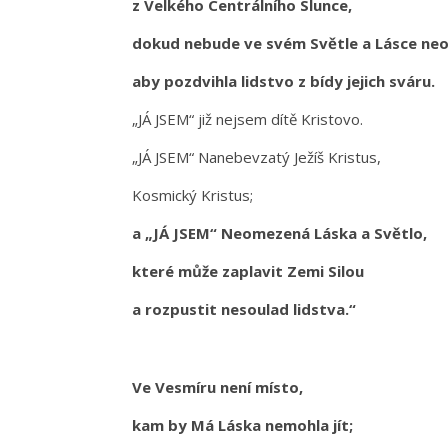
z Velkého Centrálního Slunce,
dokud nebude ve svém Světle a Lásce neo
aby pozdvihla lidstvo z bídy jejich sváru.
„JÁ JSEM“ již nejsem dítě Kristovo.
„JÁ JSEM“ Nanebevzatý Ježíš Kristus,
Kosmický Kristus;
a „JÁ JSEM“ Neomezená Láska a Světlo,
které může zaplavit Zemi Silou
a rozpustit nesoulad lidstva.“
Ve Vesmíru není místo,
kam by Má Láska nemohla jít;