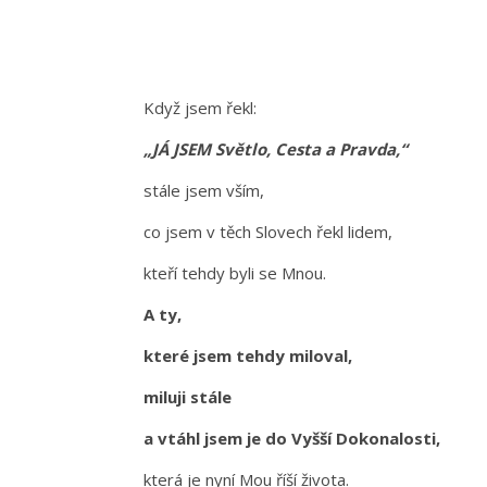
Když jsem řekl:
„JÁ JSEM Světlo, Cesta a Pravda,“
stále jsem vším,
co jsem v těch Slovech řekl lidem,
kteří tehdy byli se Mnou.
A ty,
které jsem tehdy miloval,
miluji stále
a vtáhl jsem je do Vyšší Dokonalosti,
která je nyní Mou říší života.