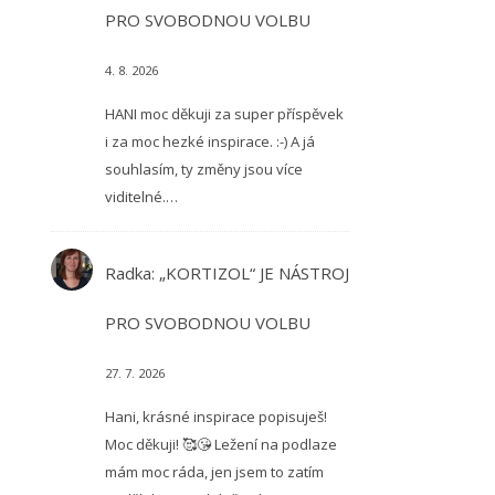
PRO SVOBODNOU VOLBU
4. 8. 2026
HANI moc děkuji za super příspěvek
i za moc hezké inspirace. :-) A já
souhlasím, ty změny jsou více
viditelné.…
Radka
:
„KORTIZOL“ JE NÁSTROJ
PRO SVOBODNOU VOLBU
27. 7. 2026
Hani, krásné inspirace popisuješ!
Moc děkuji! 🥰😘 Ležení na podlaze
mám moc ráda, jen jsem to zatím