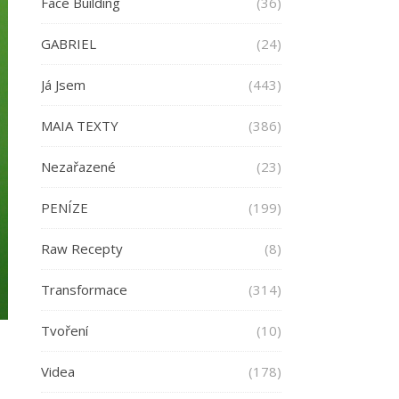
Face Building
(36)
GABRIEL
(24)
Já Jsem
(443)
MAIA TEXTY
(386)
Nezařazené
(23)
PENÍZE
(199)
Raw Recepty
(8)
Transformace
(314)
Tvoření
(10)
Videa
(178)