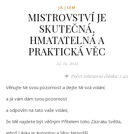
JÁ JSEM
MISTROVSTVÍ JE
SKUTEČNÁ,
HMATATELNÁ A
PRAKTICKÁ VĚC
22. 12. 2022
Počet zobrazení článku:
1 451
Věnujte Mi svou pozornost a dejte Mi svá volání;
a Já vám dám svou pozornost
a odpovím na tato vaše volání,
že Mě najdete být věčným Přítelem toho Zázraku Světla,
jehož Láska je Autoritou a Sílou Nejvyšší