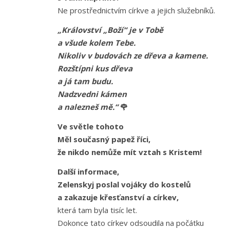
Ne prostřednictvím církve a jejich služebníků.
„Království „Boží“ je v Tobě
a všude kolem Tebe.
Nikoliv v budovách ze dřeva a kamene.
Rozštípni kus dřeva
a já tam budu.
Nadzvedni kámen
a nalezneš mě.“
🌹
Ve světle tohoto
Měl současný papež říci,
že nikdo nemůže mít vztah s Kristem!
Další informace,
Zelenskyj poslal vojáky do kostelů
a zakazuje křesťanství a církev,
která tam byla tisíc let.
Dokonce tato církev odsoudila na počátku