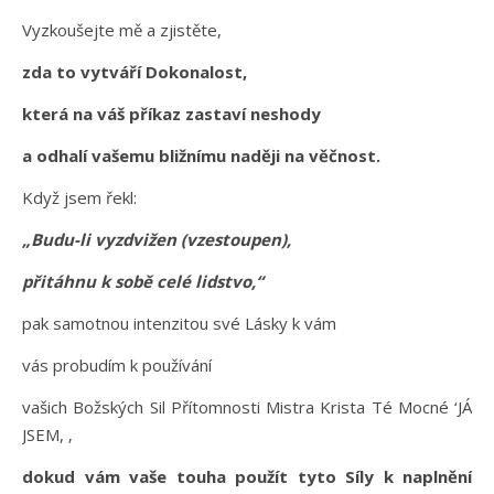
Vyzkoušejte mě a zjistěte,
zda to vytváří Dokonalost,
která na váš příkaz zastaví neshody
a odhalí vašemu bližnímu naději na věčnost.
Když jsem řekl:
„Budu-li vyzdvižen (vzestoupen),
přitáhnu k sobě celé lidstvo,“
pak samotnou intenzitou své Lásky k vám
vás probudím k používání
vašich Božských Sil Přítomnosti Mistra Krista Té Mocné ‘JÁ
JSEM, ‚
dokud vám vaše touha použít tyto Síly k naplnění