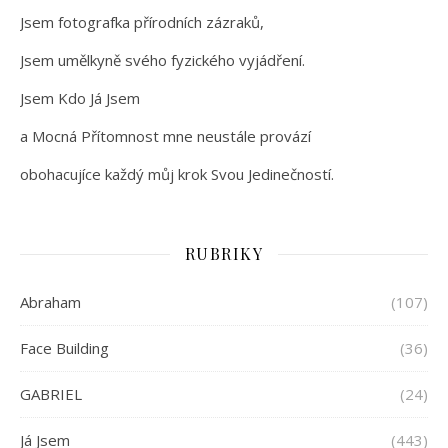
Jsem fotografka přírodních zázraků,
Jsem umělkyně svého fyzického vyjádření.
Jsem Kdo Já Jsem
a Mocná Přítomnost mne neustále provází
obohacujíce každý můj krok Svou Jedinečností.
RUBRIKY
Abraham
(107)
Face Building
(36)
GABRIEL
(24)
Já Jsem
(443)