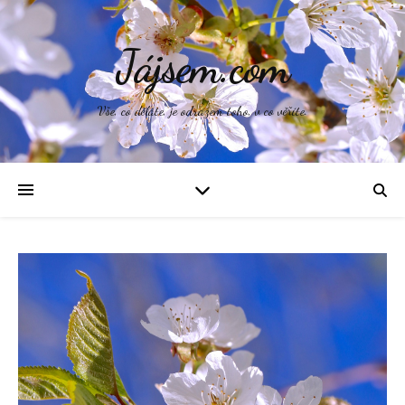
Jájsem.com
Vše, co děláte, je odrazem toho, v co věříte.