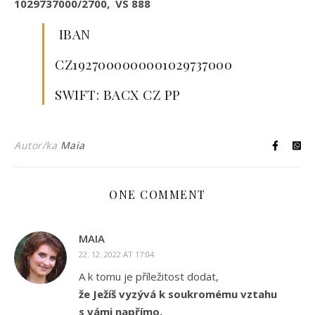
1029737000/2700, VS 888
IBAN
CZ1927000000001029737000
SWIFT: BACX CZ PP
Autor/ka
Maia
ONE COMMENT
MAIA
22. 12. 2022 AT 17:04
A k tomu je příležitost dodat,
že Ježíš vyzývá k soukromému vztahu
s vámi napřímo.