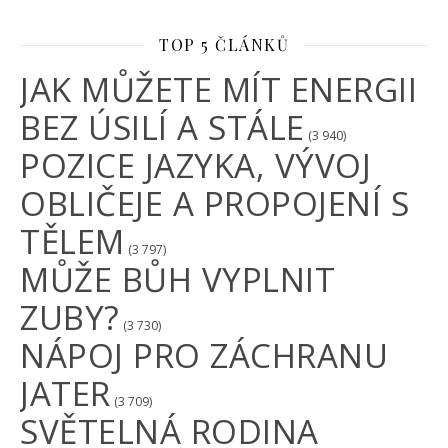
TOP 5 ČLÁNKŮ
JAK MŮŽETE MÍT ENERGII
BEZ ÚSILÍ A STÁLE
(3 940)
POZICE JAZYKA, VÝVOJ
OBLIČEJE A PROPOJENÍ S
TĚLEM
(3 797)
MŮŽE BŮH VYPLNIT
ZUBY?
(3 730)
NÁPOJ PRO ZÁCHRANU
JATER
(3 709)
SVĚTELNÁ RODINA