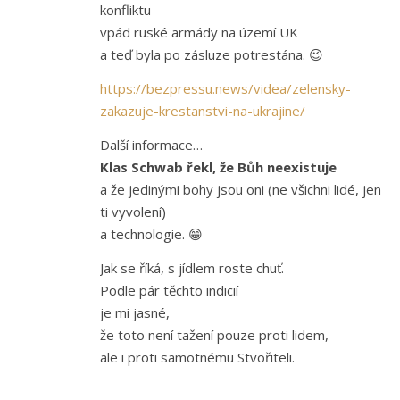
konfliktu
vpád ruské armády na území UK
a teď byla po zásluze potrestána. 😉
https://bezpressu.news/videa/zelensky-
zakazuje-krestanstvi-na-ukrajine/
Další informace…
Klas Schwab řekl, že Bůh neexistuje
a že jedinými bohy jsou oni (ne všichni lidé, jen
ti vyvolení)
a technologie. 😁
Jak se říká, s jídlem roste chuť.
Podle pár těchto indicií
je mi jasné,
že toto není tažení pouze proti lidem,
ale i proti samotnému Stvořiteli.