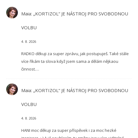
Maia
:
„KORTIZOL“ JE NÁSTROJ PRO SVOBODNOU
VOLBU
4. 8. 2026
RADKO děkuji za super zprávu, jak postupuješ. Také stále
více říkám ta slova když jsem sama a dělám nějkaou
činnost.…
Maia
:
„KORTIZOL“ JE NÁSTROJ PRO SVOBODNOU
VOLBU
4. 8. 2026
HANI moc děkuji za super příspěvek i za moc hezké
inspirace. :-) A já souhlasím, ty změny jsou více viditelné.…