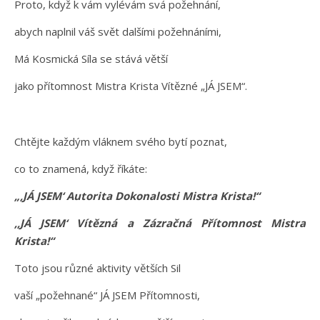
Proto, když k vám vylévám svá požehnání,
abych naplnil váš svět dalšími požehnáními,
Má Kosmická Síla se stává větší
jako přítomnost Mistra Krista Vítězné „JÁ JSEM“.
Chtějte každým vláknem svého bytí poznat,
co to znamená, když říkáte:
„‚JÁ JSEM‘ Autorita Dokonalosti Mistra Krista!“
‚‚JÁ JSEM‘ Vítězná a Zázračná Přítomnost Mistra
Krista!“
Toto jsou různé aktivity větších Sil
vaší „požehnané“ JÁ JSEM Přítomnosti,