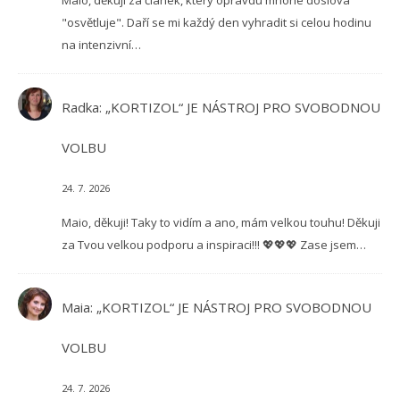
Maio, děkuji za článek, který opravdu mnohé doslova
"osvětluje". Daří se mi každý den vyhradit si celou hodinu
na intenzivní…
Radka
:
„KORTIZOL“ JE NÁSTROJ PRO SVOBODNOU
VOLBU
24. 7. 2026
Maio, děkuji! Taky to vidím a ano, mám velkou touhu! Děkuji
za Tvou velkou podporu a inspiraci!!! 💖💖💖 Zase jsem…
Maia
:
„KORTIZOL“ JE NÁSTROJ PRO SVOBODNOU
VOLBU
24. 7. 2026