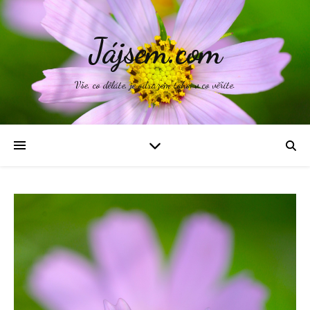
Jájsem.com
Vše, co děláte, je odrazem toho, v co věříte.