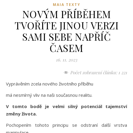
MAIA TEXTY
NOVÝM PŘÍBĚHEM
TVOŘÍTE JINOU VERZI
SAMI SEBE NAPŘÍČ
ČASEM
16. 11. 2023
Počet zobrazení článku:
1 221
Vyprávěním zcela nového životního příběhu
má nesmírný vliv na naši současnou realitu.
V tomto bodě je velmi silný potenciál tajemství
změny života.
Pochopením tohoto principu se odstraní další vrstva
manipulace,