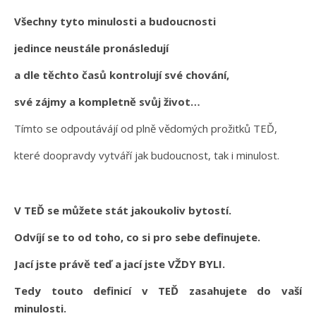
Všechny tyto minulosti a budoucnosti
jedince neustále pronásledují
a dle těchto časů kontrolují své chování,
své zájmy a kompletně svůj život…
Tímto se odpoutávájí od plně vědomých prožitků TEĎ,
které doopravdy vytváří jak budoucnost, tak i minulost.
V TEĎ se můžete stát jakoukoliv bytostí.
Odvíjí se to od toho, co si pro sebe definujete.
Jací jste právě teď a jací jste VŽDY BYLI.
Tedy touto definicí v TEĎ zasahujete do vaší
minulosti.