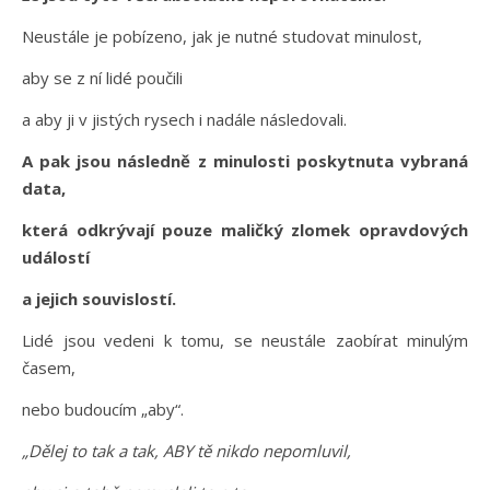
Neustále je pobízeno, jak je nutné studovat minulost,
aby se z ní lidé poučili
a aby ji v jistých rysech i nadále následovali.
A pak jsou následně z minulosti poskytnuta vybraná
data,
která odkrývají pouze maličký zlomek opravdových
událostí
a jejich souvislostí.
Lidé jsou vedeni k tomu, se neustále zaobírat minulým
časem,
nebo budoucím „aby“.
„Dělej to tak a tak, ABY tě nikdo nepomluvil,