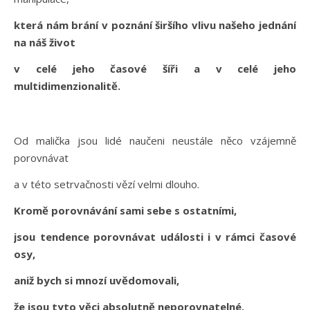
která nám brání v poznání širšího vlivu našeho jednání
na náš život
v celé jeho časové šíři a v celé jeho
multidimenzionalitě.
Od malička jsou lidé naučeni neustále něco vzájemně
porovnávat
a v této setrvačnosti vězí velmi dlouho.
Kromě porovnávání sami sebe s ostatními,
jsou tendence porovnávat události i v rámci časové
osy,
aniž bych si mnozí uvědomovali,
že jsou tyto věci absolutně neporovnatelné.