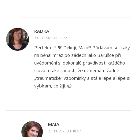
RADKA
19. 11. 2023 AT 16:22
Perfektní!!! 💖 Děkuji, Maio!!! Přidávám se, taky
mi běhal mráz po zádech jako Barušce při
uvědomění si dokonalé pravdivosti každého
slova a také radosti, že už nemám žádné
„traumatické“ vzpomínky a stále lépe a lépe si
vybírám, co žiji. 😍
MAIA
20. 11. 2023 AT 18:57