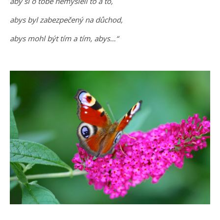
aby si o tobě nemysleli to a to,
abys byl zabezpečený na důchod,
abys mohl být tím a tím, abys…“