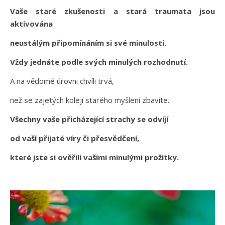
Vaše staré zkušenosti a stará traumata jsou
aktivována
neustálým připomínáním si své minulosti.
Vždy jednáte podle svých minulých rozhodnutí.
A na vědomé úrovni chvíli trvá,
než se zajetých kolejí starého myšlení zbavíte.
Všechny vaše přicházející strachy se odvíjí
od vaší přijaté víry či přesvědčení,
které jste si ověřili vašimi minulými prožitky.