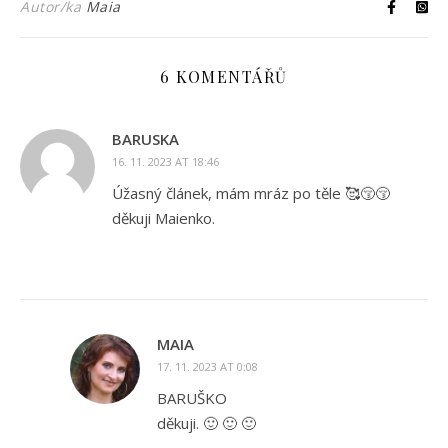
Autor/ka
Maia
6 KOMENTÁŘŮ
BARUSKA
16. 11. 2023 AT 18:46
Úžasný článek, mám mráz po těle 🥰😚😚
děkuji Maienko.
MAIA
17. 11. 2023 AT 0:08
BARUŠKO
děkuji. 🙂 🙂 🙂