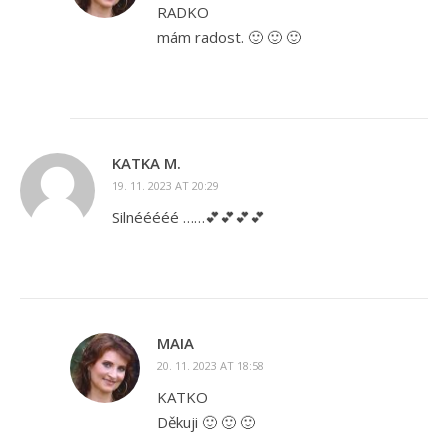
RADKO
mám radost. 🙂 🙂 🙂
KATKA M.
19. 11. 2023 AT 20:29
Silnééééé ……💕💕💕💕
MAIA
20. 11. 2023 AT 18:58
KATKO
Děkuji 🙂 🙂 🙂