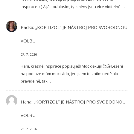
inspirace. :-) A já souhlasím, ty změny jsou více viditelné.…
Radka
:
„KORTIZOL“ JE NÁSTROJ PRO SVOBODNOU
VOLBU
27. 7. 2026
Hani, krásné inspirace popisuješ! Moc děkuji! 🥰😘 Ležení
na podlaze mám moc ráda, jen jsem to zatím nedělala
pravidelně, tak…
Hana
:
„KORTIZOL“ JE NÁSTROJ PRO SVOBODNOU
VOLBU
25. 7. 2026