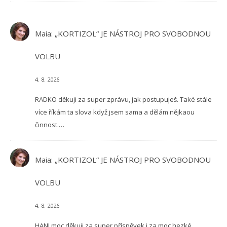
Maia
:
„KORTIZOL“ JE NÁSTROJ PRO SVOBODNOU
VOLBU
4. 8. 2026
RADKO děkuji za super zprávu, jak postupuješ. Také stále
více říkám ta slova když jsem sama a dělám nějkaou
činnost.…
Maia
:
„KORTIZOL“ JE NÁSTROJ PRO SVOBODNOU
VOLBU
4. 8. 2026
HANI moc děkuji za super příspěvek i za moc hezké