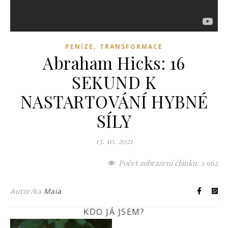
,
PENÍZE
TRANSFORMACE
Abraham Hicks: 16
SEKUND K
NASTARTOVÁNÍ HYBNÉ
SÍLY
13. 10. 2021
Počet zobrazení článku:
1 962
Autor/ka
Maia
KDO JÁ JSEM?