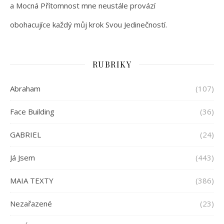
a Mocná Přítomnost mne neustále provází
obohacujíce každý můj krok Svou Jedinečností.
RUBRIKY
Abraham
(107)
Face Building
(36)
GABRIEL
(24)
Já Jsem
(443)
MAIA TEXTY
(386)
Nezařazené
(23)