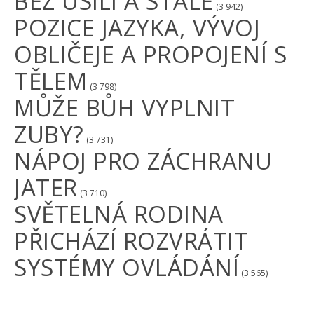
BEZ ÚSILÍ A STÁLE
(3 942)
POZICE JAZYKA, VÝVOJ
OBLIČEJE A PROPOJENÍ S
TĚLEM
(3 798)
MŮŽE BŮH VYPLNIT
ZUBY?
(3 731)
NÁPOJ PRO ZÁCHRANU
JATER
(3 710)
SVĚTELNÁ RODINA
PŘICHÁZÍ ROZVRÁTIT
SYSTÉMY OVLÁDÁNÍ
(3 565)