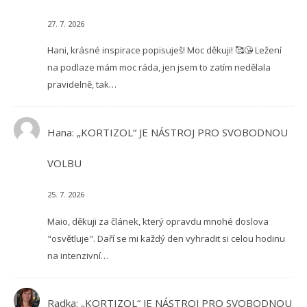
27. 7. 2026
Hani, krásné inspirace popisuješ! Moc děkuji! 🥰😘 Ležení
na podlaze mám moc ráda, jen jsem to zatím nedělala
pravidelně, tak…
Hana
:
„KORTIZOL“ JE NÁSTROJ PRO SVOBODNOU
VOLBU
25. 7. 2026
Maio, děkuji za článek, který opravdu mnohé doslova
"osvětluje". Daří se mi každý den vyhradit si celou hodinu
na intenzivní…
Radka
:
„KORTIZOL“ JE NÁSTROJ PRO SVOBODNOU