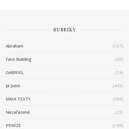
RUBRIKY
Abraham
(107)
Face Building
(36)
GABRIEL
(24)
Já Jsem
(443)
MAIA TEXTY
(386)
Nezařazené
(23)
PENÍZE
(199)