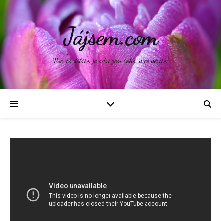
Jájsem.com
Vše, co děláte, je odrazem toho, v co věříte.