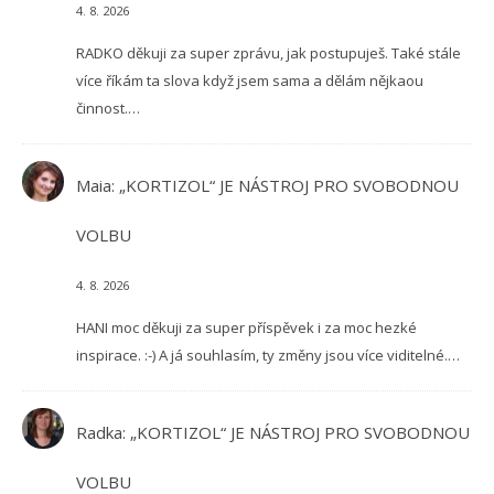
4. 8. 2026
RADKO děkuji za super zprávu, jak postupuješ. Také stále
více říkám ta slova když jsem sama a dělám nějkaou
činnost.…
Maia
:
„KORTIZOL“ JE NÁSTROJ PRO SVOBODNOU
VOLBU
4. 8. 2026
HANI moc děkuji za super příspěvek i za moc hezké
inspirace. :-) A já souhlasím, ty změny jsou více viditelné.…
Radka
:
„KORTIZOL“ JE NÁSTROJ PRO SVOBODNOU
VOLBU