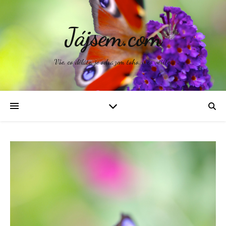
Jájsem.com
Vše, co děláte, je odrazem toho, v co věříte.