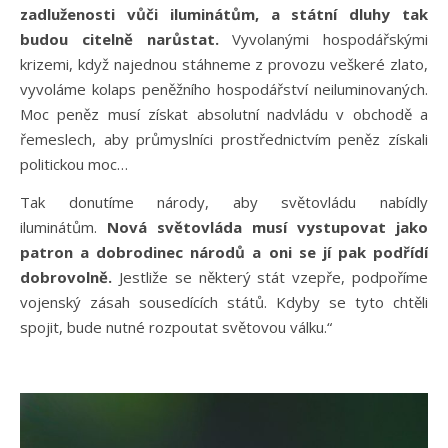
zadluženosti vůči iluminátům, a státní dluhy tak
budou citelně narůstat.
Vyvolanými hospodářskými
krizemi, když najednou stáhneme z provozu veškeré zlato,
vyvoláme kolaps peněžního hospodářství neiluminovaných.
Moc peněz musí získat absolutní nadvládu v obchodě a
řemeslech, aby průmyslníci prostřednictvím peněz získali
politickou moc…
Tak donutíme národy, aby světovládu nabídly
iluminátům.
Nová světovláda musí vystupovat jako
patron a dobrodinec národů a oni se jí pak podřídí
dobrovolně.
Jestliže se některý stát vzepře, podpoříme
vojenský zásah sousedících států. Kdyby se tyto chtěli
spojit, bude nutné rozpoutat světovou válku.“