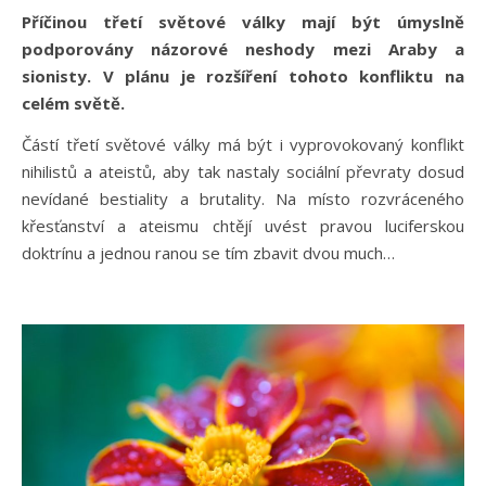
Příčinou třetí světové války mají být úmyslně
podporovány názorové neshody mezi Araby a
sionisty. V plánu je rozšíření tohoto konfliktu na
celém světě.
Částí třetí světové války má být i vyprovokovaný konflikt
nihilistů a ateistů, aby tak nastaly sociální převraty dosud
nevídané bestiality a brutality. Na místo rozvráceného
křesťanství a ateismu chtějí uvést pravou luciferskou
doktrínu a jednou ranou se tím zbavit dvou much…