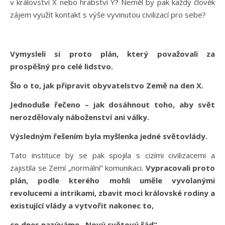
v království X nebo hrabství Y? Neměl by pak každý člověk
zájem využít kontakt s výše vyvinutou civilizací pro sebe?
Vymysleli si proto plán, který považovali za
prospěšný pro celé lidstvo.
Šlo o to, jak připravit obyvatelstvo Země na den X.
Jednoduše řečeno – jak dosáhnout toho, aby svět
nerozdělovaly náboženství ani války.
Výsledným řešením byla myšlenka jedné světovlády.
Tato instituce by se pak spojila s cizími civilizacemi a
zajistila se Zemí „normální“ komunikaci.
Vypracovali proto
plán, podle kterého mohli uměle vyvolanými
revolucemi a intrikami, zbavit moci královské rodiny a
existující vlády a vytvořit nakonec to,
co dnes nazýváme „Nový světový řád“.