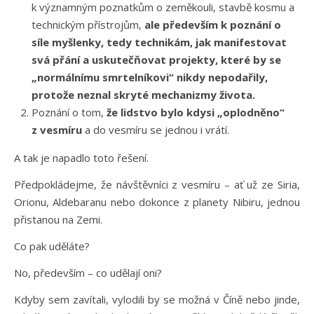
k významným poznatkům o zeměkouli, stavbě kosmu a
technickým přístrojům,
ale především k poznání o
síle myšlenky, tedy technikám, jak manifestovat
svá přání a uskutečňovat projekty, které by se
„normálnímu smrtelníkovi“ nikdy nepodařily,
protože neznal skryté mechanizmy života.
Poznání o tom,
že lidstvo bylo kdysi „oplodněno“
z vesmíru
a do vesmíru se jednou i vrátí.
A tak je napadlo toto řešení.
Předpokládejme, že návštěvníci z vesmíru – ať už ze Siria,
Orionu, Aldebaranu nebo dokonce z planety Nibiru, jednou
přistanou na Zemi.
Co pak uděláte?
No, především – co udělají oni?
Kdyby sem zavítali, vylodili by se možná v Číně nebo jinde,