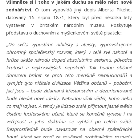
Všimněte si i toho v jakém duchu se mělo nést nové
zednářství.
O tom vypovídá jiný dopis Alberta Pikeho,
datovaný 15. srpna 1871, který byl před několika lety
vystaven v britském národním muzeu. Poskytuje
představu o duchovním a myšlenkovém světě pisatele:
„Do světa vypustíme nihilisty a ateisty, vyprovokujeme
ohromný společenský rozvrat, který v celé své nahotě a
hrůze ukáže národu dopad absolutního ateismu, původce
krutosti a nejkrvavějších nepokojů. Tak budou občané
donuceni bránit se proti této menšině revolucionářů a
vymýtit tyto ničitele civilizace. Většina občanů – pobožní,
jací jsou – bude zklamaná křesťanstvím a dezorientovaně
bude hledat nové ideály. Nebudou však vědět, koho nebo
co mají vzývat. A tehdy je lidstvo zralé přijmout jasné světlo
čistého luciferského učení, které se konečně vynese i na
veřejnost a jeho doktrína se vyhlásí po celém světě.
Bezprostředně bude navazovat na obecné zpátečnické
hnutí, které ses zrodí ze současně probíhajícího rozpadu