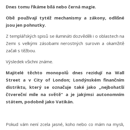
Dnes tomu říkáme bílá nebo černá magie.
Obě používají tytéž mechanismy a zákony, odlišné
jsou jen pohnutky.
Z templářských spisů se ilumináti dozvěděli i o oblastech na
Zemi s velkými zásobami nerostných surovin a okamžitě
začali s těžbou.
Výsledek všichni známe.
Majitelé těchto monopolů dnes rezidují na Wall
Street a v City of London; Londýnském finančním
distriktu, který se označuje také jako „nejbohatší
čtvereční míle na světě“ a je jakýmsi autonomním
státem, podobně jako Vatikán.
Pokud vám není zcela jasné, koho nebo co mám na mysli,