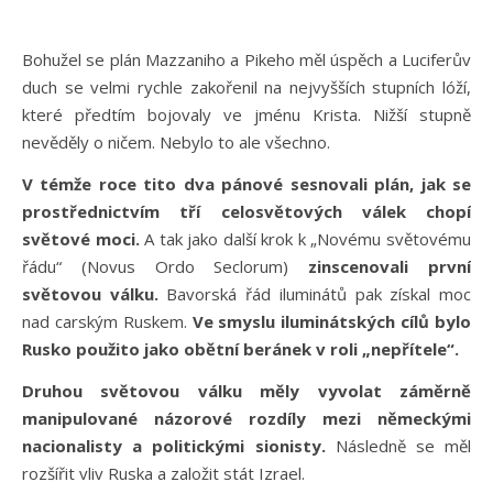
Bohužel se plán Mazzaniho a Pikeho měl úspěch a Luciferův
duch se velmi rychle zakořenil na nejvyšších stupních lóží,
které předtím bojovaly ve jménu Krista. Nižší stupně
nevěděly o ničem. Nebylo to ale všechno.
V témže roce tito dva pánové sesnovali plán, jak se
prostřednictvím tří celosvětových válek chopí
světové moci.
A tak jako další krok k „Novému světovému
řádu“ (Novus Ordo Seclorum)
zinscenovali první
světovou válku.
Bavorská řád iluminátů pak získal moc
nad carským Ruskem.
Ve smyslu iluminátských cílů bylo
Rusko použito jako obětní beránek v roli „nepřítele“.
Druhou světovou válku měly vyvolat záměrně
manipulované názorové rozdíly mezi německými
nacionalisty a politickými sionisty.
Následně se měl
rozšířit vliv Ruska a založit stát Izrael.