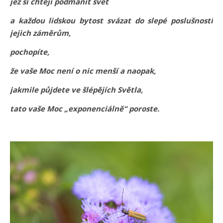
jež si chtějí podmanit svět
a každou lidskou bytost svázat do slepé poslušnosti
jejich záměrům,
pochopíte,
že vaše Moc není o nic menší a naopak,
jakmile půjdete ve šlépějích Světla,
tato vaše Moc „exponenciálně“ poroste.