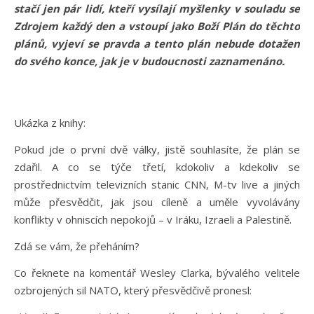
stačí jen pár lidí, kteří vysílají myšlenky v souladu se
Zdrojem každý den a vstoupí jako Boží Plán do těchto
plánů, vyjeví se pravda a tento plán nebude dotažen
do svého konce, jak je v budoucnosti zaznamenáno.
Ukázka z knihy:
Pokud jde o první dvě války, jistě souhlasíte, že plán se
zdařil. A co se týče třetí, kdokoliv a kdekoliv se
prostřednictvím televizních stanic CNN, M-tv live a jiných
může přesvědčit, jak jsou cíleně a uměle vyvolávány
konflikty v ohniscích nepokojů – v Iráku, Izraeli a Palestině.
Zdá se vám, že přeháním?
Co řeknete na komentář Wesley Clarka, bývalého velitele
ozbrojených sil NATO, který přesvědčivě pronesl: