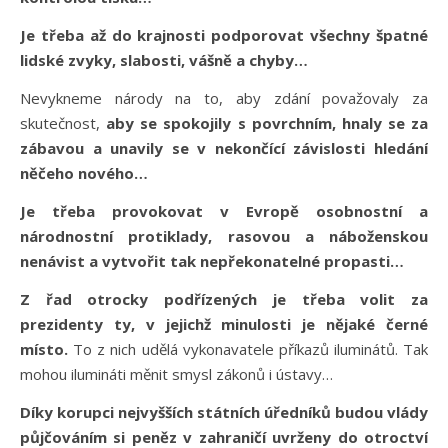
Je třeba až do krajnosti podporovat všechny špatné
lidské zvyky, slabosti, vášně a chyby…
Nevykneme národy na to, aby zdání považovaly za
skutečnost,
aby se spokojily s povrchním, hnaly se za
zábavou a unavily se v nekončící závislosti hledání
něčeho nového…
Je třeba provokovat v Evropě osobnostní a
národnostní protiklady, rasovou a náboženskou
nenávist a vytvořit tak nepřekonatelné propasti…
Z řad otrocky podřízených je třeba volit za
prezidenty ty, v jejichž minulosti je nějaké černé
místo.
To z nich udělá vykonavatele příkazů iluminátů. Tak
mohou ilumináti měnit smysl zákonů i ústavy…
Díky korupci nejvyšších státních úředníků budou vlády
půjčováním si peněz v zahraničí uvrženy do otroctví