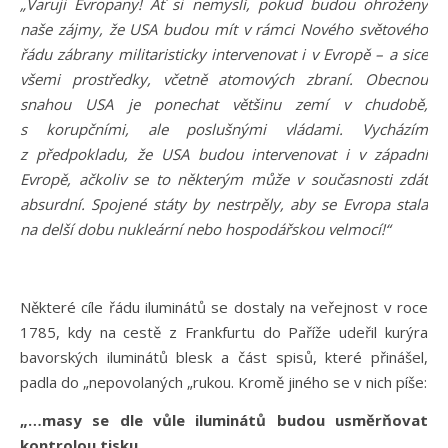
„Varuji Evropany! Ať si nemyslí, pokud budou ohroženy
naše zájmy, že USA budou mít v rámci Nového světového
řádu zábrany militaristicky intervenovat i v Evropě – a sice
všemi prostředky, včetně atomových zbraní. Obecnou
snahou USA je ponechat většinu zemí v chudobě,
s korupčními, ale poslušnými vládami. Vycházím
z předpokladu, že USA budou intervenovat i v západní
Evropě, ačkoliv se to některým může v současnosti zdát
absurdní. Spojené státy by nestrpěly, aby se Evropa stala
na delší dobu nukleární nebo hospodářskou velmocí!“
Některé cíle řádu iluminátů se dostaly na veřejnost v roce
1785, kdy na cestě z Frankfurtu do Paříže udeřil kurýra
bavorských iluminátů blesk a část spisů, které přinášel,
padla do „nepovolaných „rukou. Kromě jiného se v nich píše:
„…masy se dle vůle iluminátů budou usměrňovat
kontrolou tisku…