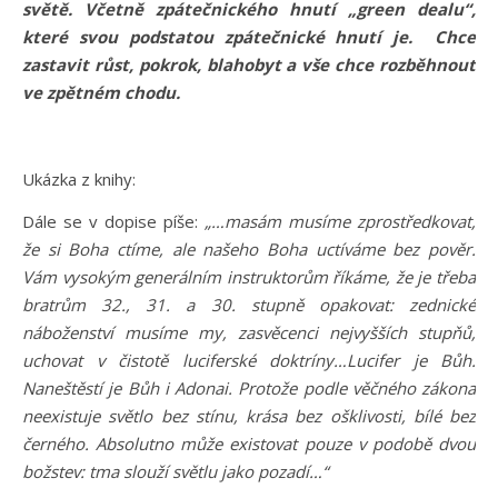
světě. Včetně zpátečnického hnutí „green dealu“,
které svou podstatou zpátečnické hnutí je. Chce
zastavit růst, pokrok, blahobyt a vše chce rozběhnout
ve zpětném chodu.
Ukázka z knihy:
Dále se v dopise píše:
„…masám musíme zprostředkovat,
že si Boha ctíme, ale našeho Boha uctíváme bez pověr.
Vám vysokým generálním instruktorům říkáme, že je třeba
bratrům 32., 31. a 30. stupně opakovat: zednické
náboženství musíme my, zasvěcenci nejvyšších stupňů,
uchovat v čistotě luciferské doktríny…Lucifer je Bůh.
Naneštěstí je Bůh i Adonai. Protože podle věčného zákona
neexistuje světlo bez stínu, krása bez ošklivosti, bílé bez
černého. Absolutno může existovat pouze v podobě dvou
božstev: tma slouží světlu jako pozadí…“