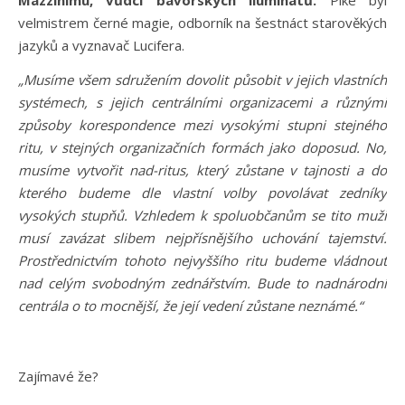
Mazzinimu, vůdci bavorských iluminátů.
Pike byl
velmistrem černé magie, odborník na šestnáct starověkých
jazyků a vyznavač Lucifera.
„Musíme všem sdružením dovolit působit v jejich vlastních
systémech, s jejich centrálními organizacemi a různými
způsoby korespondence mezi vysokými stupni stejného
ritu, v stejných organizačních formách jako doposud. No,
musíme vytvořit nad-ritus, který zůstane v tajnosti a do
kterého budeme dle vlastní volby povolávat zedníky
vysokých stupňů. Vzhledem k spoluobčanům se tito muži
musí zavázat slibem nejpřísnějšího uchování tajemství.
Prostřednictvím tohoto nejvyššího ritu budeme vládnout
nad celým svobodným zednářstvím. Bude to nadnárodní
centrála o to mocnější, že její vedení zůstane neznámé.“
Zajímavé že?