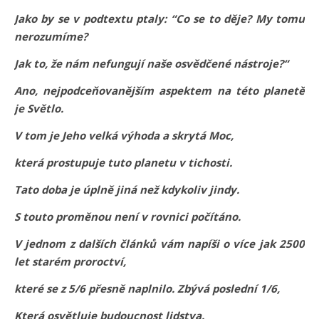
Jako by se v podtextu ptaly: “Co se to děje? My tomu
nerozumíme?
Jak to, že nám nefungují naše osvědčené nástroje?“
Ano, nejpodceňovanějším aspektem na této planetě
je Světlo.
V tom je Jeho velká výhoda a skrytá Moc,
která prostupuje tuto planetu v tichosti.
Tato doba je úplně jiná než kdykoliv jindy.
S touto proměnou není v rovnici počítáno.
V jednom z dalších článků vám napíši o více jak 2500
let starém proroctví,
které se z 5/6 přesně naplnilo. Zbývá poslední 1/6,
Která osvětluje budoucnost lidstva.