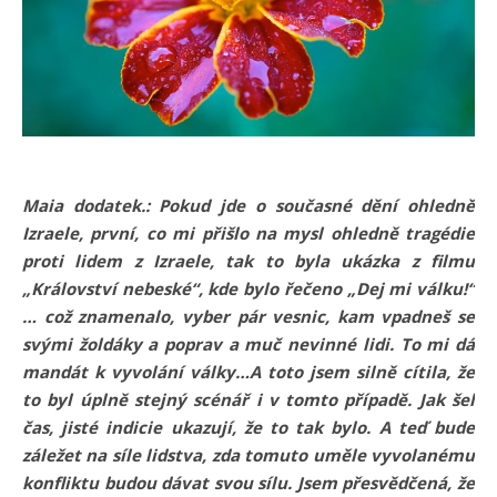
Maia dodatek.: Pokud jde o současné dění ohledně
Izraele, první, co mi přišlo na mysl ohledně tragédie
proti lidem z Izraele, tak to byla ukázka z filmu
„Království nebeské“, kde bylo řečeno „Dej mi válku!“
… což znamenalo, vyber pár vesnic, kam vpadneš se
svými žoldáky a poprav a muč nevinné lidi. To mi dá
mandát k vyvolání války…A toto jsem silně cítila, že
to byl úplně stejný scénář i v tomto případě. Jak šel
čas, jisté indicie ukazují, že to tak bylo. A teď bude
záležet na síle lidstva, zda tomuto uměle vyvolanému
konfliktu budou dávat svou sílu. Jsem přesvědčená, že