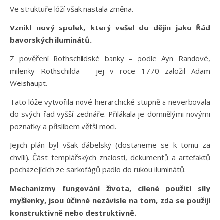
Ve struktuře lóží však nastala změna.
Vznikl nový spolek, který vešel do dějin jako Řád
bavorských iluminátů.
Z pověření Rothschildské banky – podle Ayn Randové,
milenky Rothschilda – jej v roce 1770 založil Adam
Weishaupt.
Tato lóže vytvořila nové hierarchické stupně a neverbovala
do svých řad vyšší zednáře. Přilákala je domnělými novými
poznatky a příslibem větší moci.
Jejich plán byl však ďábelský (dostaneme se k tomu za
chvíli). Část templářských znalostí, dokumentů a artefaktů
pocházejících ze sarkofágů padlo do rukou iluminátů.
Mechanizmy fungování života, cílené použití síly
myšlenky, jsou účinné nezávisle na tom, zda se použijí
konstruktivně nebo destruktivně.