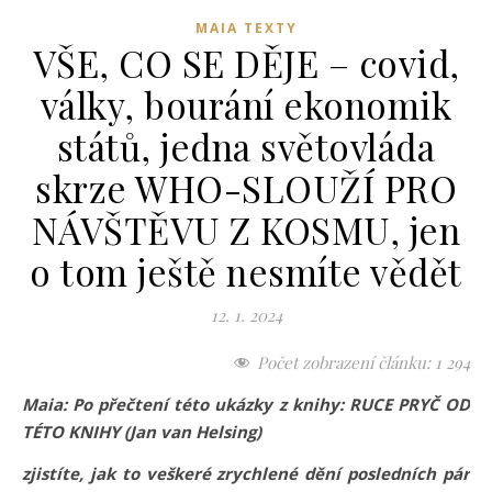
MAIA TEXTY
VŠE, CO SE DĚJE – covid,
války, bourání ekonomik
států, jedna světovláda
skrze WHO-SLOUŽÍ PRO
NÁVŠTĚVU Z KOSMU, jen
o tom ještě nesmíte vědět
12. 1. 2024
Počet zobrazení článku:
1 294
Maia: Po přečtení této ukázky z knihy: RUCE PRYČ OD
TÉTO KNIHY (Jan van Helsing)
zjistíte, jak to veškeré zrychlené dění posledních pár