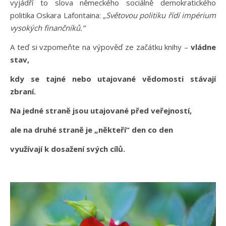
vyjádří to slova německého sociálně demokratického
politika Oskara Lafontaina:
„Světovou politiku řídí impérium
vysokých finančníků.“
A teď si vzpomeňte na výpověď ze začátku knihy –
vládne
stav,
kdy se tajné nebo utajované vědomosti stávají
zbraní.
Na jedné straně jsou utajované před veřejností,
ale na druhé straně je „někteří“ den co den
využívají k dosažení svých cílů.