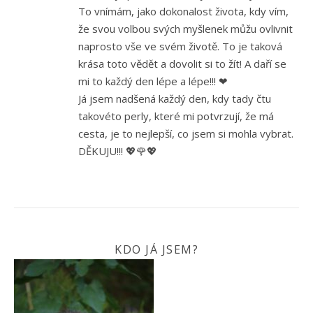
To vnímám, jako dokonalost života, kdy vím,
že svou volbou svých myšlenek můžu ovlivnit
naprosto vše ve svém životě. To je taková
krása toto vědět a dovolit si to žít! A daří se
mi to každý den lépe a lépe!!! ❤
Já jsem nadšená každý den, kdy tady čtu
takovéto perly, které mi potvrzují, že má
cesta, je to nejlepší, co jsem si mohla vybrat.
DĚKUJU!!! 💖🌹💖
KDO JÁ JSEM?