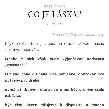
MAIA TEXTY
CO JE LÁSKA?
20. 10. 2023
Počet zobrazení článku:
1 230
Když položím tuto jednoduchou otázku, získám mnoho
rozdílných odpovědí.
Mnoho z nich však bude vyjadřovat podstatu
„závislosti“.
Mít rád toho druhého více než sebe, obětovat své
potřeby pro druhé,
pomáhat druhým, starat se o ně, být druhým stále
nablízku,
být těm, které milujeme k dispozici, a mnoho