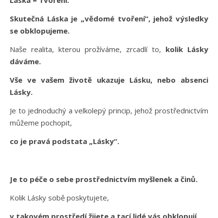
Láska = Tvoření.
Skutečná Láska je „vědomé tvoření“, jehož výsledky
se obklopujeme.
Naše realita, kterou prožíváme, zrcadlí to,
kolik Lásky
dáváme.
Vše ve vašem životě ukazuje Lásku, nebo absenci
Lásky.
Je to jednoduchý a velkolepý princip, jehož prostřednictvím
můžeme pochopit,
co je pravá podstata „Lásky“.
Je to péče o sebe prostřednictvím myšlenek a činů.
Kolik Lásky sobě poskytujete,
v takovém prostředí žijete a tací lidé vás obklopují.