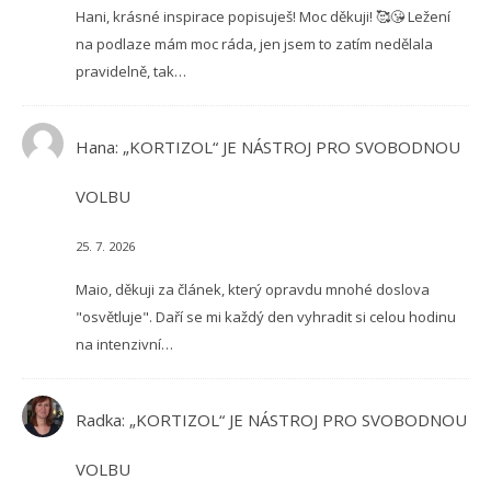
Hani, krásné inspirace popisuješ! Moc děkuji! 🥰😘 Ležení
na podlaze mám moc ráda, jen jsem to zatím nedělala
pravidelně, tak…
Hana
:
„KORTIZOL“ JE NÁSTROJ PRO SVOBODNOU
VOLBU
25. 7. 2026
Maio, děkuji za článek, který opravdu mnohé doslova
"osvětluje". Daří se mi každý den vyhradit si celou hodinu
na intenzivní…
Radka
:
„KORTIZOL“ JE NÁSTROJ PRO SVOBODNOU
VOLBU