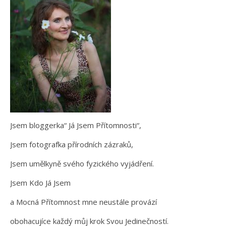
Jsem bloggerka“ Já Jsem Přítomnosti“,
Jsem fotografka přírodních zázraků,
Jsem umělkyně svého fyzického vyjádření.
Jsem Kdo Já Jsem
a Mocná Přítomnost mne neustále provází
obohacujíce každý můj krok Svou Jedinečností.