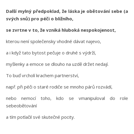
Další mylný předpoklad, že láska je obětování sebe (a
svých snů) pro péči o bližního,
se zvrtne v to, že vzniká hluboká nespokojenost,
kterou není společensky vhodné dávat najevo,
a i když tato bytost pečuje o druhé s výdrží,
myšlenky a emoce se dlouho na uzdě držet nedají.
To buď vrcholí krachem partnerství,
např. při péči o staré rodiče se mnoho párů rozvádí,
nebo nemocí toho, kdo se vmanipuloval do role
sebeobětování
a tím potlačil své skutečné pocity.