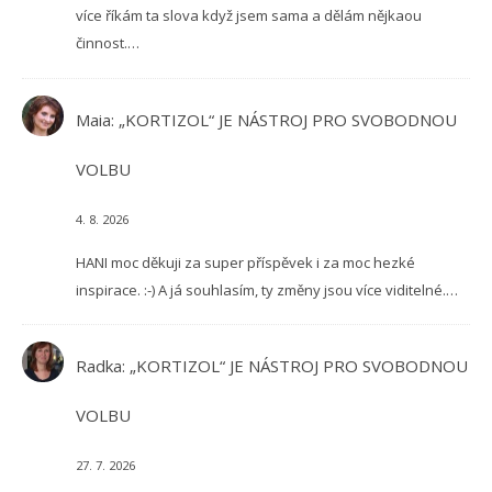
více říkám ta slova když jsem sama a dělám nějkaou
činnost.…
Maia
:
„KORTIZOL“ JE NÁSTROJ PRO SVOBODNOU
VOLBU
4. 8. 2026
HANI moc děkuji za super příspěvek i za moc hezké
inspirace. :-) A já souhlasím, ty změny jsou více viditelné.…
Radka
:
„KORTIZOL“ JE NÁSTROJ PRO SVOBODNOU
VOLBU
27. 7. 2026