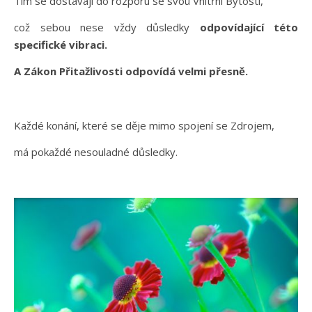
Tím se dostávají do rozporu se svou Vnitřní Bytostí,
což sebou nese vždy důsledky
odpovídající této
specifické vibraci.
A Zákon Přitažlivosti odpovídá velmi přesně.
Každé konání, které se děje mimo spojení se Zdrojem,
má pokaždé nesouladné důsledky.