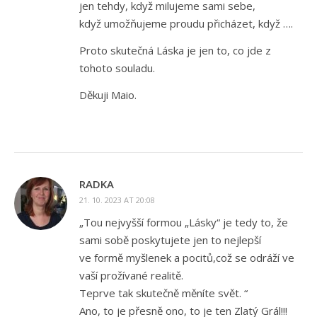
jen tehdy, když milujeme sami sebe,
když umožňujeme proudu přicházet, když ….
Proto skutečná Láska je jen to, co jde z
tohoto souladu.
Děkuji Maio.
RADKA
21. 10. 2023 AT 20:08
„Tou nejvyšší formou „Lásky“ je tedy to, že
sami sobě poskytujete jen to nejlepší
ve formě myšlenek a pocitů,což se odráží ve
vaší prožívané realitě.
Teprve tak skutečně měníte svět. “
Ano, to je přesně ono, to je ten Zlatý Grál!!!