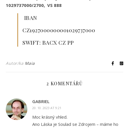
1029737000/2700, VS 888
IBAN
CZ1927000000001029737000
SWIFT: BACX CZ PP
Autor/ka
Maia
2 KOMENTÁŘŮ
GABRIEL
20. 10. 2023 AT 9:21
Moc krásný vhled.
Ano Láska je Soulad se Zdrojem – máme ho