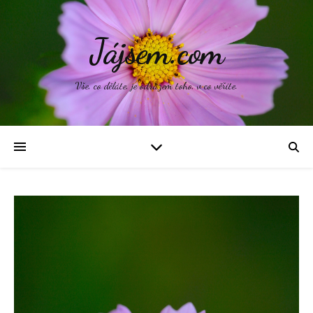
Jájsem.com
Vše, co děláte, je odrazem toho, v co věříte.