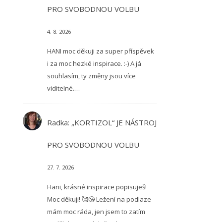
PRO SVOBODNOU VOLBU
4. 8. 2026
HANI moc děkuji za super příspěvek
i za moc hezké inspirace. :-) A já
souhlasím, ty změny jsou více
viditelné.…
Radka
:
„KORTIZOL“ JE NÁSTROJ
PRO SVOBODNOU VOLBU
27. 7. 2026
Hani, krásné inspirace popisuješ!
Moc děkuji! 🥰😘 Ležení na podlaze
mám moc ráda, jen jsem to zatím