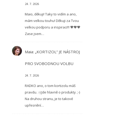
24. 7. 2026
Maio, děkuji! Taky to vidím a ano,
mám velkou touhu! Děkuji za Tvou
velkou podporu a inspiraci!!! 💖💖💖
Zase jsem…
Maia
:
„KORTIZOL“ JE NÁSTROJ
PRO SVOBODNOU VOLBU
24. 7. 2026
RADKO ano, o tom kortizolu máš
pravdu. :-) Jde hlavně o produkty. ;-)
Na druhou stranu, je to takové
upřesnění…