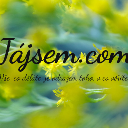
Jájsem.co
Vše, co děláte, je odrazem toho, v co věříte