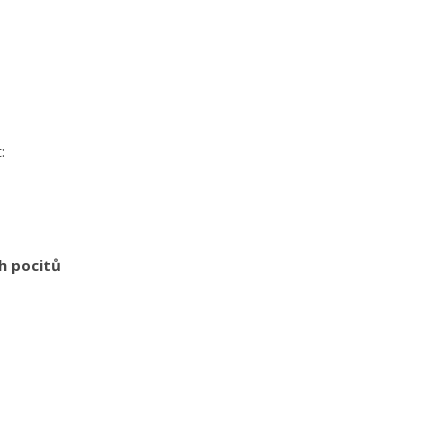
t:
ch pocitů
,