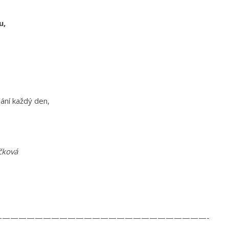
u,
ání každý den,
čková
—————————————————————————-