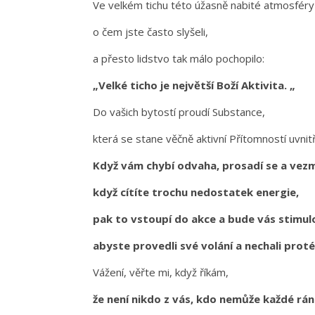
Ve velkém tichu této úžasně nabité atmosféry
o čem jste často slyšeli,
a přesto lidstvo tak málo pochopilo:
„Velké ticho je největší Boží Aktivita. „
Do vašich bytostí proudí Substance,
která se stane věčně aktivní Přítomností uvnit
Když vám chybí odvaha, prosadí se a vez
když cítíte trochu nedostatek energie,
pak to vstoupí do akce a bude vás stimul
abyste provedli své volání a nechali prot
Vážení, věřte mi, když říkám,
že není nikdo z vás, kdo nemůže každé rá