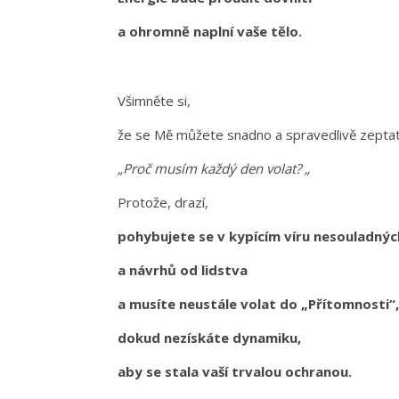
a ohromně naplní vaše tělo.
Všimněte si,
že se Mě můžete snadno a spravedlivě zepta
„Proč musím každý den volat? „
Protože, drazí,
pohybujete se v kypícím víru nesouladný
a návrhů od lidstva
a musíte neustále volat do „Přítomnosti“
dokud nezískáte dynamiku,
aby se stala vaší trvalou ochranou.