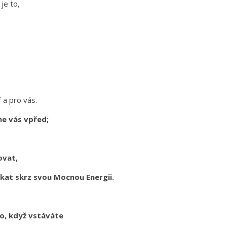
 je to,
ř a pro vás.
me vás vpřed;
ovat,
ékat skrz svou Mocnou Energii.
no, když vstáváte