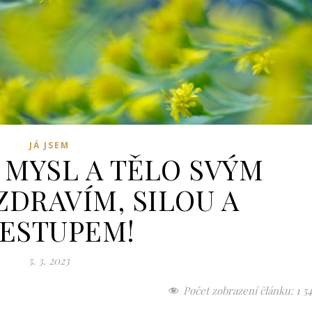
JÁ JSEM
MYSL A TĚLO SVÝM
DRAVÍM, SILOU A
ESTUPEM!
5. 3. 2023
Počet zobrazení článku:
1 5