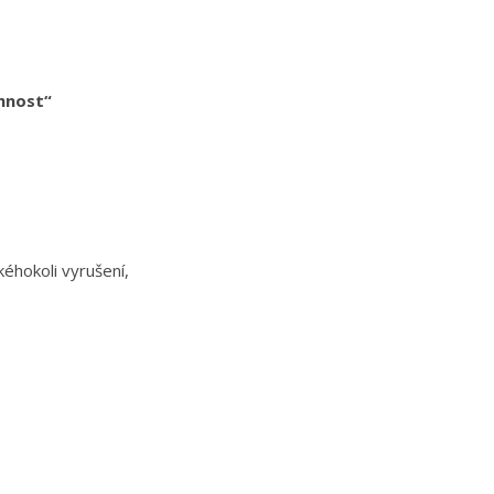
omnost“
éhokoli vyrušení,