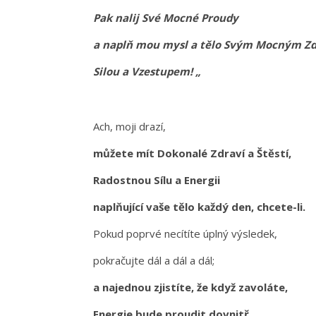
Pak nalij Své Mocné Proudy
a naplň mou mysl a tělo Svým Mocným Z
Silou a Vzestupem! „
Ach, moji drazí,
můžete mít Dokonalé Zdraví a Štěstí,
Radostnou Sílu a Energii
naplňující vaše tělo každý den, chcete-li.
Pokud poprvé necítíte úplný výsledek,
pokračujte dál a dál a dál;
a najednou zjistíte, že když zavoláte,
Energie bude proudit dovnitř