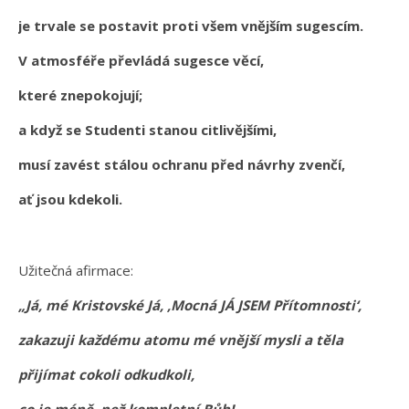
je trvale se postavit proti všem vnějším sugescím.
V atmosféře převládá sugesce věcí,
které znepokojují;
a když se Studenti stanou citlivějšími,
musí zavést stálou ochranu před návrhy zvenčí,
ať jsou kdekoli.
Užitečná afirmace:
„Já, mé Kristovské Já, ‚Mocná JÁ JSEM Přítomnosti‘,
zakazuji každému atomu mé vnější mysli a těla
přijímat cokoli odkudkoli,
co je méně, než kompletní Bůh!