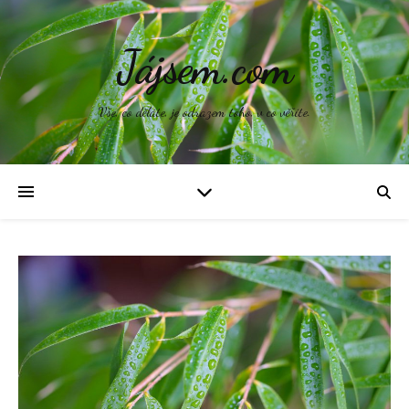
Jájsem.com
Vše, co děláte, je odrazem toho, v co věříte.