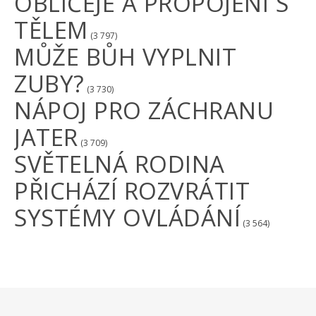
OBLIČEJE A PROPOJENÍ S
TĚLEM
(3 797)
MŮŽE BŮH VYPLNIT
ZUBY?
(3 730)
NÁPOJ PRO ZÁCHRANU
JATER
(3 709)
SVĚTELNÁ RODINA
PŘICHÁZÍ ROZVRÁTIT
SYSTÉMY OVLÁDÁNÍ
(3 564)