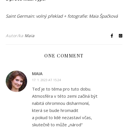
Saint Germain: volný překlad + fotografie: Maia Špačková
Autor/ka
Maia
ONE COMMENT
MAIA
17. 1. 2023 AT 15:24
Teď je to téma pro tuto dobu.
Atmosféra v této zemi začíná být
nabitá ohromnou disharmonií,
která se bude hromadit
a pokud to lidé nezastaví včas,
skutečně to může „národ“