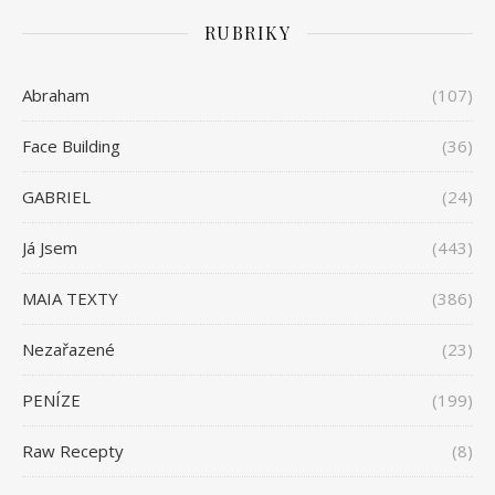
RUBRIKY
Abraham
(107)
Face Building
(36)
GABRIEL
(24)
Já Jsem
(443)
MAIA TEXTY
(386)
Nezařazené
(23)
PENÍZE
(199)
Raw Recepty
(8)