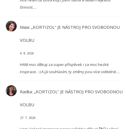
činnost.…
Maia
:
„KORTIZOL“ JE NÁSTROJ PRO SVOBODNOU
VOLBU
4. 8. 2026
HANI moc děkuji za super příspěvek i za moc hezké
inspirace. :-) A já souhlasím, ty změny jsou více viditelné.…
Radka
:
„KORTIZOL“ JE NÁSTROJ PRO SVOBODNOU
VOLBU
27. 7. 2026
Hani, krásné inspirace popisuješ! Moc děkuji! 🥰😘 Ležení