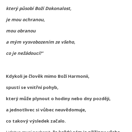
který působí Boží Dokonalost,
je mou ochranou,
mou obranou
a mým vysvobozením ze všeho,
co je nežádoucí!“
Kdykoli je člověk mimo Boží Harmonii,
spustí se vnitřní pohyb,
který může plynout o hodiny nebo dny později,
a jednotlivec si vůbec neuvědomuje,
co takový výsledek začalo.
Lidstvo musí pochopit,
že každý sám je příčinou všeho