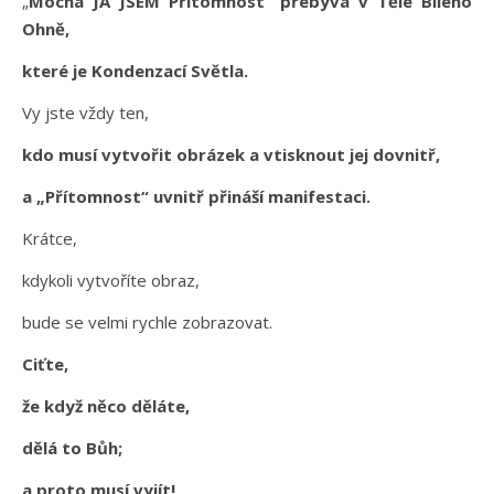
„
Mocná JÁ JSEM Přítomnost“ přebývá v Těle Bílého
Ohně,
které je Kondenzací Světla.
Vy jste vždy ten,
kdo musí vytvořit obrázek a vtisknout jej dovnitř,
a „Přítomnost“ uvnitř přináší manifestaci.
Krátce,
kdykoli vytvoříte obraz,
bude se velmi rychle zobrazovat.
Ciťte,
že když něco děláte,
dělá to Bůh;
a proto musí vyjít!