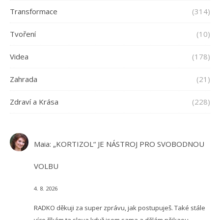
Transformace
(314)
Tvoření
(10)
Videa
(178)
Zahrada
(21)
Zdraví a Krása
(228)
Maia
:
„KORTIZOL“ JE NÁSTROJ PRO SVOBODNOU
VOLBU
4. 8. 2026
RADKO děkuji za super zprávu, jak postupuješ. Také stále
více říkám ta slova když jsem sama a dělám nějkaou