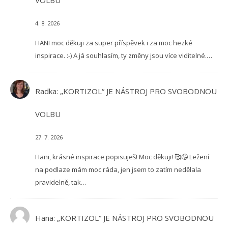
4. 8. 2026
HANI moc děkuji za super příspěvek i za moc hezké
inspirace. :-) A já souhlasím, ty změny jsou více viditelné.…
Radka
:
„KORTIZOL“ JE NÁSTROJ PRO SVOBODNOU
VOLBU
27. 7. 2026
Hani, krásné inspirace popisuješ! Moc děkuji! 🥰😘 Ležení
na podlaze mám moc ráda, jen jsem to zatím nedělala
pravidelně, tak…
Hana
:
„KORTIZOL“ JE NÁSTROJ PRO SVOBODNOU