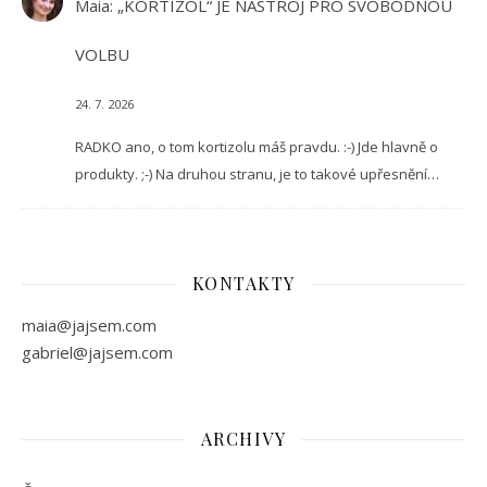
Maia
:
„KORTIZOL“ JE NÁSTROJ PRO SVOBODNOU
VOLBU
24. 7. 2026
RADKO ano, o tom kortizolu máš pravdu. :-) Jde hlavně o
produkty. ;-) Na druhou stranu, je to takové upřesnění…
KONTAKTY
maia@jajsem.com
gabriel@jajsem.com
ARCHIVY