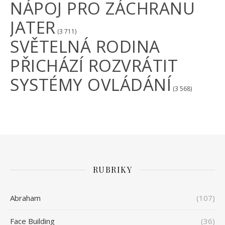
NÁPOJ PRO ZÁCHRANU
JATER
(3 711)
SVĚTELNÁ RODINA
PŘICHÁZÍ ROZVRÁTIT
SYSTÉMY OVLÁDÁNÍ
(3 568)
RUBRIKY
Abraham
(107)
Face Building
(36)