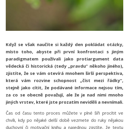
Když se však naučíte si každý den pokládat otázky,
místo toho, abyste při první konfrontaci s jiným
paradigmatem používali jako protiargument data
vědecká či historická (tedy „pravdu“ někoho jiného),
zjistíte, že se vám otevírá mnohem širší perspektiva,
která vám rozvine schopnost „číst mezi řádky“,
stejně jako cítit, že podávané informace nejsou tím,
za co se obecně považují, ale že je nad nimi mnoho
jiných vrstev, které jste prozatím neviděli a nevnímali.
Čas od času tento proces můžete v plné šíři procítit ve
chvíli, kdy po nějaké delší době vezmete do ruky nějakou
duchovní či motivační knihu a najednou zjistíte, že textu