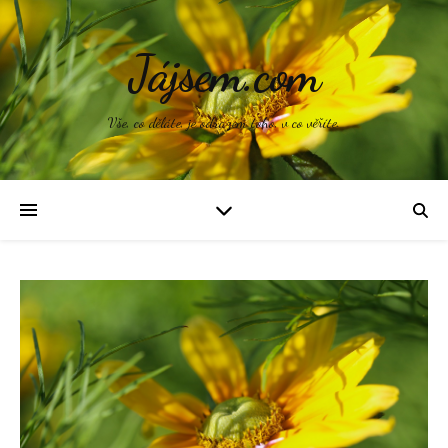
Jájsem.com
Vše, co děláte, je odrazem toho, v co věříte.