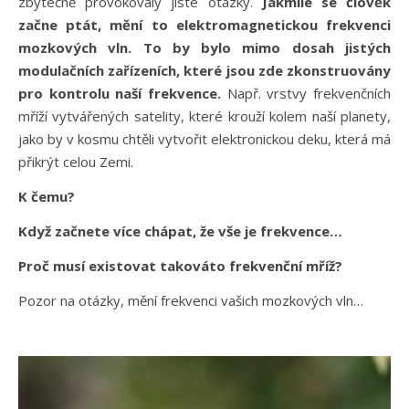
zbytečně provokovaly jisté otázky.
Jakmile se člověk
začne ptát, mění to elektromagnetickou frekvenci
mozkových vln. To by bylo mimo dosah jistých
modulačních zařízeních, které jsou zde zkonstruovány
pro kontrolu naší frekvence.
Např. vrstvy frekvenčních
mříží vytvářených satelity, které krouží kolem naší planety,
jako by v kosmu chtěli vytvořit elektronickou deku, která má
přikrýt celou Zemi.
K čemu?
Když začnete více chápat, že vše je frekvence…
Proč musí existovat takováto frekvenční mříž?
Pozor na otázky, mění frekvenci vašich mozkových vln…