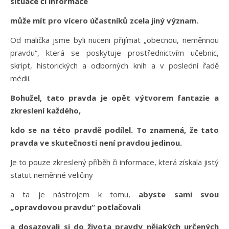
situace či informace
může mít pro vícero účastníků zcela jiný význam.
Od malička jsme byli nuceni přijímat „obecnou, neměnnou
pravdu“, která se poskytuje prostřednictvím učebnic,
skript, historických a odborných knih a v poslední řadě
médii.
Bohužel, tato pravda je opět výtvorem fantazie a
zkreslení každého,
kdo se na této pravdě podílel.
To znamená, že tato
pravda ve skutečnosti není pravdou jedinou.
Je to pouze zkreslený příběh či informace, která získala jistý
statut neměnné veličiny
a ta je nástrojem k tomu,
abyste sami svou
„opravdovou pravdu“ potlačovali
a dosazovali si do života pravdy nějakých určených