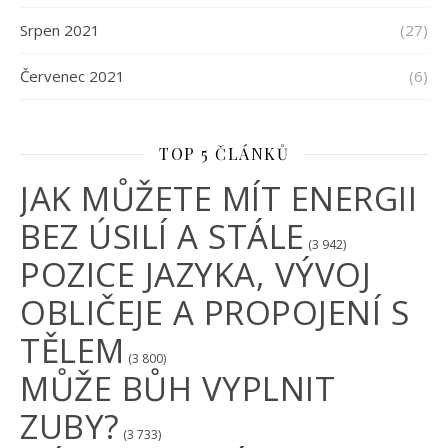
Srpen 2021
(27)
Červenec 2021
(6)
TOP 5 ČLÁNKŮ
JAK MŮŽETE MÍT ENERGII
BEZ ÚSILÍ A STÁLE
(3 942)
POZICE JAZYKA, VÝVOJ
OBLIČEJE A PROPOJENÍ S
TĚLEM
(3 800)
MŮŽE BŮH VYPLNIT
ZUBY?
(3 733)