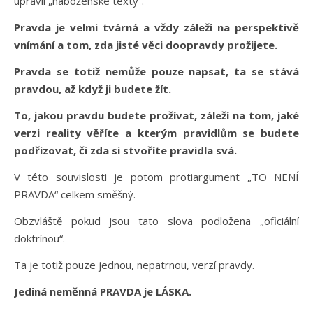
upravil „náboženské texty“.
Pravda je velmi tvárná a vždy záleží na perspektivě
vnímání a tom, zda jisté věci doopravdy prožijete.
Pravda se totiž nemůže pouze napsat, ta se stává
pravdou, až když ji budete žít.
To, jakou pravdu budete prožívat, záleží na tom, jaké
verzi reality věříte a kterým pravidlům se budete
podřizovat, či zda si stvoříte pravidla svá.
V této souvislosti je potom protiargument „TO NENÍ
PRAVDA“ celkem směšný.
Obzvláště pokud jsou tato slova podložena „oficiální
doktrínou“.
Ta je totiž pouze jednou, nepatrnou, verzí pravdy.
Jediná neměnná PRAVDA je LÁSKA.