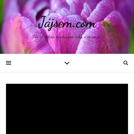
Jájsem.com
Vše, co děláte, je odrazem toho, v co věříte.