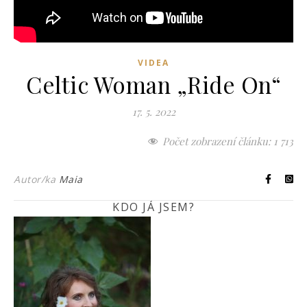
VIDEA
Celtic Woman „Ride On“
17. 5. 2022
Počet zobrazení článku:
1 713
Autor/ka
Maia
KDO JÁ JSEM?