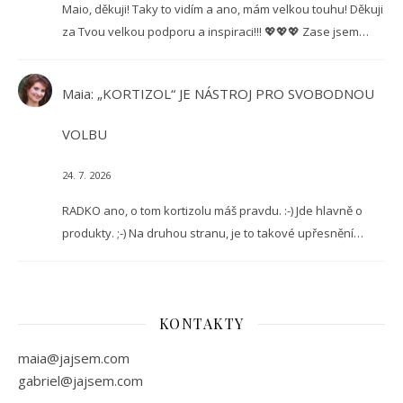
Maio, děkuji! Taky to vidím a ano, mám velkou touhu! Děkuji
za Tvou velkou podporu a inspiraci!!! 💖💖💖 Zase jsem…
Maia
:
„KORTIZOL“ JE NÁSTROJ PRO SVOBODNOU
VOLBU
24. 7. 2026
RADKO ano, o tom kortizolu máš pravdu. :-) Jde hlavně o
produkty. ;-) Na druhou stranu, je to takové upřesnění…
KONTAKTY
maia@jajsem.com
gabriel@jajsem.com