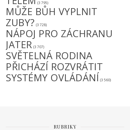
TĚLEM
(3 795)
MŮŽE BŮH VYPLNIT
ZUBY?
(3 728)
NÁPOJ PRO ZÁCHRANU
JATER
(3 707)
SVĚTELNÁ RODINA
PŘICHÁZÍ ROZVRÁTIT
SYSTÉMY OVLÁDÁNÍ
(3 560)
RUBRIKY