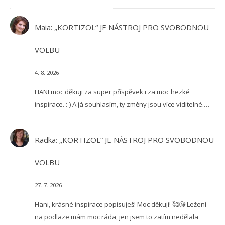
Maia
:
„KORTIZOL“ JE NÁSTROJ PRO SVOBODNOU
VOLBU
4. 8. 2026
HANI moc děkuji za super příspěvek i za moc hezké
inspirace. :-) A já souhlasím, ty změny jsou více viditelné.…
Radka
:
„KORTIZOL“ JE NÁSTROJ PRO SVOBODNOU
VOLBU
27. 7. 2026
Hani, krásné inspirace popisuješ! Moc děkuji! 🥰😘 Ležení
na podlaze mám moc ráda, jen jsem to zatím nedělala