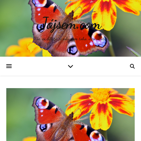
Jájsem.com
Vše, co děláte, je odrazem toho, v co věříte.