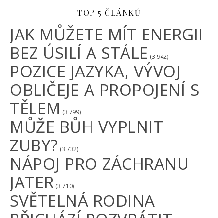
TOP 5 ČLÁNKŮ
JAK MŮŽETE MÍT ENERGII
BEZ ÚSILÍ A STÁLE
(3 942)
POZICE JAZYKA, VÝVOJ
OBLIČEJE A PROPOJENÍ S
TĚLEM
(3 799)
MŮŽE BŮH VYPLNIT
ZUBY?
(3 732)
NÁPOJ PRO ZÁCHRANU
JATER
(3 710)
SVĚTELNÁ RODINA