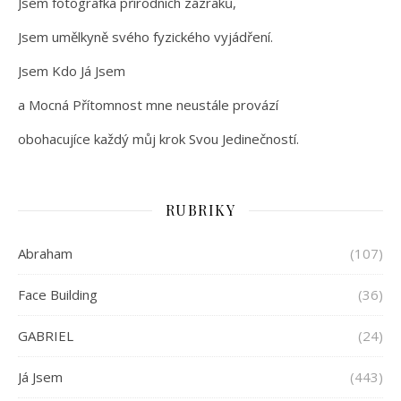
Jsem fotografka přírodních zázraků,
Jsem umělkyně svého fyzického vyjádření.
Jsem Kdo Já Jsem
a Mocná Přítomnost mne neustále provází
obohacujíce každý můj krok Svou Jedinečností.
RUBRIKY
Abraham
(107)
Face Building
(36)
GABRIEL
(24)
Já Jsem
(443)