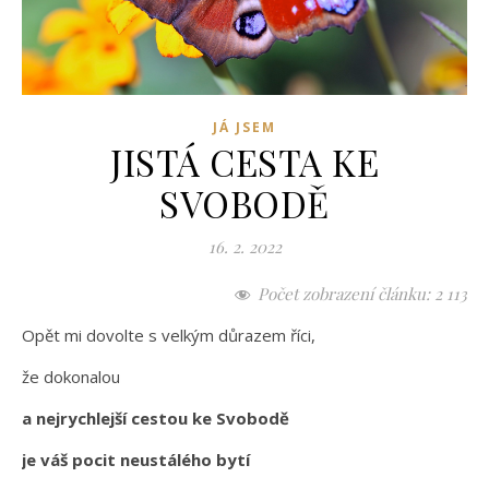
JÁ JSEM
JISTÁ CESTA KE
SVOBODĚ
16. 2. 2022
Počet zobrazení článku:
2 113
Opět mi dovolte s velkým důrazem říci,
že dokonalou
a nejrychlejší cestou ke Svobodě
je váš pocit neustálého bytí