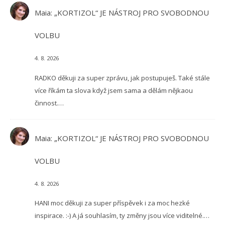
Maia
:
„KORTIZOL“ JE NÁSTROJ PRO SVOBODNOU
VOLBU
4. 8. 2026
RADKO děkuji za super zprávu, jak postupuješ. Také stále
více říkám ta slova když jsem sama a dělám nějkaou
činnost.…
Maia
:
„KORTIZOL“ JE NÁSTROJ PRO SVOBODNOU
VOLBU
4. 8. 2026
HANI moc děkuji za super příspěvek i za moc hezké
inspirace. :-) A já souhlasím, ty změny jsou více viditelné.…