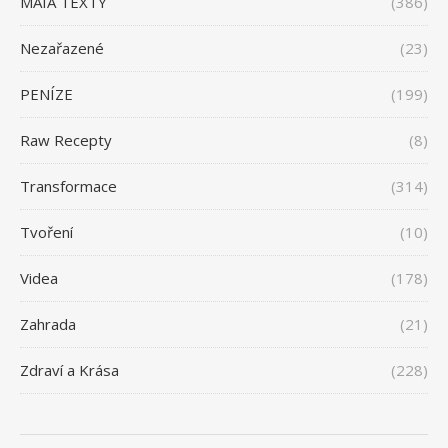
MAIA TEXTY
(386)
Nezařazené
(23)
PENÍZE
(199)
Raw Recepty
(8)
Transformace
(314)
Tvoření
(10)
Videa
(178)
Zahrada
(21)
Zdraví a Krása
(228)