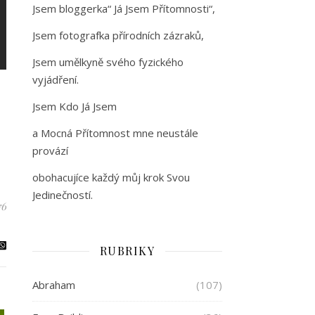
Jsem bloggerka“ Já Jsem Přítomnosti“,
Jsem fotografka přírodních zázraků,
Jsem umělkyně svého fyzického
vyjádření.
Jsem Kdo Já Jsem
a Mocná Přítomnost mne neustále
provází
obohacujíce každý můj krok Svou
Jedinečností.
76
RUBRIKY
Abraham
(107)