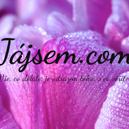
Jájsem.co
Vše, co děláte, je odrazem toho, v co věříte