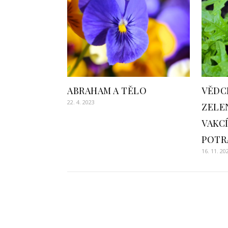
ABRAHAM A TĚLO
VĚDCI
22. 4. 2023
ZELEN
VAKCÍ
POTR
16. 11. 20