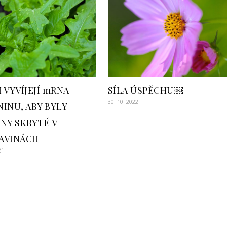
 VYVÍJEJÍ mRNA
SÍLA ÚSPĚCHU￼
30. 10. 2022
INU, ABY BYLY
NY SKRYTÉ V
AVINÁCH
21