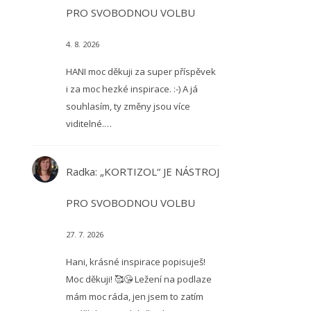
PRO SVOBODNOU VOLBU
4. 8. 2026
HANI moc děkuji za super příspěvek
i za moc hezké inspirace. :-) A já
souhlasím, ty změny jsou více
viditelné.…
Radka
:
„KORTIZOL“ JE NÁSTROJ
PRO SVOBODNOU VOLBU
27. 7. 2026
Hani, krásné inspirace popisuješ!
Moc děkuji! 🥰😘 Ležení na podlaze
mám moc ráda, jen jsem to zatím