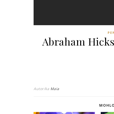
PE
Abraham Hicks
Autor/ka
Maia
MOHLO