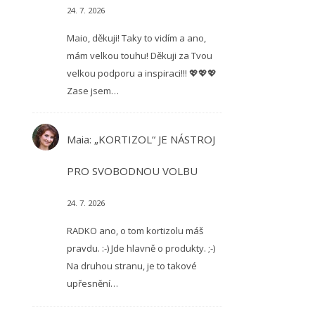
24. 7. 2026
Maio, děkuji! Taky to vidím a ano,
mám velkou touhu! Děkuji za Tvou
velkou podporu a inspiraci!!! 💖💖💖
Zase jsem…
Maia
:
„KORTIZOL“ JE NÁSTROJ
PRO SVOBODNOU VOLBU
24. 7. 2026
RADKO ano, o tom kortizolu máš
pravdu. :-) Jde hlavně o produkty. ;-)
Na druhou stranu, je to takové
upřesnění…