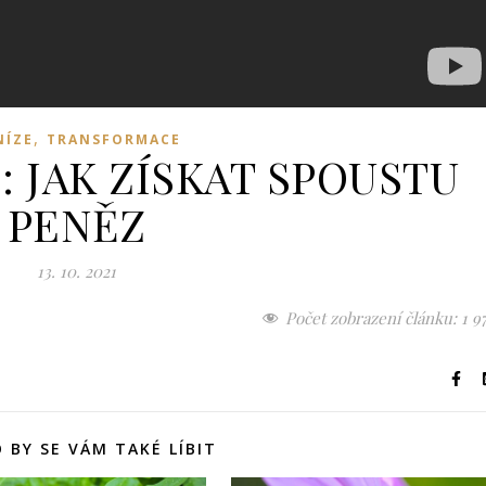
,
NÍZE
TRANSFORMACE
: JAK ZÍSKAT SPOUSTU
PENĚZ
13. 10. 2021
Počet zobrazení článku:
1 9
 BY SE VÁM TAKÉ LÍBIT