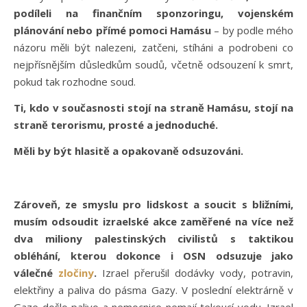
podíleli na finančním sponzoringu, vojenském
plánování nebo přímé pomoci Hamásu
– by podle mého
názoru měli být nalezeni, zatčeni, stíháni a podrobeni co
nejpřísnějším důsledkům soudů, včetně odsouzení k smrt,
pokud tak rozhodne soud.
Ti, kdo v současnosti stojí na straně Hamásu, stojí na
straně terorismu, prosté a jednoduché.
Měli by být hlasitě a opakovaně odsuzováni.
Zároveň, ze smyslu pro lidskost a soucit s bližními,
musím odsoudit izraelské akce zaměřené na více než
dva miliony palestinských civilistů s taktikou
obléhání, kterou dokonce i OSN odsuzuje jako
válečné
zločiny
.
Izrael přerušil dodávky vody, potravin,
elektřiny a paliva do pásma Gazy. V poslední elektrárně v