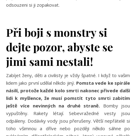
odsouzeni si ji zopakovat.
Při boji s monstry si
dejte pozor, abyste se
jimi sami nestali!
Zabíjet ženy, děti a civilisty je vždy špatné. I když to vašim
lidem jako první udělal někdo jiný.
Pomsta vede ke spirále
násilí, protože každé kolo smrti nakonec přivede další
lidi k myšlence, že musí pomstít tyto smrti zabitím
ještě více nevinných na druhé straně.
Bomby jsou
vypuštěny. Rakety létají. Sebevražedné vesty jsou
odpáleny. Dodávky vody jsou přerušeny. Větší nepřátelé si
toho všimnou a dříve nebo později někdo sáhne po