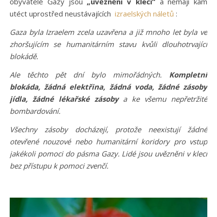
obyvatelé Gazy jsou
„uvězněni v kleci“
a nemají kam
utéct uprostřed neustávajících
izraelských náletů
:
Gaza byla Izraelem zcela uzavřena a již mnoho let byla ve
zhoršujícím se humanitárním stavu kvůli dlouhotrvající
blokádě.
Ale těchto pět dní bylo mimořádných.
Kompletní
blokáda, žádná elektřina, žádná voda, žádné zásoby
jídla, žádné lékařské zásoby
a ke všemu nepřetržité
bombardování.
Všechny zásoby docházejí, protože neexistují žádné
otevřené nouzové nebo humanitární koridory pro vstup
jakékoli pomoci do pásma Gazy. Lidé jsou uvězněni v kleci
bez přístupu k pomoci zvenčí.