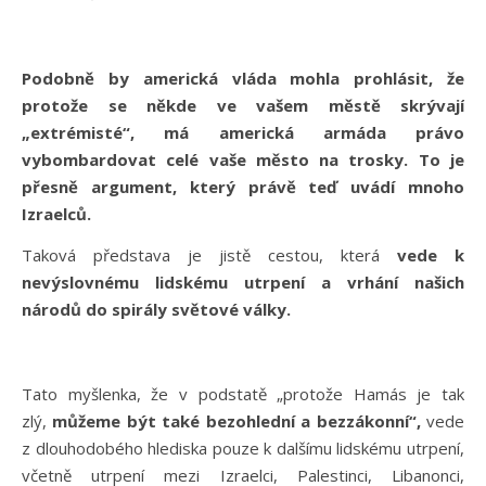
Podobně by americká vláda mohla prohlásit, že
protože se někde ve vašem městě skrývají
„extrémisté“, má americká armáda právo
vybombardovat celé vaše město na trosky. To je
přesně argument, který právě teď uvádí mnoho
Izraelců.
Taková představa je jistě cestou, která
vede k
nevýslovnému lidskému utrpení a vrhání našich
národů do spirály světové války.
Tato myšlenka, že v podstatě „protože Hamás je tak
zlý,
můžeme být také bezohlední a bezzákonní“,
vede
z dlouhodobého hlediska pouze k dalšímu lidskému utrpení,
včetně utrpení mezi Izraelci, Palestinci, Libanonci,