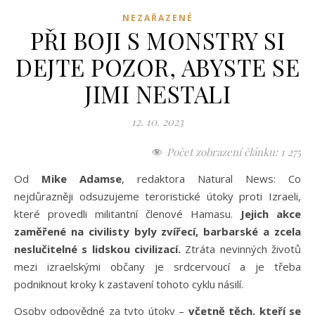
NEZAŘAZENÉ
PŘI BOJI S MONSTRY SI
DEJTE POZOR, ABYSTE SE
JIMI NESTALI
12. 10. 2023
Počet zobrazení článku:
1 275
Od
Mike Adamse
, redaktora Natural News: Co
nejdůrazněji odsuzujeme teroristické útoky proti Izraeli,
které provedli militantní členové Hamasu.
Jejich akce
zaměřené na civilisty byly zvířecí, barbarské a zcela
neslučitelné s lidskou civilizací.
Ztráta nevinných životů
mezi izraelskými občany je srdcervoucí a je třeba
podniknout kroky k zastavení tohoto cyklu násilí.
Osoby odpovědné za tyto útoky –
včetně těch, kteří se