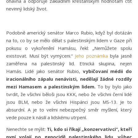
ohavná a odporuje základním křesťanským hodnotám ctít
nevinný lidský život.
Podobně americký senátor Marco Rubio, když byl dotázán
na to, co by se mělo dělat s palestinským lidem v Gaze při
pokusu o vykořenění Hamásu, řekl: „Nemůžete spolu
existovat. Musí být vymýceni.“
Jeho poznámka
byla jasně
zaměřena na palestinský lid. Etnická skupina, nejen
Hamás. Lidé jako senátor Rubio,
vybičovaní médii do
iracionálního zápalu nenávisti, nedělají žádné rozdíly
mezi Hamasem a palestinským lidem.
To by bylo jako
tvrdit, že všichni běloši jsou KKK, nebo že všichni černí lidé
jsou BLM, nebo že všichni Hispánci jsou MS-13. Je to
absurdní. A je to velmi nebezpečný směr myšlení, který
vede pouze k násilí a lidskému utrpení.
Nenechte se mýlit:
Ti, kdo si říkají „konzervativci“, kteří
nyní volají po genocidě palestinského lidu, vůbec