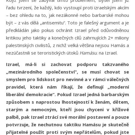
Když jsem se zabýval tímto problémem, slyšel jsem již
řadu tvrzení, že každý, kdo vystoupí proti izraelským akcím
– bez ohledu na to, jak nezákonné nebo barbarské mohou
být – z vás dělá „antisemitu“. Toto je falešný argument a je
předkládán jako pokus ochránit Izrael před odůvodněnou
kritikou jeho taktiky a konečných cílů zahrnujících 2+ miliony
palestinských civilistů, z nichž velká většina nejsou Hamás a
nezúčastnili se teroristických útoků
Hamásu
. na Izrael.
Izrael, má-li si zachovat podporu takzvaného
„mezinárodního společenství“, se musí chovat se
smyslem pro lidskost pro nevinné a v rámci válečných
pravidel, která nám říkají, že definují „moderní
liberální demokracie“. Pokud Izrael jedná barbarským
způsobem s naprostou lhostejností k ženám, dětem,
starým a nemocným, kteří jsou chyceni v křížové
palbě, pak Izrael ztrácí své morální postavení a pouze
potvrzuje, že nechutnou taktiku Hamásu je skutečně
přijatelné použít proti svým nepřátelům, pokud jste