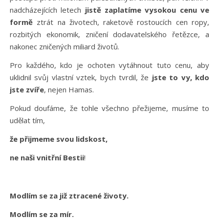
nadcházejících letech
jistě zaplatíme vysokou cenu ve
formě
ztrát na životech, raketově rostoucích cen ropy,
rozbitých ekonomik, zničení dodavatelského řetězce, a
nakonec zničených miliard životů.
Pro každého, kdo je ochoten vytáhnout tuto cenu, aby
uklidnil svůj vlastní vztek, bych tvrdil, že
jste to vy, kdo
jste zvíře
, nejen Hamas.
Pokud doufáme, že tohle všechno přežijeme, musíme to
udělat tím,
že přijmeme svou lidskost,
ne naši vnitřní Bestii
!
Modlím se za již ztracené životy.
Modlím se za mír.