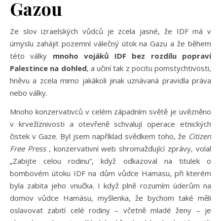
Gazou
Ze slov izraelských vůdců je zcela jasné, že IDF má v
úmyslu zahájit pozemní válečný útok na Gazu a že během
této války
mnoho vojáků IDF bez rozdílu popraví
Palestince na dohled
, a učiní tak z pocitu pomstychtivosti,
hněvu a zcela mimo jakákoli jinak uznávaná pravidla práva
nebo války.
Mnoho konzervativců v celém západním světě je uvězněno
v krvežíznivosti a otevřeně schvalují operace etnických
čistek v Gaze. Byl jsem například svědkem toho, že
Citizen
Free Press
, konzervativní web shromažďující zprávy, volal
„Zabijte celou rodinu“, když odkazoval na titulek o
bombovém útoku IDF na dům vůdce Hamasu, při kterém
byla zabita jeho vnučka. I když plně rozumím úderům na
domov vůdce Hamásu, myšlenka, že bychom také měli
oslavovat zabití celé rodiny – včetně mladé ženy – je