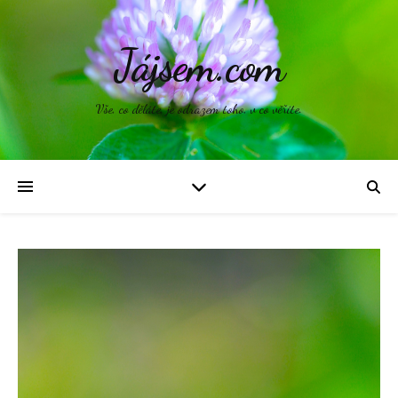
Jájsem.com
Vše, co děláte, je odrazem toho, v co věříte.