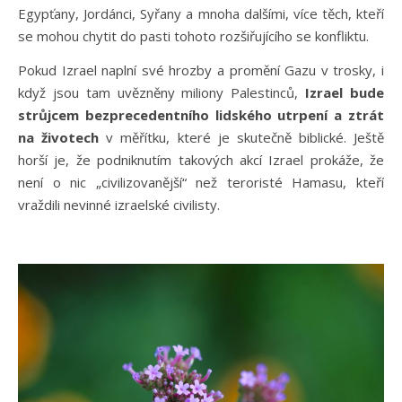
Egypťany, Jordánci, Syřany a mnoha dalšími, více těch, kteří
se mohou chytit do pasti tohoto rozšiřujícího se konfliktu.
Pokud Izrael naplní své hrozby a promění Gazu v trosky, i
když jsou tam uvězněny miliony Palestinců,
Izrael bude
strůjcem bezprecedentního lidského utrpení a ztrát
na životech
v měřítku, které je skutečně biblické. Ještě
horší je, že podniknutím takových akcí Izrael prokáže, že
není o nic „civilizovanější“ než teroristé Hamasu, kteří
vraždili nevinné izraelské civilisty.