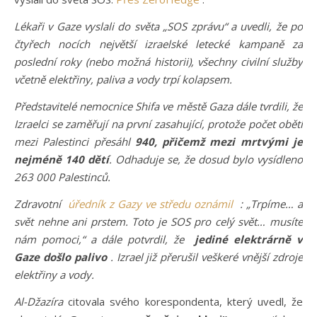
Lékaři v Gaze vyslali do světa „SOS zprávu“ a uvedli, že po
čtyřech nocích největší izraelské letecké kampaně za
poslední roky (nebo možná historii), všechny civilní služby
včetně elektřiny, paliva a vody trpí kolapsem.
Představitelé nemocnice Shifa ve městě Gaza dále tvrdili, že
Izraelci se zaměřují na první zasahující, protože počet obětí
mezi Palestinci přesáhl
940, přičemž mezi mrtvými je
nejméně 140 dětí
. Odhaduje se, že dosud bylo vysídleno
263 000 Palestinců.
Zdravotní
úředník z Gazy ve středu oznámil
: „Trpíme… a
svět nehne ani prstem. Toto je SOS pro celý svět… musíte
nám pomoci,“ a dále potvrdil, že
jediné elektrárně v
Gaze došlo palivo
. Izrael již přerušil veškeré vnější zdroje
elektřiny a vody.
Al-Džazíra
citovala svého korespondenta, který uvedl, že