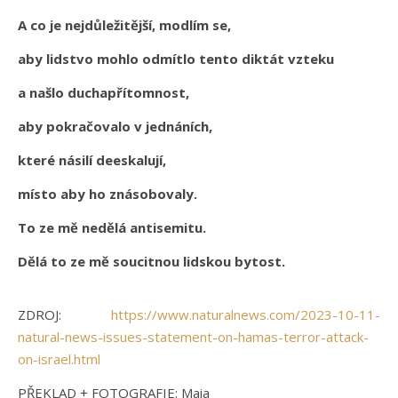
A co je nejdůležitější, modlím se,
aby lidstvo mohlo odmítlo tento diktát vzteku
a našlo duchapřítomnost,
aby pokračovalo v jednáních,
které násilí deeskalují,
místo aby ho znásobovaly.
To ze mě nedělá antisemitu.
Dělá to ze mě soucitnou lidskou bytost.
ZDROJ:
https://www.naturalnews.com/2023-10-11-
natural-news-issues-statement-on-hamas-terror-attack-
on-israel.html
PŘEKLAD + FOTOGRAFIE: Maia