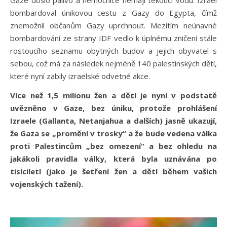
Gaze došlo palivo a nemocnice nemají tekoucí vodu. Izrael
bombardoval únikovou cestu z Gazy do Egypta, čímž
znemožnil občanům Gazy uprchnout. Mezitím neúnavné
bombardování ze strany IDF vedlo k úplnému zničení stále
rostoucího seznamu obytných budov a jejich obyvatel s
sebou, což má za následek nejméně 140 palestinských dětí,
které nyní zabily izraelské odvetné akce.
Více než 1,5 milionu žen a dětí je nyní v podstatě
uvězněno v Gaze, bez úniku, protože prohlášení
Izraele (Gallanta, Netanjahua a dalších) jasně ukazují,
že Gaza se „promění v trosky“ a že bude vedena válka
proti Palestincům „bez omezení“ a bez ohledu na
jakákoli pravidla války, která byla uznávána po
tisíciletí (jako je šetření žen a dětí během vašich
vojenských tažení).