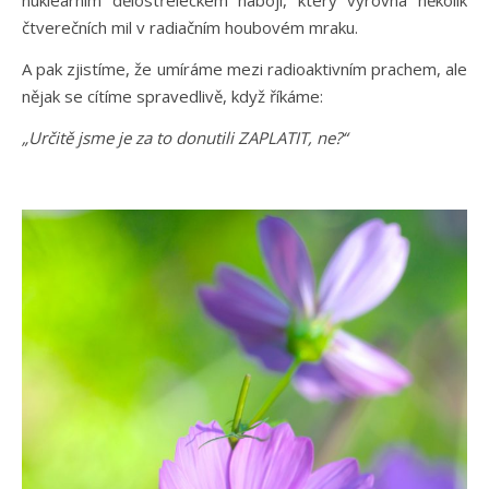
nukleárním dělostřeleckém náboji, který vyrovná několik
čtverečních mil v radiačním houbovém mraku.
A pak zjistíme, že umíráme mezi radioaktivním prachem, ale
nějak se cítíme spravedlivě, když říkáme:
„Určitě jsme je za to donutili ZAPLATIT, ne?“