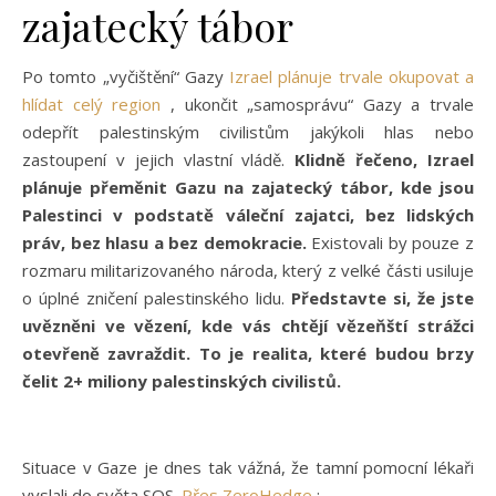
zajatecký tábor
Po tomto „vyčištění“ Gazy
Izrael plánuje trvale okupovat a
hlídat celý region
, ukončit „samosprávu“ Gazy a trvale
odepřít palestinským civilistům jakýkoli hlas nebo
zastoupení v jejich vlastní vládě.
Klidně řečeno, Izrael
plánuje přeměnit Gazu na zajatecký tábor, kde jsou
Palestinci v podstatě váleční zajatci, bez lidských
práv, bez hlasu a bez demokracie.
Existovali by pouze z
rozmaru militarizovaného národa, který z velké části usiluje
o úplné zničení palestinského lidu.
Představte si, že jste
uvězněni ve vězení, kde vás chtějí vězeňští strážci
otevřeně zavraždit.
To je realita, které budou brzy
čelit 2+ miliony palestinských civilistů.
Situace v Gaze je dnes tak vážná, že tamní pomocní lékaři
vyslali do světa SOS.
Přes ZeroHedge
: