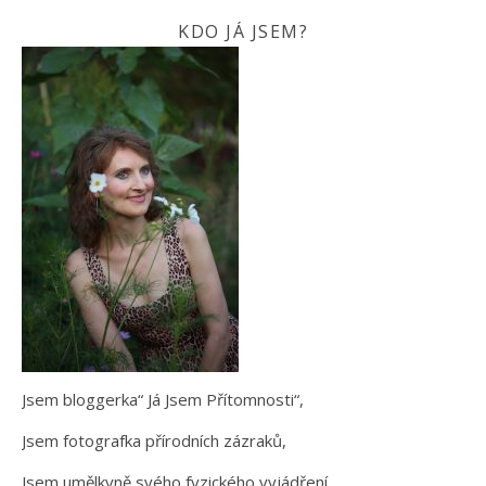
KDO JÁ JSEM?
Jsem bloggerka“ Já Jsem Přítomnosti“,
Jsem fotografka přírodních zázraků,
Jsem umělkyně svého fyzického vyjádření.