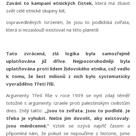
Zavání to kampaní etnických čistek,
která má zbavit
svět celé etnické skupiny lidí,
ospravedlněných tvrzením, že jsou to podlidská zvířata,
která si nezaslouží existovat na této planetě.
Tato zvrácená, zlá logika byla samozřejmě
uplatňována již dříve. Nejpozoruhodněji byla
uplatňována proti lidem židovského etnika, což vedlo
k tomu, že šest milionů z nich bylo systematicky
vyvražděno Třetí říší.
Argumenty Třetí říše v roce 1939 se nyní zdají téměř
totožné s argumenty Izraele proti palestinským civilistům
dnes. Znějí takto:
„Jsou to zvířata. Jsou to podlidé. Je
třeba je vyhubit. Nelze jim dovolit, aby existovaly.
Jsou méněcenné.“
Vztek se ozývá napříč časem a
připomíná nám, že pokud se nepoučíme z historie, jsme