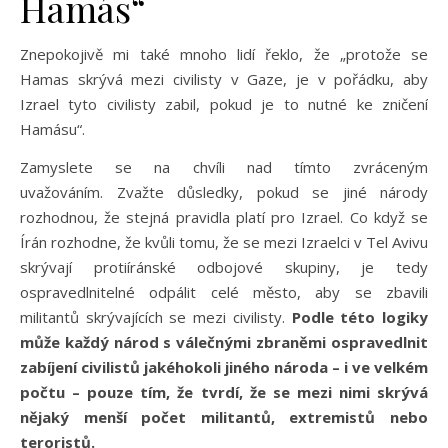
Hamás“
Znepokojivě mi také mnoho lidí řeklo, že „protože se
Hamas skrývá mezi civilisty v Gaze, je v pořádku, aby
Izrael tyto civilisty zabil, pokud je to nutné ke zničení
Hamásu“.
Zamyslete se na chvíli nad tímto zvráceným
uvažováním. Zvažte důsledky, pokud se jiné národy
rozhodnou, že stejná pravidla platí pro Izrael. Co když se
Írán rozhodne, že kvůli tomu, že se mezi Izraelci v Tel Avivu
skrývají protiíránské odbojové skupiny, je tedy
ospravedlnitelné odpálit celé město, aby se zbavili
militantů skrývajících se mezi civilisty.
Podle této logiky
může každý národ s válečnými zbraněmi ospravedlnit
zabíjení civilistů jakéhokoli jiného národa – i ve velkém
počtu – pouze tím, že tvrdí, že se mezi nimi skrývá
nějaký menší počet militantů, extremistů nebo
teroristů.