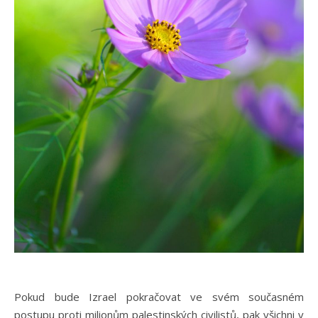
Pokud bude Izrael pokračovat ve svém současném
postupu proti milionům palestinských civilistů, pak všichni v