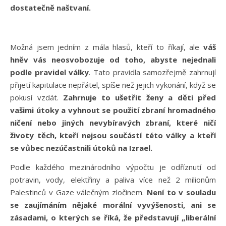
dostatečně naštvaní.
Možná jsem jedním z mála hlasů, kteří to říkají, ale
váš
hněv vás neosvobozuje od toho, abyste nejednali
podle pravidel války
. Tato pravidla samozřejmě zahrnují
přijetí kapitulace nepřátel, spíše než jejich vykonání, když se
pokusí vzdát.
Zahrnuje to ušetřit ženy a děti před
vašimi útoky a vyhnout se použití zbraní hromadného
ničení nebo jiných nevybíravých zbraní, které ničí
životy těch, kteří nejsou součástí této války a kteří
se vůbec nezúčastnili útoků na Izrael.
Podle každého mezinárodního výpočtu je odříznutí od
potravin, vody, elektřiny a paliva více než 2 milionům
Palestinců v Gaze válečným zločinem.
Není to v souladu
se zaujímáním nějaké morální vyvýšenosti, ani se
zásadami, o kterých se říká, že představují „liberální