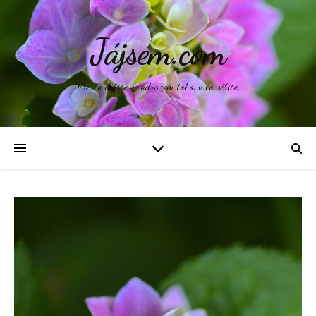
Jájsem.com
Vše, co děláte, je odrazem toho, v co věříte.