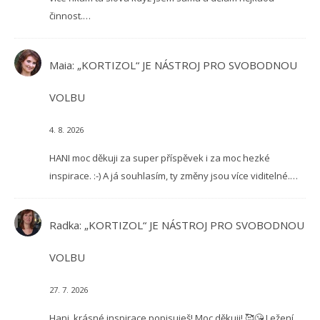
činnost.…
Maia
:
„KORTIZOL“ JE NÁSTROJ PRO SVOBODNOU
VOLBU
4. 8. 2026
HANI moc děkuji za super příspěvek i za moc hezké
inspirace. :-) A já souhlasím, ty změny jsou více viditelné.…
Radka
:
„KORTIZOL“ JE NÁSTROJ PRO SVOBODNOU
VOLBU
27. 7. 2026
Hani, krásné inspirace popisuješ! Moc děkuji! 🥰😘 Ležení