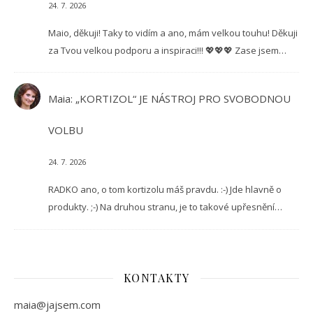
24. 7. 2026
Maio, děkuji! Taky to vidím a ano, mám velkou touhu! Děkuji
za Tvou velkou podporu a inspiraci!!! 💖💖💖 Zase jsem…
Maia
:
„KORTIZOL“ JE NÁSTROJ PRO SVOBODNOU
VOLBU
24. 7. 2026
RADKO ano, o tom kortizolu máš pravdu. :-) Jde hlavně o
produkty. ;-) Na druhou stranu, je to takové upřesnění…
KONTAKTY
maia@jajsem.com