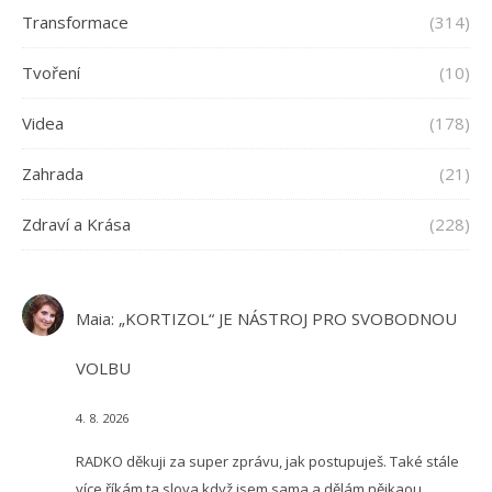
Transformace
(314)
Tvoření
(10)
Videa
(178)
Zahrada
(21)
Zdraví a Krása
(228)
Maia
:
„KORTIZOL“ JE NÁSTROJ PRO SVOBODNOU
VOLBU
4. 8. 2026
RADKO děkuji za super zprávu, jak postupuješ. Také stále
více říkám ta slova když jsem sama a dělám nějkaou