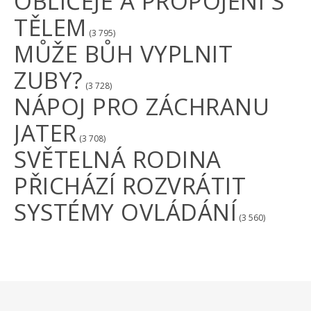
OBLIČEJE A PROPOJENÍ S
TĚLEM
(3 795)
MŮŽE BŮH VYPLNIT
ZUBY?
(3 728)
NÁPOJ PRO ZÁCHRANU
JATER
(3 708)
SVĚTELNÁ RODINA
PŘICHÁZÍ ROZVRÁTIT
SYSTÉMY OVLÁDÁNÍ
(3 560)