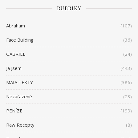
RUBRIKY
Abraham
(107)
Face Building
(36)
GABRIEL
(24)
Já Jsem
(443)
MAIA TEXTY
(386)
Nezařazené
(23)
PENÍZE
(199)
Raw Recepty
(8)