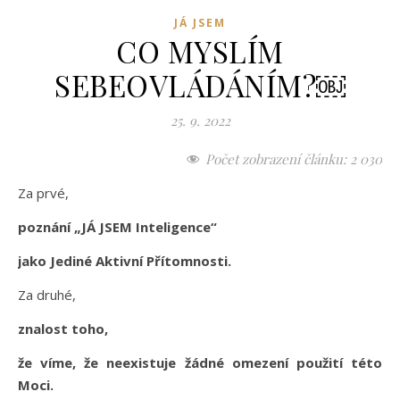
JÁ JSEM
CO MYSLÍM
SEBEOVLÁDÁNÍM?￼
25. 9. 2022
Počet zobrazení článku:
2 030
Za prvé,
poznání „JÁ JSEM Inteligence“
jako Jediné Aktivní Přítomnosti.
Za druhé,
znalost toho,
že víme, že neexistuje žádné omezení použití této
Moci.