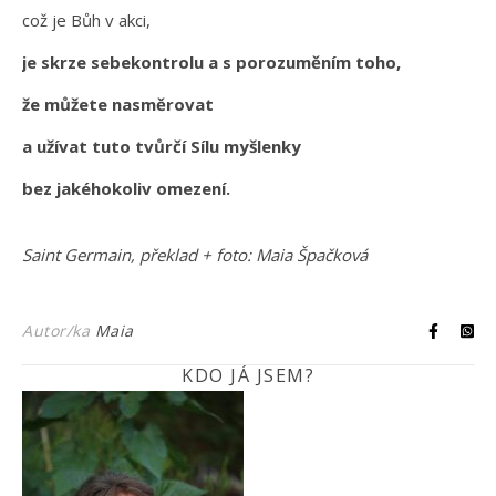
což je Bůh v akci,
je skrze sebekontrolu a s porozuměním toho,
že můžete nasměrovat
a užívat tuto tvůrčí Sílu myšlenky
bez jakéhokoliv omezení.
Saint Germain, překlad + foto: Maia Špačková
Autor/ka
Maia
KDO JÁ JSEM?