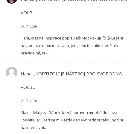
VOLBU
27. 7. 2026
Hani, krásné inspirace popisuješ! Moc děkuji! 🥰😘 Ležení
na podlaze mám moc ráda, jen jsem to zatím nedělala
pravidelně, tak…
Hana
:
„KORTIZOL“ JE NÁSTROJ PRO SVOBODNOU
VOLBU
25. 7. 2026
Maio, děkuji za článek, který opravdu mnohé doslova
"osvětluje". Daří se mi každý den vyhradit si celou hodinu
na intenzivní…