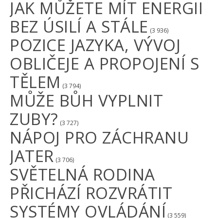
JAK MŮŽETE MÍT ENERGII
BEZ ÚSILÍ A STÁLE
(3 936)
POZICE JAZYKA, VÝVOJ
OBLIČEJE A PROPOJENÍ S
TĚLEM
(3 794)
MŮŽE BŮH VYPLNIT
ZUBY?
(3 727)
NÁPOJ PRO ZÁCHRANU
JATER
(3 706)
SVĚTELNÁ RODINA
PŘICHÁZÍ ROZVRÁTIT
SYSTÉMY OVLÁDÁNÍ
(3 559)