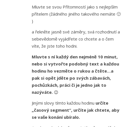
Mluvte se svou Přítomností jako s nejlepším
přítelem (žádného jiného takového nemáte 🙂
)
a řekněte jasně své záměry, svá rozhodnutí a
sebevědomě vyjádřete co chcete a o čem
víte, že jste toho hodni.
Mluvte s ní každý den nejméně 10 minut,
nebo si vytvořte podobný text a každou
hodinu ho vezměte o rukou a čtěte…a
pak si opět jděte po svých zábavách,
pochůzkách, práci či je jedno jak to
nazýváte.
😉
Jinými slovy tímto každou hodinu
určíte
„časový segment“, určíte jak chtete, aby
se vaše konání ubíralo.