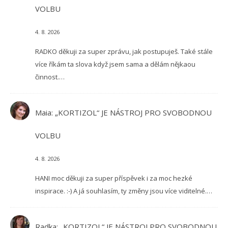
VOLBU
4. 8. 2026
RADKO děkuji za super zprávu, jak postupuješ. Také stále
více říkám ta slova když jsem sama a dělám nějkaou
činnost.…
Maia
:
„KORTIZOL“ JE NÁSTROJ PRO SVOBODNOU
VOLBU
4. 8. 2026
HANI moc děkuji za super příspěvek i za moc hezké
inspirace. :-) A já souhlasím, ty změny jsou více viditelné.…
Radka
:
„KORTIZOL“ JE NÁSTROJ PRO SVOBODNOU