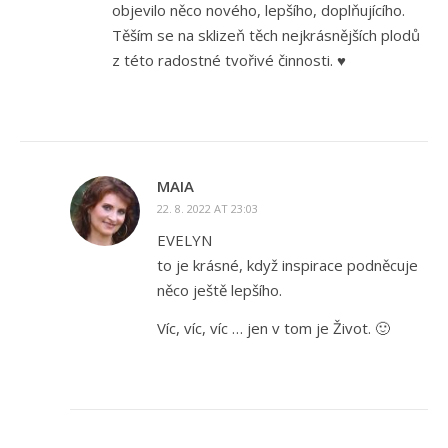
objevilo něco nového, lepšího, doplňujícího.
Těším se na sklizeň těch nejkrásnějších plodů
z této radostné tvořivé činnosti. ♥
MAIA
22. 8. 2022 AT 23:03
EVELYN
to je krásné, když inspirace podněcuje
něco ještě lepšího.
Víc, víc, víc … jen v tom je Život. 🙂