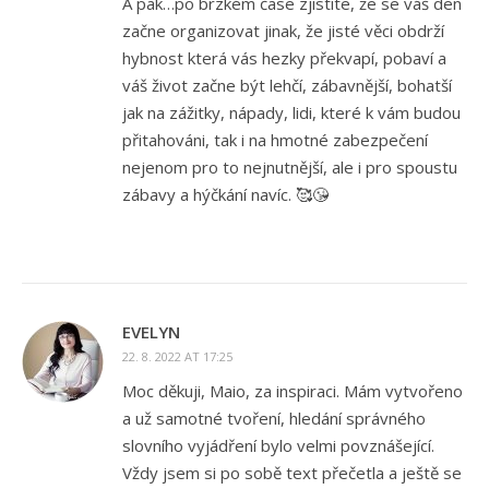
A pak…po brzkém čase zjistíte, že se váš den
začne organizovat jinak, že jisté věci obdrží
hybnost která vás hezky překvapí, pobaví a
váš život začne být lehčí, zábavnější, bohatší
jak na zážitky, nápady, lidi, které k vám budou
přitahováni, tak i na hmotné zabezpečení
nejenom pro to nejnutnější, ale i pro spoustu
zábavy a hýčkání navíc. 🥰😘
EVELYN
22. 8. 2022 AT 17:25
Moc děkuji, Maio, za inspiraci. Mám vytvořeno
a už samotné tvoření, hledání správného
slovního vyjádření bylo velmi povznášející.
Vždy jsem si po sobě text přečetla a ještě se