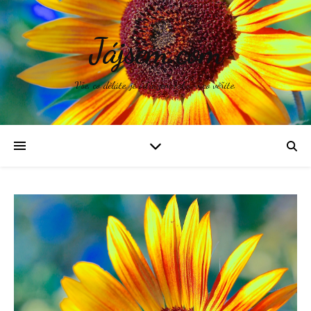
Jájsem.com
Vše, co děláte, je odrazem toho, v co věříte.