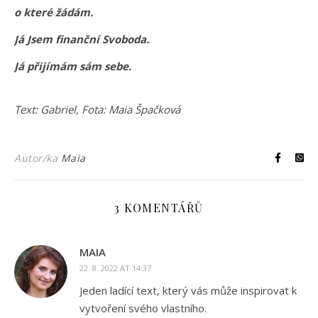
o které žádám.
Já Jsem finanční Svoboda.
Já přijímám sám sebe.
Text: Gabriel, Fota: Maia Špačková
Autor/ka
Maia
3 KOMENTÁŘŮ
MAIA
22. 8. 2022 AT 14:37
Jeden ladící text, který vás může inspirovat k
vytvoření svého vlastního.