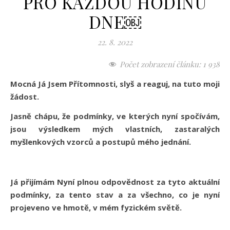
PRO KAŽDOU HODINU
DNE￼
22. 8. 2022
Počet zobrazení článku:
1 938
Mocná Já Jsem Přítomnosti, slyš a reaguj, na tuto moji
žádost.
Jasně chápu, že podmínky, ve kterých nyní spočívám,
jsou výsledkem mých vlastních, zastaralých
myšlenkových vzorců a postupů mého jednání.
Já přijímám Nyní plnou odpovědnost za tyto aktuální
podmínky, za tento stav a za všechno, co je nyní
projeveno ve hmotě, v mém fyzickém světě.