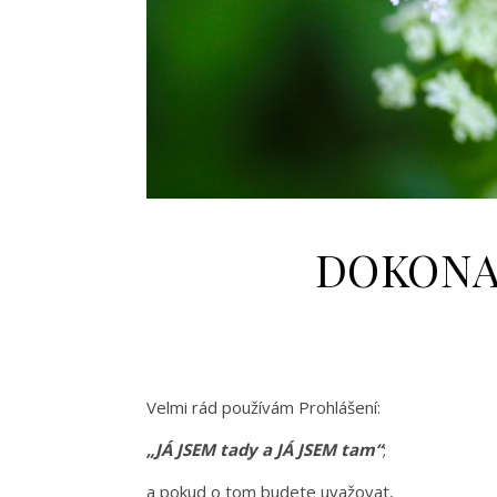
DOKONA
Velmi rád používám Prohlášení:
„JÁ JSEM tady a JÁ JSEM tam“
;
a pokud o tom budete uvažovat,