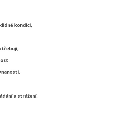
klidné kondici,
otřebují,
nost
vnanosti.
ádání a strážení,