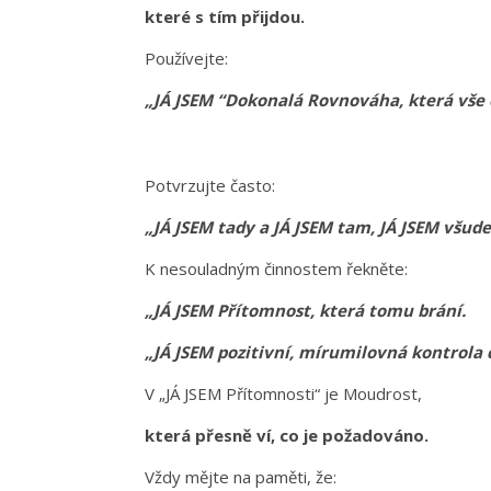
které s tím přijdou.
Používejte:
„JÁ JSEM “Dokonalá Rovnováha, která vše 
Potvrzujte často:
„JÁ JSEM tady a JÁ JSEM tam, JÁ JSEM všud
K nesouladným činnostem řekněte:
„JÁ JSEM Přítomnost, která tomu brání.
„JÁ JSEM pozitivní, mírumilovná kontrola 
V „JÁ JSEM Přítomnosti“ je Moudrost,
která přesně ví, co je požadováno.
Vždy mějte na paměti, že: