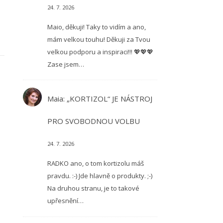
24. 7. 2026
Maio, děkuji! Taky to vidím a ano,
mám velkou touhu! Děkuji za Tvou
velkou podporu a inspiraci!!! 💖💖💖
Zase jsem…
Maia
:
„KORTIZOL“ JE NÁSTROJ
PRO SVOBODNOU VOLBU
24. 7. 2026
RADKO ano, o tom kortizolu máš
pravdu. :-) Jde hlavně o produkty. ;-)
Na druhou stranu, je to takové
upřesnění…