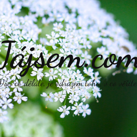
Jájsem.co
Vše, co děláte, je odrazem toho, v co věříte