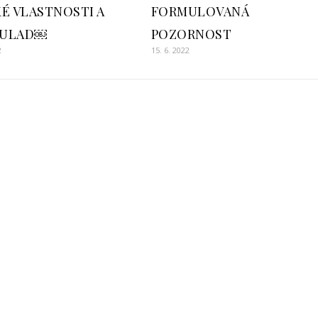
KÉ VLASTNOSTI A
FORMULOVANÁ
OULAD￼
POZORNOST
2
15. 6. 2022