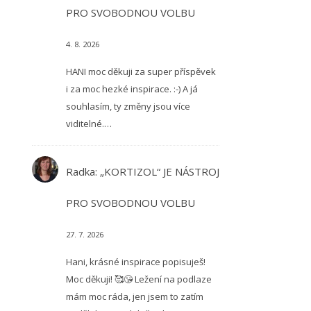
PRO SVOBODNOU VOLBU
4. 8. 2026
HANI moc děkuji za super příspěvek
i za moc hezké inspirace. :-) A já
souhlasím, ty změny jsou více
viditelné.…
Radka
:
„KORTIZOL“ JE NÁSTROJ
PRO SVOBODNOU VOLBU
27. 7. 2026
Hani, krásné inspirace popisuješ!
Moc děkuji! 🥰😘 Ležení na podlaze
mám moc ráda, jen jsem to zatím