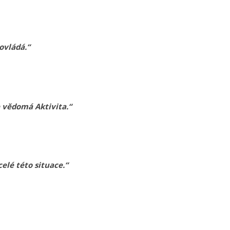
ovládá.“
e vědomá Aktivita.“
celé této situace.“