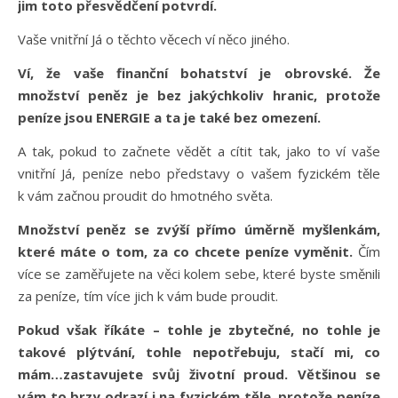
jim toto přesvědčení potvrdí.
Vaše vnitřní Já o těchto věcech ví něco jiného.
Ví, že vaše finanční bohatství je obrovské. Že
množství peněz je bez jakýchkoliv hranic, protože
peníze jsou ENERGIE a ta je také bez omezení.
A tak, pokud to začnete vědět a cítit tak, jako to ví vaše
vnitřní Já, peníze nebo představy o vašem fyzickém těle
k vám začnou proudit do hmotného světa.
Množství peněz se zvýší přímo úměrně myšlenkám,
které máte o tom, za co chcete peníze vyměnit.
Čím
více se zaměřujete na věci kolem sebe, které byste směnili
za peníze, tím více jich k vám bude proudit.
Pokud však říkáte – tohle je zbytečné, no tohle je
takové plýtvání, tohle nepotřebuju, stačí mi, co
mám…zastavujete svůj životní proud. Většinou se
vám to brzy odrazí i na fyzickém těle, protože peníze