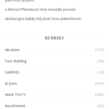
Jsem Kdo Já Jsem
a Mocná Přítomnost mne neustále provází
obohacujíce každý můj krok Svou Jedinečností.
RUBRIKY
Abraham
(107)
Face Building
(36)
GABRIEL
(24)
Já Jsem
(443)
MAIA TEXTY
(386)
Nezařazené
(23)