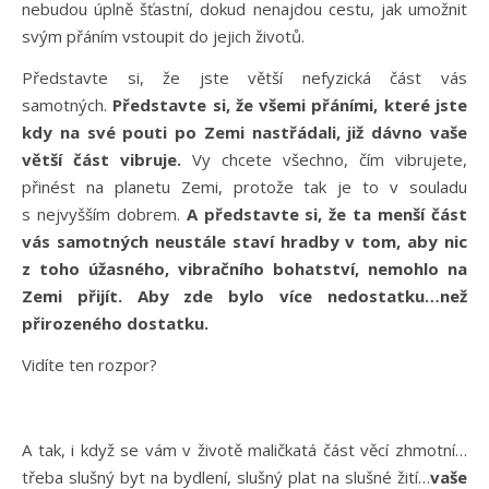
nebudou úplně šťastní, dokud nenajdou cestu, jak umožnit
svým přáním vstoupit do jejich životů.
Představte si, že jste větší nefyzická část vás
samotných.
Představte si, že všemi přáními, které jste
kdy na své pouti po Zemi nastřádali, již dávno vaše
větší část vibruje.
Vy chcete všechno, čím vibrujete,
přinést na planetu Zemi, protože tak je to v souladu
s nejvyšším dobrem.
A představte si, že ta menší část
vás samotných neustále staví hradby v tom, aby nic
z toho úžasného, vibračního bohatství, nemohlo na
Zemi přijít. Aby zde bylo více nedostatku…než
přirozeného dostatku.
Vidíte ten rozpor?
A tak, i když se vám v životě maličkatá část věcí zhmotní…
třeba slušný byt na bydlení, slušný plat na slušné žití…
vaše