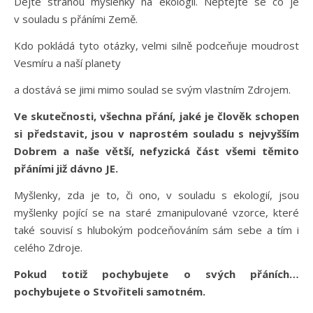
Dejte stranou myšlenky na ekologii. Neptejte se co je
v souladu s přáními Země.
Kdo pokládá tyto otázky, velmi silně podceňuje moudrost
Vesmíru a naší planety
a dostává se jimi mimo soulad se svým vlastním Zdrojem.
Ve skutečnosti, všechna přání, jaké je člověk schopen
si představit, jsou v naprostém souladu s nejvyšším
Dobrem a naše větší, nefyzická část všemi těmito
přáními již dávno JE.
Myšlenky, zda je to, či ono, v souladu s ekologií, jsou
myšlenky pojící se na staré zmanipulované vzorce, které
také souvisí s hlubokým podceňováním sám sebe a tím i
celého Zdroje.
Pokud totiž pochybujete o svých přáních…
pochybujete o Stvořiteli samotném.