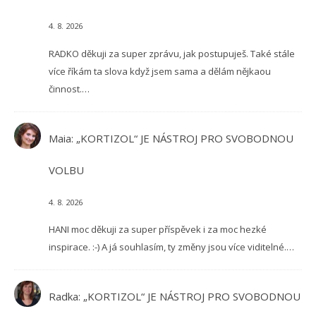
4. 8. 2026
RADKO děkuji za super zprávu, jak postupuješ. Také stále
více říkám ta slova když jsem sama a dělám nějkaou
činnost.…
Maia
:
„KORTIZOL“ JE NÁSTROJ PRO SVOBODNOU
VOLBU
4. 8. 2026
HANI moc děkuji za super příspěvek i za moc hezké
inspirace. :-) A já souhlasím, ty změny jsou více viditelné.…
Radka
:
„KORTIZOL“ JE NÁSTROJ PRO SVOBODNOU