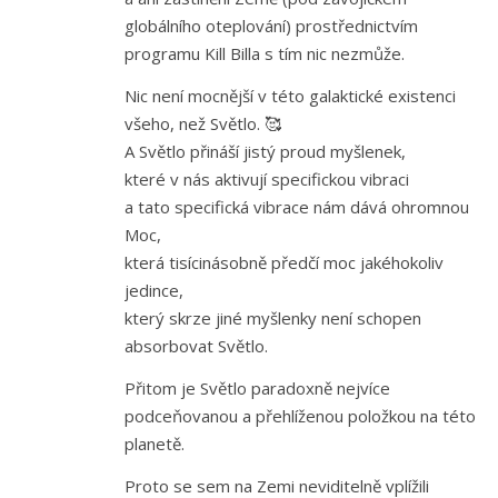
globálního oteplování) prostřednictvím
programu Kill Billa s tím nic nezmůže.
Nic není mocnější v této galaktické existenci
všeho, než Světlo. 🥰
A Světlo přináší jistý proud myšlenek,
které v nás aktivují specifickou vibraci
a tato specifická vibrace nám dává ohromnou
Moc,
která tisícinásobně předčí moc jakéhokoliv
jedince,
který skrze jiné myšlenky není schopen
absorbovat Světlo.
Přitom je Světlo paradoxně nejvíce
podceňovanou a přehlíženou položkou na této
planetě.
Proto se sem na Zemi neviditelně vplížili