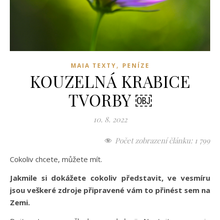
,
MAIA TEXTY
PENÍZE
KOUZELNÁ KRABICE
TVORBY ￼
10. 8. 2022
Počet zobrazení článku:
1 799
Cokoliv chcete, můžete mít.
Jakmile si dokážete cokoliv představit, ve vesmíru
jsou veškeré zdroje připravené vám to přinést sem na
Zemi.