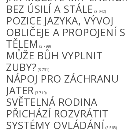
BEZ ÚSILÍ A STÁLE
(3 942)
POZICE JAZYKA, VÝVOJ
OBLIČEJE A PROPOJENÍ S
TĚLEM
(3 799)
MŮŽE BŮH VYPLNIT
ZUBY?
(3 731)
NÁPOJ PRO ZÁCHRANU
JATER
(3 710)
SVĚTELNÁ RODINA
PŘICHÁZÍ ROZVRÁTIT
SYSTÉMY OVLÁDÁNÍ
(3 565)