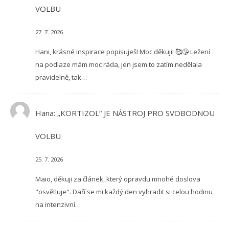
VOLBU
27. 7. 2026
Hani, krásné inspirace popisuješ! Moc děkuji! 🥰😘 Ležení
na podlaze mám moc ráda, jen jsem to zatím nedělala
pravidelně, tak…
Hana
:
„KORTIZOL“ JE NÁSTROJ PRO SVOBODNOU
VOLBU
25. 7. 2026
Maio, děkuji za článek, který opravdu mnohé doslova
"osvětluje". Daří se mi každý den vyhradit si celou hodinu
na intenzivní…