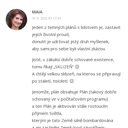
MAIA
10. 8. 2022 AT 17:35
Jeden z temných plánů s lidstvem je, zastavit
jejich životní proud,
donutit je udržovat jistý druh myšlenek,
aby sami pro sebe byli vlastní zkázou.
Jisté, v zákulisí dobře schované existence,
tomu říkají „SKLIZEŇ“ 😉
A chtějí velkou sklizeň, na kterou se připravují
po staletí, tisíciletí. 😉
Jenomže, plán obsahuje Plán (takový dobře
schovaný vir v počítačovém programu)
a ten Plán je aktivován stále rostoucím
příjmem Světla,
kterým je tato Země silně bombardována
a ani zastínění Země (pod závojíčkem