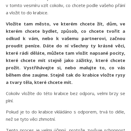
v tomto vesmíru vzít cokoliv, co chcete podle vašeho přání
a vložit to do krabice.
Vložíte tam město, ve kterém chcete žít, dům, ve
kterém chcete bydlet, způsob, co chcete tvořit a
odkud k vám, nebo k vašemu partnerovi, začnou
proudit peníze. Dáte do ní všechny ty krásné věci,
které rádi děláte, můžete tam vložit napsané pocity,
které chcete mít stejně jako zážitky, které chcete
prožít. Vystřihávejte si, nebo malujte to, co vás
během dne zaujme. Stejně tak do krabice vložte rysy
a tvary těla, které chcete mít.
Cokoliv vložíte do této krabice bez odporu, velmi brzy se
plní.
Pokud je to do krabice vkládáno s odporem, trvá to déle,
než se tyto věci zhmotní.
Tento proces je velmi účinný, protože zvyšuje schopnost