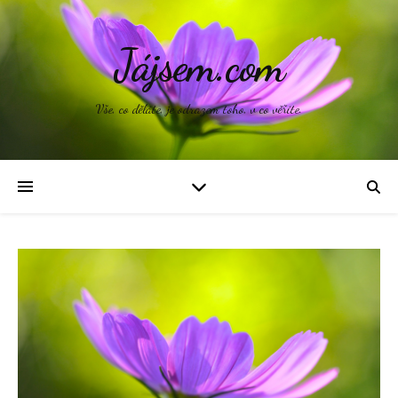
Jájsem.com
Vše, co děláte, je odrazem toho, v co věříte.