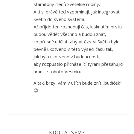
stamilióny členů Světelné rodiny.
A ti si právě teď vzpomínají, jak integrovat
Světlo do svého systému.
Až přijde ten rozhodují čas, lusknutím prstu
budou vědět všechno a budou znát,
co přesně udělat, aby Vítězství Světla bylo
pevně ukotveno v této výseči času tak,
jak bylo ukotveno v budoucnosti,
aby rozpustilo přicházející tyranii přesahující
hranice tohoto Vesmíru.
A tak, brzy, vám v uších bude znít „budíček“.
😉
KDO JÁ JSEM?