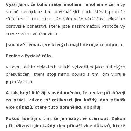
Vyšší Já ví, že toho máte mnohem, mnohem více
…a vy
stejně nenajdete ten povznášející pocit štěstí…protože
cítíte ten DLUH. DLUH, že vám vaše větší část „dluží“ to
obrovské bohatství, které jste nashromáždili. Protože vy
ho ve svém světě nevidíte.
Jsou dvě témata, ve kterých mají lidé nejvíce odporu.
Peníze a fyzické tělo.
V obou těchto oblastech si lidé vytvořili nejvíce hlubokých
přesvědčení, která stojí mimo soulad s tím, čím vibruje
jejich Vyšší Já.
A tak, když lidé žijí s uvědoměním, že peníze přicházejí
za práci…Zákon přitažlivosti jim každý den přináší
více důkazů, které tuto domněnku doplňují.
Pokud lidé žijí s tím, že je nezbytné stárnout, Zákon
přitažlivosti jim každý den přináší více důkazů, které