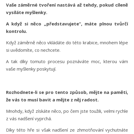
Vaše záměrné tvoření nastává až tehdy, pokud cíleně
vysíláte myšlenky.
A když si něco „představujete“, máte plnou tvůrčí
kontrolu.
Když záměrně něco vkládáte do této krabice, mnohem lépe
si uvědomíte, co nechcete.
A tak díky tomuto procesu poznáváte moc, kterou vám
vaše myšlenky poskytují.
Rozhodnete-li se pro tento způsob, mějte na paměti,
že vás to musí bavit a mějte z něj radost.
Mnohdy, když získáte něco, po čem jste toužili, velmi rychle
z vás nadšení vyprchá.
Díky této hře si však nadšení ze zhmotňování vychutnáte