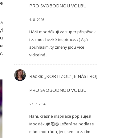
je
PRO SVOBODNOU VOLBU
4. 8. 2026
 a
yl
HANI moc děkuji za super příspěvek
mu
i za moc hezké inspirace. :-) A já
to
souhlasím, ty změny jsou více
y.
viditelné.…
Radka
:
„KORTIZOL“ JE NÁSTROJ
PRO SVOBODNOU VOLBU
27. 7. 2026
Hani, krásné inspirace popisuješ!
Moc děkuji! 🥰😘 Ležení na podlaze
mám moc ráda, jen jsem to zatím