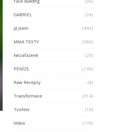
Face Building
(36)
GABRIEL
(24)
Já Jsem
(443)
MAIA TEXTY
(386)
Nezařazené
(23)
PENÍZE
(199)
Raw Recepty
(8)
Transformace
(314)
Tvoření
(10)
Videa
(178)