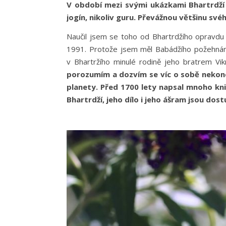
V období mezi svými ukázkami Bhartrdží o
jogín, nikoliv guru. Převážnou většinu své
Naučil jsem se toho od Bhartrdžího opravdu h
1991. Protože jsem měl Babádžího požehnání,
v Bhartržího minulé rodině jeho bratrem V
porozumím a dozvím se víc o sobě nekone
planety. Před 1700 lety napsal mnoho kni
Bhartrdží, jeho dílo i jeho ášram jsou dos