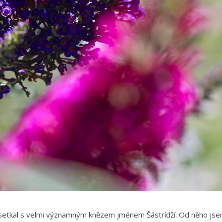
 setkal s velmi významným knězem jménem Šástrídží. Od něho js