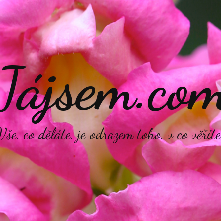
Jájsem.co
Vše, co děláte, je odrazem toho, v co věříte