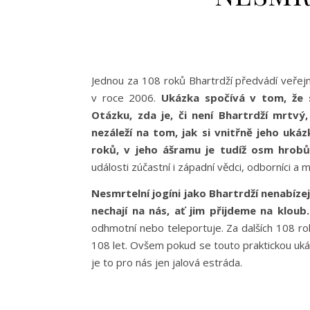
Jednou za 108 roků Bhartrdží předvádí veřejn
v roce 2006.
Ukázka spočívá v tom, že 
Otázku, zda je, či není Bhartrdží mrtv
nezáleží na tom, jak si vnitřně jeho uká
roků, v jeho ášramu je tudíž osm hrobů
události zúčastní i západní vědci, odborníci a 
Nesmrtelní jogíni jako Bhartrdží nenabízej
nechají na nás, ať jim přijdeme na kloub.
odhmotní nebo teleportuje. Za dalších 108 ro
108 let. Ovšem pokud se touto praktickou uká
je to pro nás jen jalová estráda.