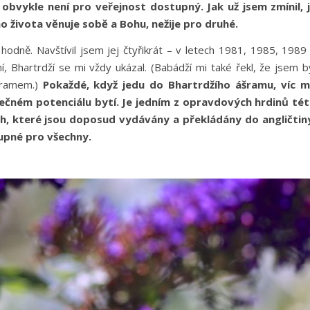
bvykle není pro veřejnost dostupný. Jak už jsem zmínil, 
ho života věnuje sobě a Bohu, nežije pro druhé.
odně. Navštívil jsem jej čtyřikrát – v letech 1981, 1985, 1989
 Bhartrdží se mi vždy ukázal. (Babádží mi také řekl, že jsem b
ikramem.)
Pokaždé, když jedu do Bhartrdžího ášramu, víc 
čném potenciálu bytí. Je jedním z opravdových hrdinů té
h, které jsou doposud vydávány a překládány do angličtin
tupné pro všechny.