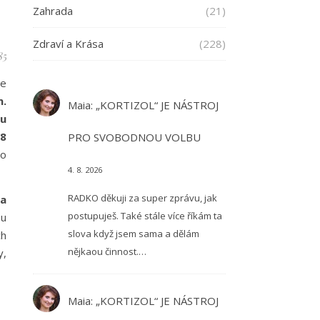
Zahrada
(21)
Zdraví a Krása
(228)
85
de
n.
Maia
:
„KORTIZOL“ JE NÁSTROJ
mu
08
PRO SVOBODNOU VOLBU
to
4. 8. 2026
RADKO děkuji za super zprávu, jak
 a
postupuješ. Také stále více říkám ta
bu
slova když jsem sama a dělám
ch
nějkaou činnost.…
y,
Maia
:
„KORTIZOL“ JE NÁSTROJ