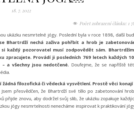
18. 7. 2022
Počet zobrazení článku:
1 7
ou ukázku nesmrtelné jógy. Poslední byla v roce 1898, další bu
se Bhartrdží nechá zaživa pohřbít a hrob je zabetonová
ý, si každý pozorovatel musí zodpovědět sám. Bhartrdží
zku zpracujete. Provádí ji posledních 769 letech každých 1
 – a všechny jsou nedotčené.
Doufejme, že se napříště té
média.
í žádná filozofická či vědecká vysvětlení. Prostě věci konají
Jsem přesvědčen, že Bhartrdží své tělo po zabetonování hro
ků přijde znovu, aby dodržel svůj slib, že ukázku zopakuje každý
zkou jógy nesmrtelnosti nenecháme inspirovat k praktikování jóg