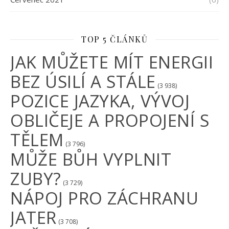
TOP 5 ČLÁNKŮ
JAK MŮŽETE MÍT ENERGII
BEZ ÚSILÍ A STÁLE
(3 938)
POZICE JAZYKA, VÝVOJ
OBLIČEJE A PROPOJENÍ S
TĚLEM
(3 796)
MŮŽE BŮH VYPLNIT
ZUBY?
(3 729)
NÁPOJ PRO ZÁCHRANU
JATER
(3 708)