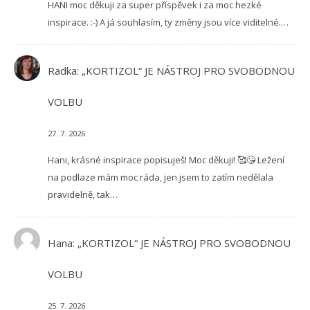
HANI moc děkuji za super příspěvek i za moc hezké
inspirace. :-) A já souhlasím, ty změny jsou více viditelné.…
Radka
:
„KORTIZOL“ JE NÁSTROJ PRO SVOBODNOU
VOLBU
27. 7. 2026
Hani, krásné inspirace popisuješ! Moc děkuji! 🥰😘 Ležení
na podlaze mám moc ráda, jen jsem to zatím nedělala
pravidelně, tak…
Hana
:
„KORTIZOL“ JE NÁSTROJ PRO SVOBODNOU
VOLBU
25. 7. 2026