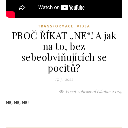
,
TRANSFORMACE
VIDEA
PROČ ŘÍKAT „NE“! A jak
na to, bez
sebeobviňujících se
pocitů?
17. 3. 2022
Počet zobrazení článku:
2 009
NE, NE, NE!