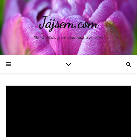
Jájsem.com
Vše, co děláte, je odrazem toho, v co věříte.