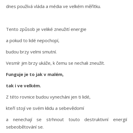
dnes používá vláda a média ve velkém měřítku.
Tento způsob je veliké zneužití energie
a pokud to lidé nepochopí,
budou brzy velmi smutní.
Vesmír jim brzy ukáže, k čemu se nechali zneužít.
Funguje je to jak v malém,
tak i ve velkém.
Z této rovnice budou vynecháni jen ti lidé,
kteří stojí ve svém klidu a sebevědomí
a nenechají se strhnout touto destruktivní energií
sebeobětování se.