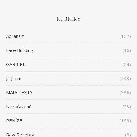
RUBRIKY
Abraham
(107)
Face Building
(36)
GABRIEL
(24)
Já Jsem
(443)
MAIA TEXTY
(386)
Nezařazené
(23)
PENÍZE
(199)
Raw Recepty
(8)