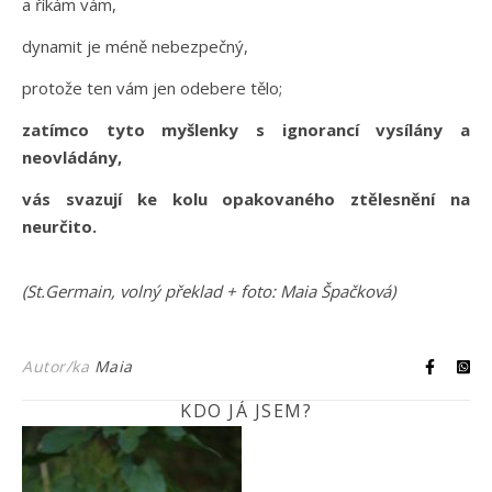
a říkám vám,
dynamit je méně nebezpečný,
protože ten vám jen odebere tělo;
zatímco tyto myšlenky s ignorancí vysílány a
neovládány,
vás svazují ke kolu opakovaného ztělesnění na
neurčito.
(St.Germain, volný překlad + foto: Maia Špačková)
Autor/ka
Maia
KDO JÁ JSEM?