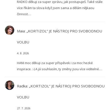
RADKO děkuji za super zprávu, jak postupuješ. Také stále
více říkám ta slova když jsem sama a dělám nějkaou
činnost.…
Maia
:
„KORTIZOL“ JE NÁSTROJ PRO SVOBODNOU
VOLBU
4. 8. 2026
HANI moc děkuji za super příspěvek i za moc hezké
inspirace. :-) A já souhlasím, ty změny jsou více viditelné.…
Radka
:
„KORTIZOL“ JE NÁSTROJ PRO SVOBODNOU
VOLBU
27. 7. 2026