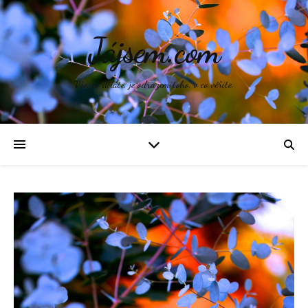
Jájsem.com
Vše, co děláte, je odrazem toho, v co věříte.