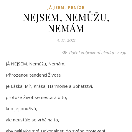
,
JÁ JSEM
PENÍZE
NEJSEM, NEMŮŽU,
NEMÁM
5. 11. 2021
Počet zobrazení článku:
2 239
JÁ NEJSEM, Nemůžu, Nemám…
Přirozenou tendencí Života
je Láska, Mír, Krása, Harmonie a Bohatství,
protože Život se nestará o to,
kdo jej používá,
ale neustále se vrhá na to,
aby nalil více své Dokonalosti do svého projevení