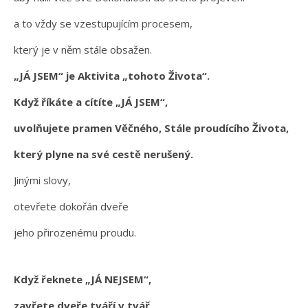
a to vždy se vzestupujícím procesem,
který je v něm stále obsažen.
„JÁ JSEM“ je Aktivita „tohoto Života“.
Když říkáte a cítíte „JÁ JSEM“,
uvolňujete pramen Věčného, Stále proudícího Života,
který plyne na své cestě nerušený.
Jinými slovy,
otevřete dokořán dveře
jeho přirozenému proudu.
Když řeknete „JÁ NEJSEM“,
zavřete dveře tváří v tvář