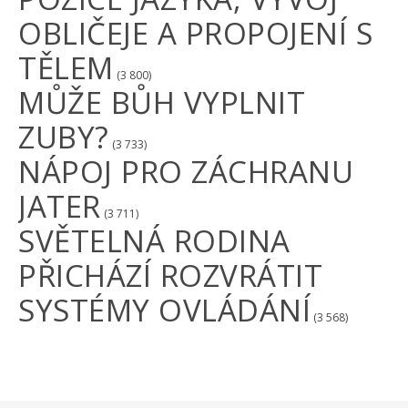
OBLIČEJE A PROPOJENÍ S
TĚLEM
(3 800)
MŮŽE BŮH VYPLNIT
ZUBY?
(3 733)
NÁPOJ PRO ZÁCHRANU
JATER
(3 711)
SVĚTELNÁ RODINA
PŘICHÁZÍ ROZVRÁTIT
SYSTÉMY OVLÁDÁNÍ
(3 568)