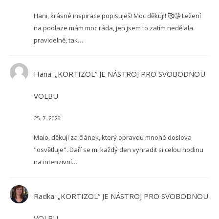
Hani, krásné inspirace popisuješ! Moc děkuji! 🥰😘 Ležení
na podlaze mám moc ráda, jen jsem to zatím nedělala
pravidelně, tak…
Hana
:
„KORTIZOL“ JE NÁSTROJ PRO SVOBODNOU
VOLBU
25. 7. 2026
Maio, děkuji za článek, který opravdu mnohé doslova
"osvětluje". Daří se mi každý den vyhradit si celou hodinu
na intenzivní…
Radka
:
„KORTIZOL“ JE NÁSTROJ PRO SVOBODNOU
VOLBU