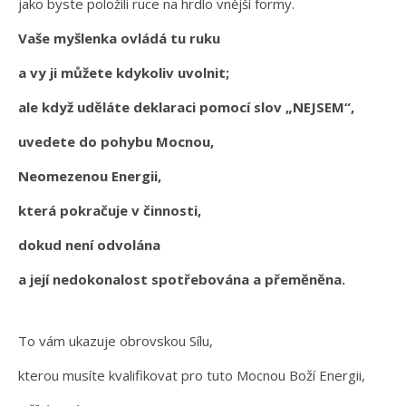
jako byste položili ruce na hrdlo vnější formy.
Vaše myšlenka ovládá tu ruku
a vy ji můžete kdykoliv uvolnit;
ale když uděláte deklaraci pomocí slov „NEJSEM“,
uvedete do pohybu Mocnou,
Neomezenou Energii,
která pokračuje v činnosti,
dokud není odvolána
a její nedokonalost spotřebována a přeměněna.
To vám ukazuje obrovskou Sílu,
kterou musíte kvalifikovat pro tuto Mocnou Boží Energii,