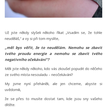
Už jste někdy slyšeli někoho říkat „Vsadím se, že tohle
neuděláš,“ a vy si při tom myslíte,
„měl bys věřit, že to neudělám. Nemohu se zbavit
tvého proudu energie a nemohu se zbavit tvého
negativního očekávání“?
Měli jste někdy někoho, kdo vás zkoušel popudit do něčeho
ze svého místa nesouladu – neočekávání?
My jsme nyní přeháněli, ale jen chceme, abyste si
uvědomili,
že se přes to musíte dostat tam, kde jsou sny vašeho
dítěte.