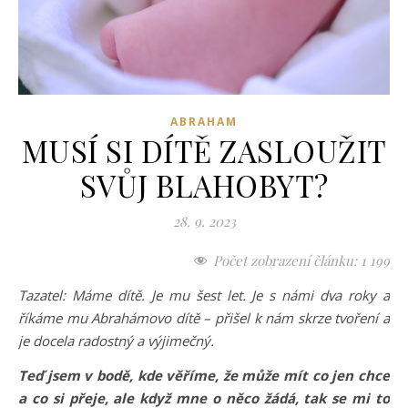
ABRAHAM
MUSÍ SI DÍTĚ ZASLOUŽIT
SVŮJ BLAHOBYT?
28. 9. 2023
Počet zobrazení článku:
1 199
Tazatel: Máme dítě. Je mu šest let. Je s námi dva roky a
říkáme mu Abrahámovo dítě – přišel k nám skrze tvoření a
je docela radostný a výjimečný.
Teď jsem v bodě, kde věříme, že může mít co jen chce
a co si přeje, ale když mne o něco žádá, tak se mi to