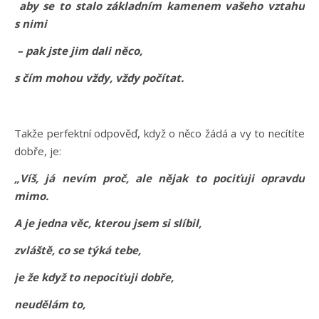
aby se to stalo základním kamenem vašeho vztahu
s nimi
– pak jste jim dali něco,
s čím mohou vždy, vždy počítat.
Takže perfektní odpověď, když o něco žádá a vy to necítíte
dobře, je:
„Víš, já nevím proč, ale nějak to pociťuji opravdu
mimo.
A je jedna věc, kterou jsem si slíbil,
zvláště, co se týká tebe,
je že když to nepociťuji dobře,
neudělám to,