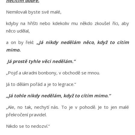
necítím dobře.
Nemilovali byste své malé,
kdyby na hřišti nebo kdekoliv mu někdo zkoušel říci, aby
něco udělal,
a on by řekl:
„
Já nikdy nedělám něco, když to cítím
mimo.
Já prostě tyhle věci nedělám.“
„Pojď a ukradni bonbony, v obchodě se mnou.
Já to dělám pořád a je to legrace.“
„Já tohle nikdy nedělám, když to cítím mimo.“
„Ale, no tak, nechytí nás. To je v pohodě. Je to jen malé
překročení pravidel.
Nikdo se to nedozví.“