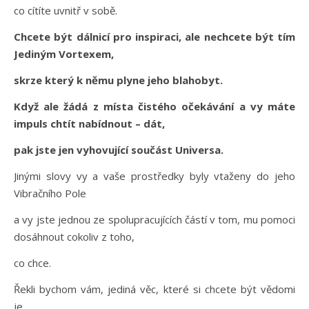
co cítíte uvnitř v sobě.
Chcete být dálnicí pro inspiraci, ale nechcete být tím
Jediným Vortexem,
skrze který k němu plyne jeho blahobyt.
Když ale žádá z místa čistého očekávání a vy máte
impuls chtít nabídnout – dát,
pak jste jen vyhovující součást Universa.
Jinými slovy vy a vaše prostředky byly vtaženy do jeho
Vibračního Pole
a vy jste jednou ze spolupracujících částí v tom, mu pomoci
dosáhnout cokoliv z toho,
co chce.
Řekli bychom vám, jediná věc, které si chcete být vědomi
je,