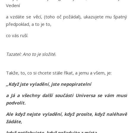
Vedení
a vzdáte se věcí, (toho oč požádal), ukazujete mu špatný
předpoklad, a to je to,
co vás ruší.
Tazatel: Ano to je složité.
Takže, to, co si chcete stále říkat, a jemu a všem, je:
„Když jste vyladění, jste nepopiratelní
a Já a všechny další součásti Universa se vám musí
podvolit.
Ale když nejste vyladění, když prosíte, když naléhavě
žádáte,
když potřebujete, když požadujte z místa,