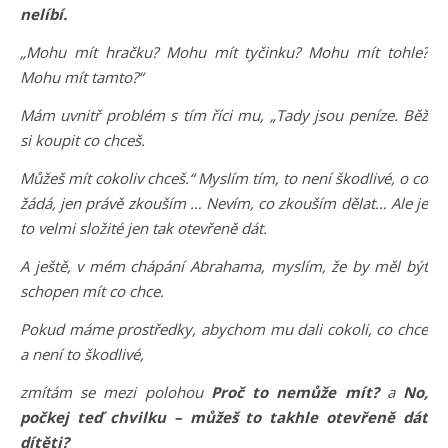
nelíbí.
„Mohu mít hračku? Mohu mít tyčinku? Mohu mít tohle?
Mohu mít tamto?“
Mám uvnitř problém s tím říci mu, „Tady jsou peníze. Běž
si koupit co chceš.
Můžeš mít cokoliv chceš.“ Myslím tím, to není škodlivé, o co
žádá, jen právě zkouším … Nevím, co zkouším dělat… Ale je
to velmi složité jen tak otevřeně dát.
A ještě, v mém chápání Abrahama, myslím, že by měl být
schopen mít co chce.
Pokud máme prostředky, abychom mu dali cokoli, co chce
a není to škodlivé,
zmítám se mezi polohou
Proč to nemůže mít?
a
No,
počkej teď chvilku – můžeš to takhle otevřeně dát
dítěti?