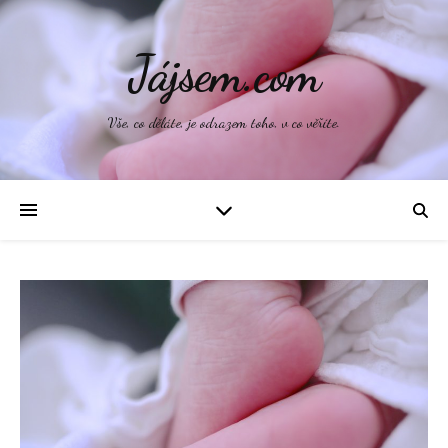
Jájsem.com
Vše, co děláte, je odrazem toho, v co věříte.