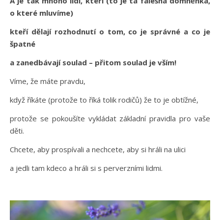
A je tak mnoho lidí, kteří (to je ta falešná domněnka,
o které mluvíme)
kteří dělají rozhodnutí o tom, co je správné a co je
špatné
a zanedbávají soulad – přitom soulad je vším!
Víme, že máte pravdu,
když říkáte (protože to říká tolik rodičů) že to je obtížné,
protože se pokoušíte vykládat základní pravidla pro vaše
děti.
Chcete, aby prospívali a nechcete, aby si hráli na ulici
a jedli tam kdeco a hráli si s perverzními lidmi.