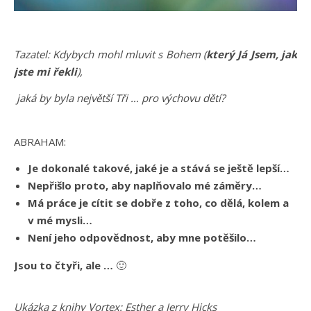
Tazatel: Kdybych mohl mluvit s Bohem (
který Já Jsem, jak
jste mi řekli
),
jaká by byla největší Tři … pro výchovu dětí?
ABRAHAM:
Je dokonalé takové, jaké je a stává se ještě lepší…
Nepřišlo proto, aby naplňovalo mé záměry…
Má práce je cítit se dobře z toho, co dělá, kolem a
v mé mysli…
Není jeho odpovědnost, aby mne potěšilo…
Jsou to čtyři, ale …
🙂
Ukázka z knihy Vortex: Esther a Jerry Hicks