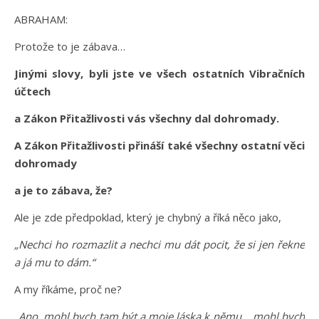
ABRAHAM:
Protože to je zábava…
Jinými slovy, byli jste ve všech ostatních Vibračních
účtech
a Zákon Přitažlivosti vás všechny dal dohromady.
A Zákon Přitažlivosti přináší také všechny ostatní věci
dohromady
a je to zábava, že?
Ale je zde předpoklad, který je chybný a říká něco jako,
„Nechci ho rozmazlit a nechci mu dát pocit, že si jen řekne
a já mu to dám.“
A my říkáme, proč ne?
„Ano, mohl bych tam být a moje láska k němu… mohl bych