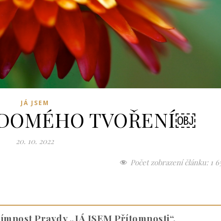
JÁ JSEM
ĚDOMÉHO TVOŘENÍ￼
20. 10. 2022
Počet zobrazení článku:
1 6
římnost Pravdy „JÁ JSEM Přítomnosti“,