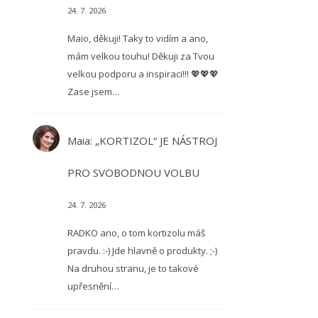
24. 7. 2026
Maio, děkuji! Taky to vidím a ano,
mám velkou touhu! Děkuji za Tvou
velkou podporu a inspiraci!!! 💖💖💖
Zase jsem…
Maia
:
„KORTIZOL“ JE NÁSTROJ
PRO SVOBODNOU VOLBU
24. 7. 2026
RADKO ano, o tom kortizolu máš
pravdu. :-) Jde hlavně o produkty. ;-)
Na druhou stranu, je to takové
upřesnění…