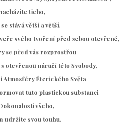
nacházíte ticho,
se stává větší a větší,
dveře svého tvoření před sebou otevřené,
ry se před vás rozprostřou
 s otevřenou náručí této Svobody,
i Atmosféry Éterického Světa
ormovat tuto plastickou substanci
Dokonalosti všeho,
m udržíte svou touhu.