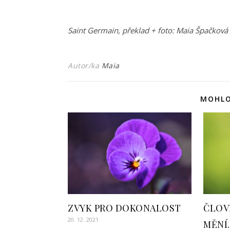
Saint Germain, překlad + foto: Maia Špačková
Autor/ka
Maia
MOHLO
ZVYK PRO DOKONALOST
ČLOV
20. 12. 2021
MĚN