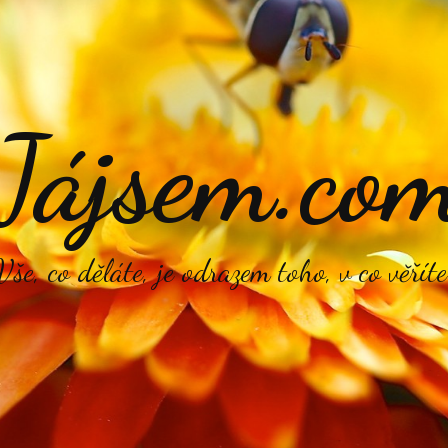
Jájsem.co
Vše, co děláte, je odrazem toho, v co věříte