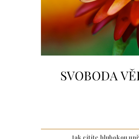
SVOBODA V
Jak cítíte hlubokou up