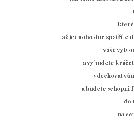
které 
až jednoho dne spatříte 
vaše výtvo
a vy budete kráčet
vdechovat vůn
a budete schopni f
do 
na če