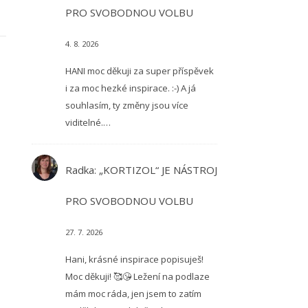
PRO SVOBODNOU VOLBU
4. 8. 2026
HANI moc děkuji za super příspěvek
i za moc hezké inspirace. :-) A já
souhlasím, ty změny jsou více
viditelné.…
Radka
:
„KORTIZOL“ JE NÁSTROJ
PRO SVOBODNOU VOLBU
27. 7. 2026
Hani, krásné inspirace popisuješ!
Moc děkuji! 🥰😘 Ležení na podlaze
mám moc ráda, jen jsem to zatím