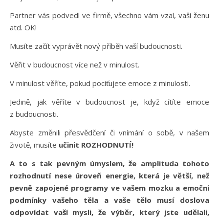
Partner vás podvedl ve firmě, všechno vám vzal, vaši ženu
atd. OK!
Musíte začít vyprávět nový příběh vaší budoucnosti.
Věřit v budoucnost více než v minulost.
V minulost věříte, pokud pociťujete emoce z minulosti.
Jedině, jak věříte v budoucnost je, když cítíte emoce
z budoucnosti.
Abyste změnili přesvědčení či vnímání o sobě, v našem
životě, musíte
učinit ROZHODNUTÍ!
A to s tak pevným úmyslem, že amplituda tohoto
rozhodnutí nese úroveň energie, která je větší, než
pevně zapojené programy ve vašem mozku a emoční
podmínky vašeho těla a vaše tělo musí doslova
odpovídat vaší mysli, že výběr, který jste udělali,