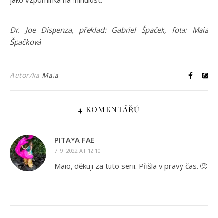
jako vzpomínka na minulost.
Dr. Joe Dispenza, překlad: Gabriel Špaček, fota: Maia
Špačková
Autor/ka
Maia
4 KOMENTÁŘŮ
PITAYA FAE
7. 9. 2022 AT 12:10
Maio, děkuji za tuto sérii. Přišla v pravý čas. 🙂