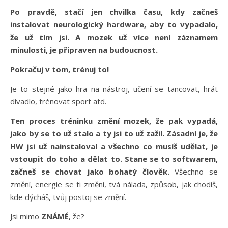
Po pravdě, stačí jen chvilka času, kdy začneš
instalovat neurologický hardware, aby to vypadalo,
že už tím jsi. A mozek už více není záznamem
minulosti, je připraven na budoucnost.
Pokračuj v tom, trénuj to!
Je to stejné jako hra na nástroj, učení se tancovat, hrát
divadlo, trénovat sport atd.
Ten proces tréninku změní mozek, že pak vypadá,
jako by se to už stalo a ty jsi to už zažil.
Zásadní je, že
HW jsi už nainstaloval a všechno co musíš udělat, je
vstoupit do toho a dělat to. Stane se to softwarem,
začneš se chovat jako bohatý člověk.
Všechno se
změní, energie se ti změní, tvá nálada, způsob, jak chodíš,
kde dýcháš, tvůj postoj se změní.
Jsi mimo
ZNÁMÉ
, že?