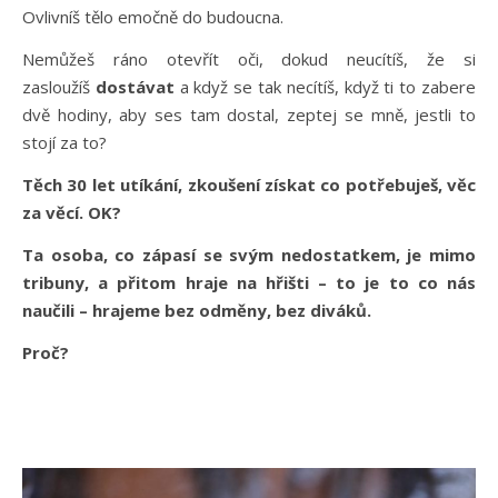
Ovlivníš tělo emočně do budoucna.
Nemůžeš ráno otevřít oči, dokud neucítíš, že si
zasloužíš
dostávat
a když se tak necítíš, když ti to zabere
dvě hodiny, aby ses tam dostal, zeptej se mně, jestli to
stojí za to?
Těch 30 let utíkání, zkoušení získat co potřebuješ, věc
za věcí. OK?
Ta osoba, co zápasí se svým nedostatkem, je mimo
tribuny, a přitom hraje na hřišti – to je to co nás
naučili – hrajeme bez odměny, bez diváků.
Proč?