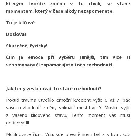
kterým tvoříte změnu v tu chvíli, se stane
momentem, který v čase nikdy nezapomenete.
To je klíčové.
Doslova!
Skutečně, fyzicky!
Čím je emoce při výběru silnější, tím více si
vzpomenete či zapamatujete toto rozhodnutí.
Jak tedy zeslabovat to staré rozhodnutí?
Pokud trauma utvořilo emoční kvocient výše 6 až 7, pak
vaše rozhodnutí změny vnímání musí být 9. Musíte vyjít
z vašeho klidového stavu. Tento moment vás musí
definovat!!!
Mohli byste říci – Vím, kde přesně jsem byl a s kým, kdy