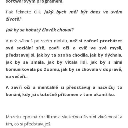
softwarovým programem.
Pak řeknete OK,
Jaký bych měl být dnes ve svém
životě?
Jak by se bohatý člověk choval?
A než sáhneš po svém mobilu,
než si začneš procházet
své sociální sítě, zavři oči a cvič ve své mysli,
představuj si, jak by ta osoba chodila, jak by dýchala,
jak by se smála, jak by vítala lidi, jak by s nimi
komunikovala po Zoomu, jak by se chovala v dopravě,
na večeři..
.
A zavři oči a mentálně si představuj a nacvičuj to
konání, kdy jsi skutečně přítomen v tom okamžiku.
Mozek nepozná rozdíl mezi skutečnou životní zkušeností a
tím, co si představuješ.