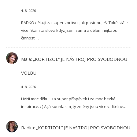
4. 8. 2026
RADKO děkuji za super zprávu, jak postupuješ. Také stále
více říkám ta slova když jsem sama a dělám nějkaou
činnost.…
Maia
:
„KORTIZOL“ JE NÁSTROJ PRO SVOBODNOU
VOLBU
4. 8. 2026
HANI moc děkuji za super příspěvek i za moc hezké
inspirace. :-) A já souhlasím, ty změny jsou více viditelné.…
Radka
:
„KORTIZOL“ JE NÁSTROJ PRO SVOBODNOU