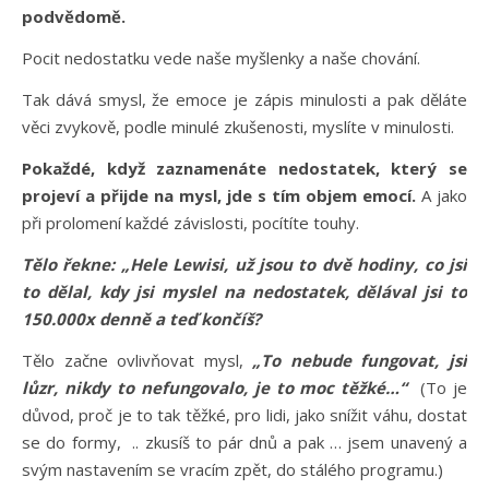
podvědomě.
Pocit nedostatku vede naše myšlenky a naše chování.
Tak dává smysl, že emoce je zápis minulosti a pak děláte
věci zvykově, podle minulé zkušenosti, myslíte v minulosti.
Pokaždé, když zaznamenáte nedostatek, který se
projeví a přijde na mysl, jde s tím objem emocí.
A jako
při prolomení každé závislosti, pocítíte touhy.
Tělo řekne: „Hele Lewisi, už jsou to dvě hodiny, co jsi
to dělal, kdy jsi myslel na nedostatek, dělával jsi to
150.000x denně a teď končíš?
Tělo začne ovlivňovat mysl,
„To nebude fungovat, jsi
lůzr, nikdy to nefungovalo, je to moc těžké…“
(To je
důvod, proč je to tak těžké, pro lidi, jako snížit váhu, dostat
se do formy, .. zkusíš to pár dnů a pak … jsem unavený a
svým nastavením se vracím zpět, do stálého programu.)