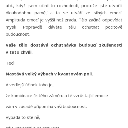
atd., když jsem učinil to rozhodnutí, protože jste utvořili
dlouhodobou paměť a ta se utváří ze silných emocí.
Amplituda emocí je vyšší než zrada. Tělo začíná odpovídat
mysli. Popravdě dáváte tělu ochutnat pocitově
budoucnost.
Vaše tělo dostává ochutnávku budoucí zkušenosti
v tuto chvíli.
Teď!
Nastává velký výbuch v kvantovém poli.
A vedlejší účinek toho je,
že kombinace čistého záměru a té vzrůstající emoce
vám v zásadě připomíná vaši budoucnost.
Vypadá to stejně,