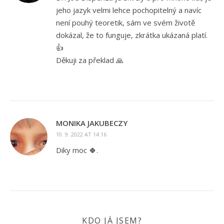
jeho jazyk velmi lehce pochopitelný a navíc
není pouhý teoretik, sám ve svém životě
dokázal, že to funguje, zkrátka ukázaná platí.
👍
Děkuji za překlad 🙏
MONIKA JAKUBECZY
10. 9. 2022 AT 14:16
Diky moc 🍀.
KDO JÁ JSEM?