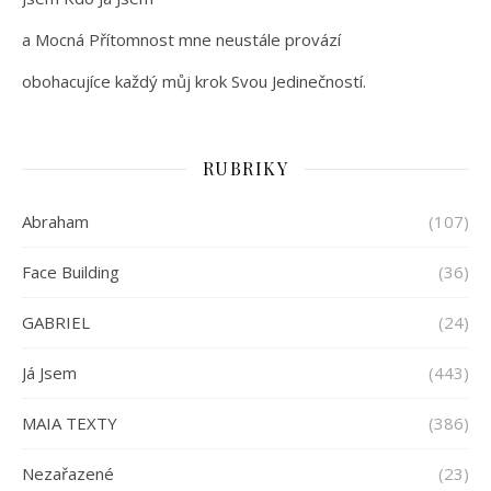
a Mocná Přítomnost mne neustále provází
obohacujíce každý můj krok Svou Jedinečností.
RUBRIKY
Abraham
(107)
Face Building
(36)
GABRIEL
(24)
Já Jsem
(443)
MAIA TEXTY
(386)
Nezařazené
(23)