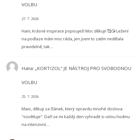
VOLBU
27. 7. 2026
Hani, krásné inspirace popisuješ! Moc děkuji! 🥰😘 Ležení
na podlaze mám moc ráda, jen jsem to zatím nedělala
pravidelně, tak…
Hana
:
„KORTIZOL“ JE NÁSTROJ PRO SVOBODNOU
VOLBU
25. 7. 2026
Maio, děkuji za článek, který opravdu mnohé doslova
"osvětluje". Daří se mi každý den vyhradit si celou hodinu
na intenzivní…