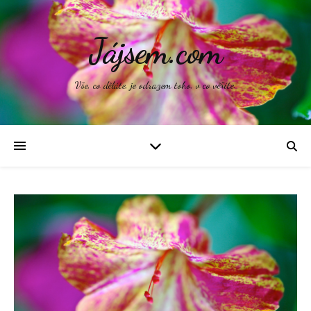
Jájsem.com
Vše, co děláte, je odrazem toho, v co věříte.