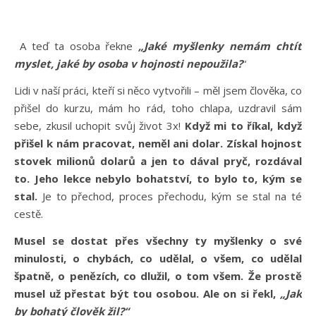
A teď ta osoba řekne
„Jaké myšlenky nemám chtít
myslet, jaké by osoba v hojnosti nepoužila?
“
Lidi v naší práci, kteří si něco vytvořili – měl jsem člověka, co
přišel do kurzu, mám ho rád, toho chlapa, uzdravil sám
sebe, zkusil uchopit svůj život 3x!
Když mi to říkal, když
přišel k nám pracovat, neměl ani dolar. Získal hojnost
stovek milionů dolarů a jen to dával pryč, rozdával
to. Jeho lekce nebylo bohatství, to bylo to, kým se
stal.
Je to přechod, proces přechodu, kým se stal na té
cestě.
Musel se dostat přes všechny ty myšlenky o své
minulosti, o chybách, co udělal, o všem, co udělal
špatně, o penězích, co dlužil, o tom všem. Že prostě
musel už přestat být tou osobou. Ale on si řekl,
„Jak
by bohatý člověk žil?“