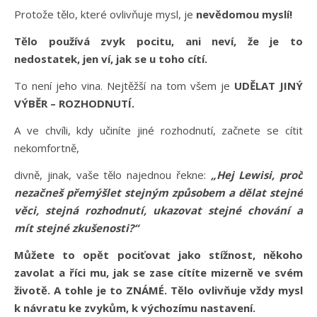
Protože tělo, které ovlivňuje mysl, je
nevědomou myslí!
Tělo používá zvyk pocitu, ani neví, že je to
nedostatek, jen ví, jak se u toho cítí.
To není jeho vina. Nejtěžší na tom všem je
UDĚLAT JINÝ
VÝBĚR – ROZHODNUTÍ.
A ve chvíli, kdy učiníte jiné rozhodnutí, začnete se cítit
nekomfortně,
divně, jinak, vaše tělo najednou řekne:
„Hej Lewisi, proč
nezačneš přemýšlet stejným způsobem a dělat stejné
věci, stejná rozhodnutí, ukazovat stejné chování a
mít stejné zkušenosti?“
Můžete to opět pociťovat jako stížnost, někoho
zavolat a říci mu, jak se zase cítíte mizerně ve svém
životě. A tohle je to ZNÁMÉ. Tělo ovlivňuje vždy mysl
k návratu ke zvykům, k výchozímu nastavení.