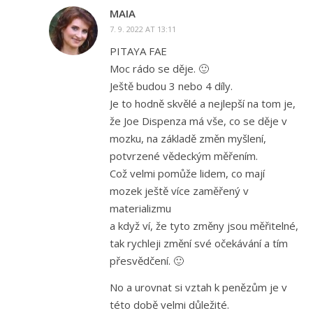
MAIA
7. 9. 2022 AT 13:11
PITAYA FAE
Moc rádo se děje. 🙂
Ještě budou 3 nebo 4 díly.
Je to hodně skvělé a nejlepší na tom je,
že Joe Dispenza má vše, co se děje v
mozku, na základě změn myšlení,
potvrzené vědeckým měřením.
Což velmi pomůže lidem, co mají
mozek ještě více zaměřený v
materializmu
a když ví, že tyto změny jsou měřitelné,
tak rychleji změní své očekávání a tím
přesvědčení. 🙂
No a urovnat si vztah k penězům je v
této době velmi důležité.