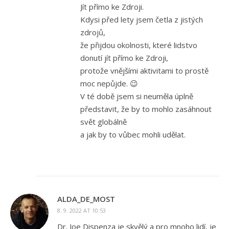
Jít přímo ke Zdroji.
Kdysi před lety jsem četla z jistých
zdrojů,
že přijdou okolnosti, které lidstvo
donutí jít přímo ke Zdroji,
protože vnějšími aktivitami to prostě
moc nepůjde. 😉
V té době jsem si neuměla úplně
představit, že by to mohlo zasáhnout
svět globálně
a jak by to vůbec mohli udělat.
ALDA_DE_MOST
8. 9. 2022 AT 10:53
Dr. Joe Dispenza je skvělý a pro mnoho lidí, je