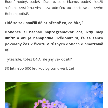
Budeš hodný, budeš dělat to, co ti říkáme, budeš sloužit
našemu systému víry – za odměnu po smrti se se svým
Bohem potkáš.
Lidé se tak naučili dělat přesně to, co říkají.
Dokonce si nechali naprogramovat čas, kdy mají
umřít a ani je nenapadne uvědomit si, že se tento
povolený čas k životu v různých dobách diametrálně
lišil.
Tytéž lidé, totéž DNA, ale jiný věk dožití?
30 let nebo 600 let, kdo by tomu věřil, že?