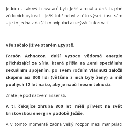
Jedním z takových avatarů byl i Ježíš a mnoho dalších, plně
vědomích bytostí – Ježíš totiž nebyl v této výseči času sám
– je to jedna z dalších manipulací a ukrývání informací.
Vše začalo již ve starém Egyptě.
Faraón Achnaton, další vysoce vědomá energie
přicházející ze Síria, která přišla na Zemi speciálním
sexuálním spojením, po svém ročním vládnutí založil
skupinu asi 300 lidí (většina z nich byly ženy) a měl
pouhých 12 let na to, aby je naučil nesmrtelnosti.
Znáte je pod názvem Essenští.
A ti, čekajíce zhruba 800 let, měli přivést na svět
kristovskou energii v podobě Ježíše.
A v tomto momentě začíná velký rozpor mezi manipulací