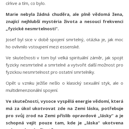
církve a tím, co bylo.
Marie nebyla žádná chuděra, ale plně vědomá žena,
znající nejhlubší mystéria života a nesoucí frekvenci
„fyzické nesmrtelnosti“.
Josef byl sice v době spojení smrtelný, otázka je, jak moc
ho ovlivnilo vstoupení mezi essenské.
Ve skutečnosti v tom byl velká spirituální záměr, jak spojit
fyzicky nesmrtelné a smrtelné a vytvořit další možnost pro
fyzickou nesmrtelnost pro ostatní smrtelníky.
Opět u vzniku Ježíše nešlo o klasický sexuální styk, ale o
multidimenzionální spojení.
Ve skutečnosti, vysoce vyspělá energie vědomí, která
má za úkol ukotvovat zde na Zemi lásku, potřebuje
pro svůj zrod na Zemi příslib opravdové „lásky“ a je
schopná vejít pouze tam, kde je „láska“ ukotvena