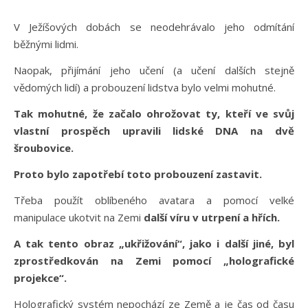
V Ježíšových dobách se neodehrávalo jeho odmítání
běžnými lidmi.
Naopak, přijímání jeho učení (a učení dalších stejně
vědomých lidí) a probouzení lidstva bylo velmi mohutné.
Tak mohutné, že začalo ohrožovat ty, kteří ve svůj
vlastní prospěch upravili lidské DNA na dvě
šroubovice.
Proto bylo zapotřebí toto probouzení zastavit.
Třeba použít oblíbeného avatara a pomocí velké
manipulace ukotvit na Zemi
další víru v utrpení a hřích.
A tak tento obraz „ukřižování“, jako i další jiné, byl
zprostředkován na Zemi pomocí „holografické
projekce“.
Holografický systém nepochází ze Země a je čas od času