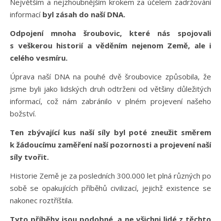
Největším a nejzhoubnějším krokem za účelem zadržování
informací
byl zásah do naší DNA.
Odpojení mnoha šroubovic, které nás spojovali
s veškerou historií a věděním nejenom Země, ale i
celého vesmíru.
Úprava naší DNA na pouhé dvě šroubovice způsobila, že
jsme byli jako lidských druh odtrženi od většiny důležitých
informací, což nám zabránilo v plném projevení našeho
božství.
Ten zbývající kus naší síly byl poté zneužit směrem
k žádoucímu zaměření naší pozornosti a projevení naší
síly tvořit.
Historie Země je za posledních 300.000 let plná různých po
sobě se opakujících příběhů civilizací, jejichž existence se
nakonec roztříštila.
Tyto příběhy jsou podobné, a ne všichni lidé z těchto