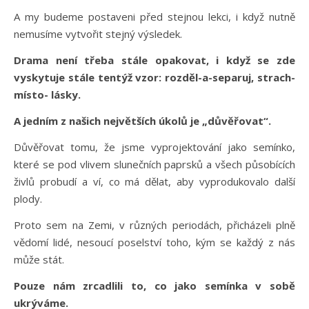
A my budeme postaveni před stejnou lekci, i když nutně
nemusíme vytvořit stejný výsledek.
Drama není třeba stále opakovat, i když se zde
vyskytuje stále tentýž vzor: rozděl-a-separuj, strach-
místo- lásky.
A jedním z našich největších úkolů je „důvěřovat“.
Důvěřovat tomu, že jsme vyprojektování jako semínko,
které se pod vlivem slunečních paprsků a všech působících
živlů probudí a ví, co má dělat, aby vyprodukovalo další
plody.
Proto sem na Zemi, v různých periodách, přicházeli plně
vědomí lidé, nesoucí poselství toho, kým se každý z nás
může stát.
Pouze nám zrcadlili to, co jako semínka v sobě
ukrýváme.