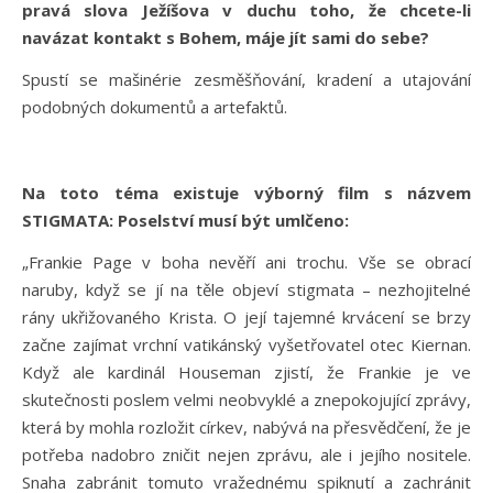
pravá slova Ježíšova v duchu toho, že chcete-li
navázat kontakt s Bohem, máje jít sami do sebe?
Spustí se mašinérie zesměšňování, kradení a utajování
podobných dokumentů a artefaktů.
Na toto téma existuje výborný film s názvem
STIGMATA: Poselství musí být umlčeno:
„Frankie Page v boha nevěří ani trochu. Vše se obrací
naruby, když se jí na těle objeví stigmata – nezhojitelné
rány ukřižovaného Krista. O její tajemné krvácení se brzy
začne zajímat vrchní vatikánský vyšetřovatel otec Kiernan.
Když ale kardinál Houseman zjistí, že Frankie je ve
skutečnosti poslem velmi neobvyklé a znepokojující zprávy,
která by mohla rozložit církev, nabývá na přesvědčení, že je
potřeba nadobro zničit nejen zprávu, ale i jejího nositele.
Snaha zabránit tomuto vražednému spiknutí a zachránit