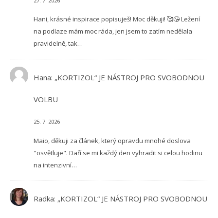
27. 7. 2026
Hani, krásné inspirace popisuješ! Moc děkuji! 🥰😘 Ležení
na podlaze mám moc ráda, jen jsem to zatím nedělala
pravidelně, tak…
Hana
:
„KORTIZOL“ JE NÁSTROJ PRO SVOBODNOU
VOLBU
25. 7. 2026
Maio, děkuji za článek, který opravdu mnohé doslova
"osvětluje". Daří se mi každý den vyhradit si celou hodinu
na intenzivní…
Radka
:
„KORTIZOL“ JE NÁSTROJ PRO SVOBODNOU