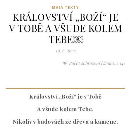
MAIA TEXTY
KRÁLOVSTVÍ „BOŽÍ“ JE
V TOBĚ A VŠUDE KOLEM
TEBE￼
19. 6. 2022
Počet zobrazení článku:
2 142
Království „Boží“ je v Tobě
A všude kolem Tebe.
Nikoliv v budovách ze dřeva a kamene.