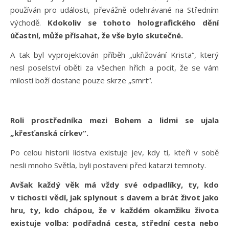
používán pro události, převážně odehrávané na Středním
východě.
Kdokoliv se tohoto holografického dění
účastní, může přísahat, že vše bylo skutečné.
A tak byl vyprojektován příběh „ukřižování Krista“, který
nesl poselství oběti za všechen hřích a pocit, že se vám
milosti boží dostane pouze skrze „smrt“.
Roli prostředníka mezi Bohem a lidmi se ujala
„křesťanská církev“.
Po celou historii lidstva existuje jev, kdy ti, kteří v sobě
nesli mnoho Světla, byli postaveni před katarzi temnoty.
Avšak každý věk má vždy své odpadlíky, ty, kdo
v tichosti vědí, jak splynout s davem a brát život jako
hru, ty, kdo chápou, že v každém okamžiku života
existuje volba: podřadná cesta, střední cesta nebo