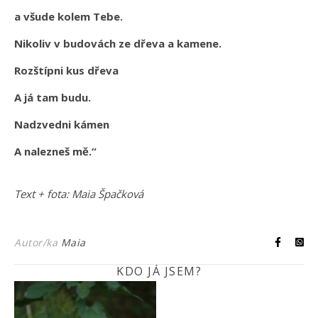
a všude kolem Tebe.
Nikoliv v budovách ze dřeva a kamene.
Rozštípni kus dřeva
A já tam budu.
Nadzvedni kámen
A nalezneš mě.“
Text + fota: Maia Špačková
Autor/ka
Maia
KDO JÁ JSEM?