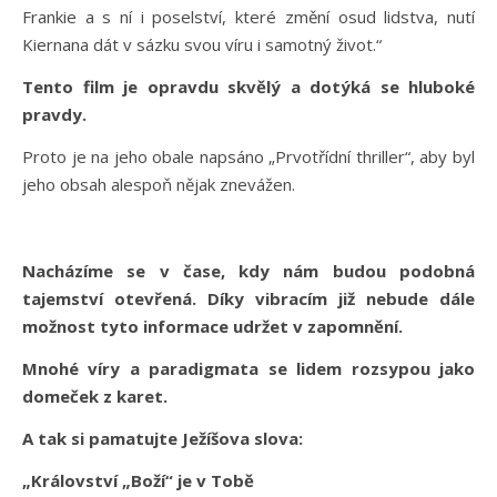
Frankie a s ní i poselství, které změní osud lidstva, nutí
Kiernana dát v sázku svou víru i samotný život.“
Tento film je opravdu skvělý a dotýká se hluboké
pravdy.
Proto je na jeho obale napsáno „Prvotřídní thriller“, aby byl
jeho obsah alespoň nějak znevážen.
Nacházíme se v čase, kdy nám budou podobná
tajemství otevřená. Díky vibracím již nebude dále
možnost tyto informace udržet v zapomnění.
Mnohé víry a paradigmata se lidem rozsypou jako
domeček z karet.
A tak si pamatujte Ježíšova slova:
„Království „Boží“ je v Tobě