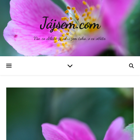
Jájsem.com
Vše, co děláte, je odrazem toho, v co věříte.