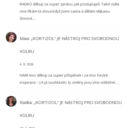
RADKO děkuji za super zprávu, jak postupuješ. Také stále
více říkám ta slova když jsem sama a dělám nějkaou
činnost.…
Maia
:
„KORTIZOL“ JE NÁSTROJ PRO SVOBODNOU
VOLBU
4. 8. 2026
HANI moc děkuji za super příspěvek i za moc hezké
inspirace. :-) A já souhlasím, ty změny jsou více viditelné.…
Radka
:
„KORTIZOL“ JE NÁSTROJ PRO SVOBODNOU
VOLBU