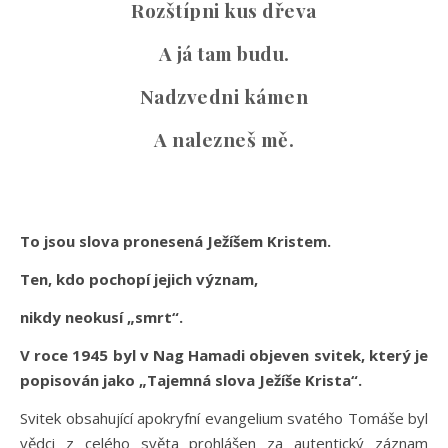
Rozštípni kus dřeva
A já tam budu.
Nadzvedni kámen
A nalezneš mě.
To jsou slova pronesená Ježíšem Kristem.
Ten, kdo pochopí jejich význam,
nikdy neokusí „smrt“.
V roce 1945 byl v Nag Hamadi objeven svitek, který je
popisován jako „Tajemná slova Ježíše Krista“.
Svitek obsahující apokryfní evangelium svatého Tomáše byl
vědci z celého světa prohlášen za autentický záznam