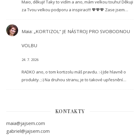
Maio, děkuji! Taky to vidím a ano, mám velkou touhu! Děkuji
za Tvou velkou podporu a inspiraci!!! 💖💖💖 Zase jsem…
Maia
:
„KORTIZOL“ JE NÁSTROJ PRO SVOBODNOU
VOLBU
24. 7. 2026
RADKO ano, o tom kortizolu máš pravdu. :-) Jde hlavně o
produkty. ;-) Na druhou stranu, je to takové upřesnění…
KONTAKTY
maia@jajsem.com
gabriel@jajsem.com