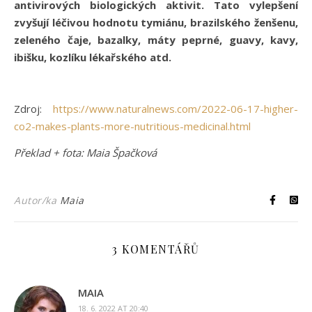
antivirových biologických aktivit. Tato vylepšení
zvyšují léčivou hodnotu tymiánu, brazilského ženšenu,
zeleného čaje, bazalky, máty peprné, guavy, kavy,
ibišku, kozlíku lékařského atd.
Zdroj:
https://www.naturalnews.com/2022-06-17-higher-
co2-makes-plants-more-nutritious-medicinal.html
Překlad + fota: Maia Špačková
Autor/ka
Maia
3 KOMENTÁŘŮ
MAIA
18. 6. 2022 AT 20:40