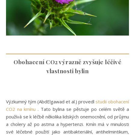
Obohacení CO2 výrazně zvyšuje léčivé
vlastnosti bylin
Výzkumný tým (AbdElgawad et al.) provedl
studii obohacení
CO2 na kmínu
. Tato bylina se pěstuje po celém světě a
používá se k léčbě několika lidských onemocnění, od průjmu
a cholery až po astma a hypertenzi. Kmín má v minulosti
své léčebné použití jako antibakteriální, antihelmintikum,