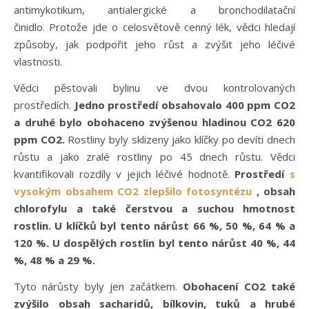
antimykotikum, antialergické a bronchodilatační
činidlo. Protože jde o celosvětově cenný lék, vědci hledají
způsoby, jak podpořit jeho růst a zvýšit jeho léčivé
vlastnosti.
Vědci pěstovali bylinu ve dvou kontrolovaných
prostředích.
Jedno prostředí obsahovalo 400 ppm CO2
a druhé bylo obohaceno zvýšenou hladinou CO2 620
ppm CO2.
Rostliny byly sklizeny jako klíčky po devíti dnech
růstu a jako zralé rostliny po 45 dnech růstu. Vědci
kvantifikovali rozdíly v jejich léčivé hodnotě.
Prostředí
s
vysokým obsahem CO2 zlepšilo fotosyntézu
, obsah
chlorofylu a také čerstvou a suchou hmotnost
rostlin. U klíčků byl tento nárůst 66 %, 50 %, 64 % a
120 %. U dospělých rostlin byl tento nárůst 40 %, 44
%, 48 % a 29 %.
Tyto nárůsty byly jen začátkem.
Obohacení CO2 také
zvýšilo obsah sacharidů, bílkovin, tuků a hrubé