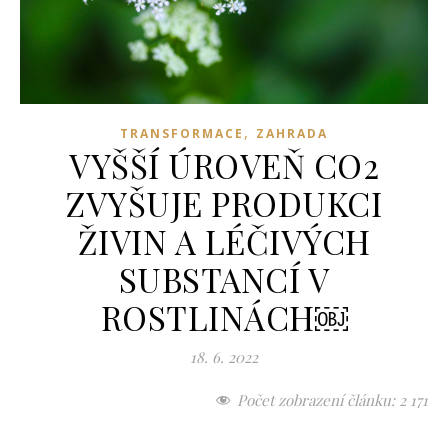
,
TRANSFORMACE
ZAHRADA
VYŠŠÍ ÚROVEŇ CO2
ZVYŠUJE PRODUKCI
ŽIVIN A LÉČIVÝCH
SUBSTANCÍ V
ROSTLINÁCH￼
18. 6. 2022
Počet zobrazení článku:
2 171