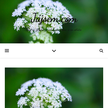
Jájsem.com
Vše, co děláte, je odrazem toho, v co věříte.