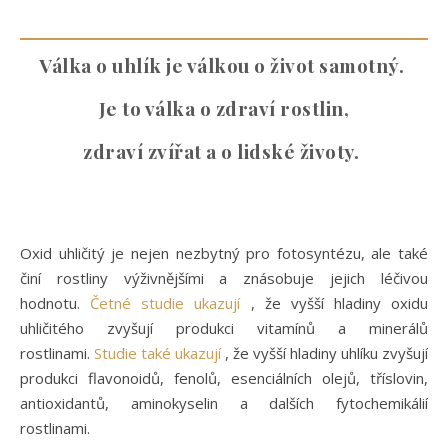
Válka o uhlík je válkou o život samotný.
Je to válka o zdraví rostlin,
zdraví zvířat a o lidské životy.
Oxid uhličitý je nejen nezbytný pro fotosyntézu, ale také
činí rostliny výživnějšími a znásobuje jejich léčivou
hodnotu.
Četné studie ukazují
, že vyšší hladiny oxidu
uhličitého zvyšují produkci vitamínů a minerálů
rostlinami.
Studie také ukazují
, že vyšší hladiny uhlíku zvyšují
produkci flavonoidů, fenolů, esenciálních olejů, tříslovin,
antioxidantů, aminokyselin a dalších fytochemikálií
rostlinami.