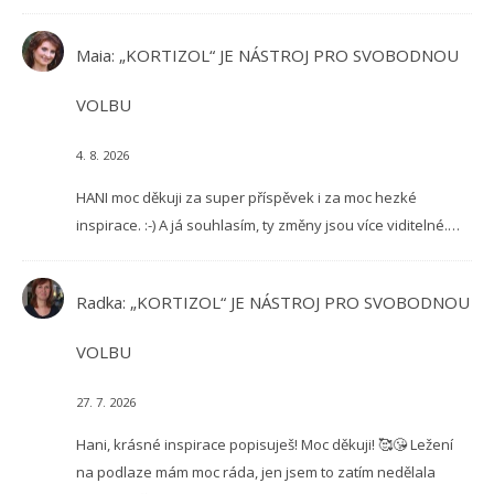
Maia
:
„KORTIZOL“ JE NÁSTROJ PRO SVOBODNOU
VOLBU
4. 8. 2026
HANI moc děkuji za super příspěvek i za moc hezké
inspirace. :-) A já souhlasím, ty změny jsou více viditelné.…
Radka
:
„KORTIZOL“ JE NÁSTROJ PRO SVOBODNOU
VOLBU
27. 7. 2026
Hani, krásné inspirace popisuješ! Moc děkuji! 🥰😘 Ležení
na podlaze mám moc ráda, jen jsem to zatím nedělala