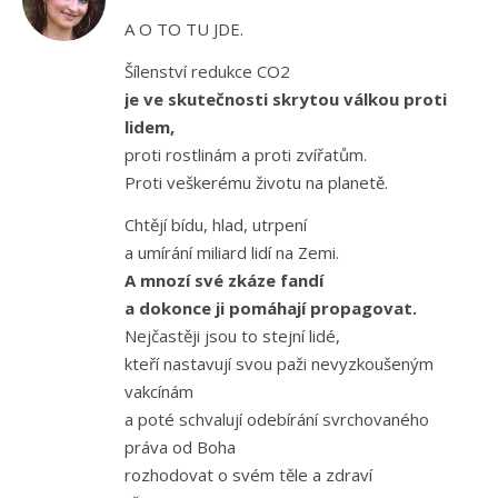
A O TO TU JDE.
Šílenství redukce CO2
je ve skutečnosti skrytou válkou proti
lidem,
proti rostlinám a proti zvířatům.
Proti veškerému životu na planetě.
Chtějí bídu, hlad, utrpení
a umírání miliard lidí na Zemi.
A mnozí své zkáze fandí
a dokonce ji pomáhají propagovat.
Nejčastěji jsou to stejní lidé,
kteří nastavují svou paži nevyzkoušeným
vakcínám
a poté schvalují odebírání svrchovaného
práva od Boha
rozhodovat o svém těle a zdraví