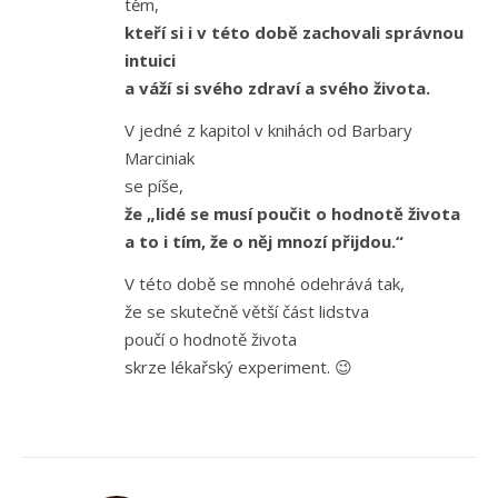
těm,
kteří si i v této době zachovali správnou
intuici
a váží si svého zdraví a svého života.
V jedné z kapitol v knihách od Barbary
Marciniak
se píše,
že „lidé se musí poučit o hodnotě života
a to i tím, že o něj mnozí přijdou.“
V této době se mnohé odehrává tak,
že se skutečně větší část lidstva
poučí o hodnotě života
skrze lékařský experiment. 😉