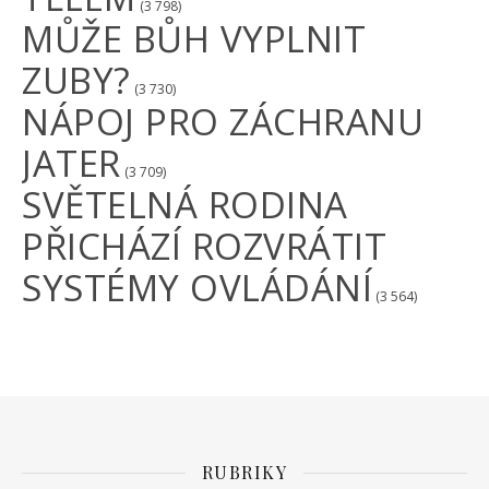
(3 798)
MŮŽE BŮH VYPLNIT
ZUBY?
(3 730)
NÁPOJ PRO ZÁCHRANU
JATER
(3 709)
SVĚTELNÁ RODINA
PŘICHÁZÍ ROZVRÁTIT
SYSTÉMY OVLÁDÁNÍ
(3 564)
RUBRIKY