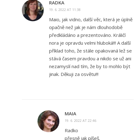
RADKA
19. 6. 2022 AT 11:38
Maio, jak vidno, další věc, která je úplně
opačně než jak je nám dlouhodobě
předkládáno a prezentováno. Králičí
nora je opravdu velmi hluboká!!! A další
příklad toho, že stále opakovaná lež se
stává časem pravdou a nikdo se už ani
nezamyslí nad tím, že by to mohlo být
jinak. Děkuji za osvětu!!!
MAIA
19. 6. 2022 AT 22:46
Radko
přesně jak píšeš.