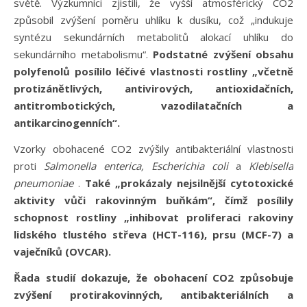
světě. Výzkumníci zjistili, že vyšší atmosférický CO2
způsobil zvýšení poměru uhlíku k dusíku, což „indukuje
syntézu sekundárních metabolitů alokací uhlíku do
sekundárního metabolismu“.
Podstatné zvýšení obsahu
polyfenolů posílilo léčivé vlastnosti rostliny „včetně
protizánětlivých, antivirových, antioxidačních,
antitrombotických, vazodilatačních a
antikarcinogenních“.
Vzorky obohacené CO2 zvýšily antibakteriální vlastnosti
proti
Salmonella enterica, Escherichia coli
a
Klebisella
pneumoniae
.
Také „prokázaly nejsilnější cytotoxické
aktivity vůči rakovinným buňkám“, čímž posílily
schopnost rostliny „inhibovat proliferaci rakoviny
lidského tlustého střeva (HCT-116), prsu (MCF-7) a
vaječníků (OVCAR).
Řada studií dokazuje, že obohacení CO2 způsobuje
zvýšení protirakovinných, antibakteriálních a