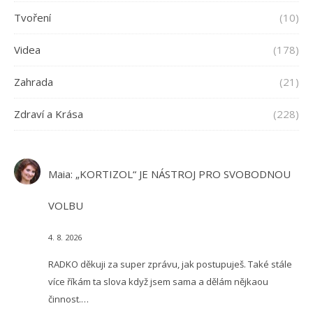
Tvoření
(10)
Videa
(178)
Zahrada
(21)
Zdraví a Krása
(228)
Maia
:
„KORTIZOL“ JE NÁSTROJ PRO SVOBODNOU
VOLBU
4. 8. 2026
RADKO děkuji za super zprávu, jak postupuješ. Také stále
více říkám ta slova když jsem sama a dělám nějkaou
činnost.…