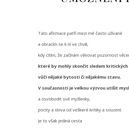
Tato afirmace patří mezi mé často užívané
a obracím se k ní ve chvíli,
kdy cítím, že začínám věnovat pozornost věc
které by mohly skončit sledem kritickýc
vůči nějaké bytosti či nějakému stavu.
V současnosti je velkou výzvou utišit mys
a osvobodit své myšlenky,
pocity a slova od veškeré kritiky a souzení.
Je to však jediná cesta