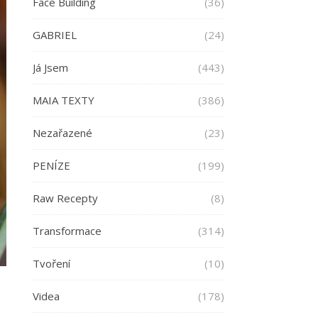
Face Building
(36)
GABRIEL
(24)
Já Jsem
(443)
MAIA TEXTY
(386)
Nezařazené
(23)
PENÍZE
(199)
Raw Recepty
(8)
Transformace
(314)
Tvoření
(10)
Videa
(178)