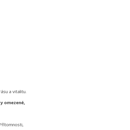
su a vitalitu.
íry omezené,
Přítomnosti,