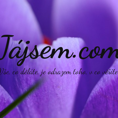
Jájsem.co
Vše, co děláte, je odrazem toho, v co věříte