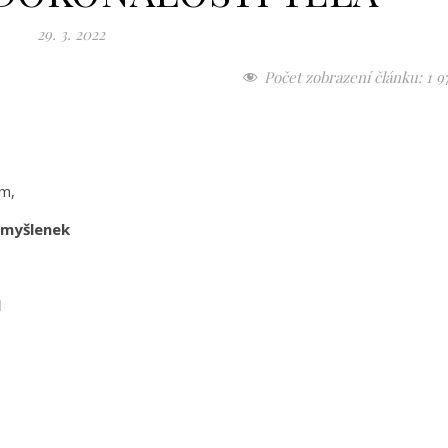
29. 3. 2022
Počet zobrazení článku:
1 9
em,
h myšlenek
l