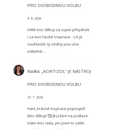
PRO SVOBODNOU VOLBU
4. 8. 2026
HANI moc děkuji za super příspěvek
i za moc hezké inspirace. :-) A já
souhlasím, ty změny jsou více
viditelné.…
Radka
:
„KORTIZOL“ JE NÁSTROJ
PRO SVOBODNOU VOLBU
27. 7. 2026
Hani, krásné inspirace popisuješ!
Moc děkuji! 🥰😘 Ležení na podlaze
mám moc ráda, jen jsem to zatím