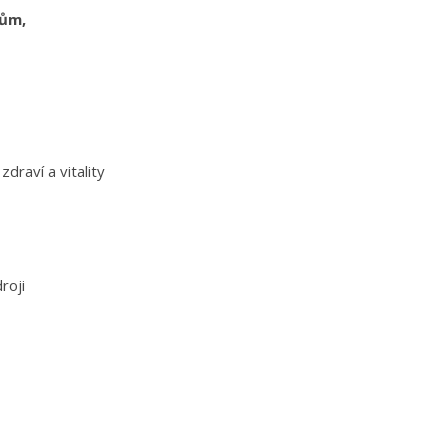
tům,
draví a vitality
roji