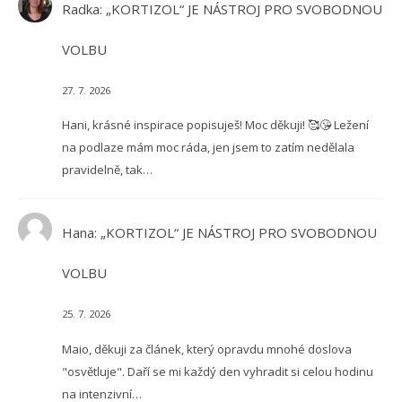
Radka
:
„KORTIZOL“ JE NÁSTROJ PRO SVOBODNOU
VOLBU
27. 7. 2026
Hani, krásné inspirace popisuješ! Moc děkuji! 🥰😘 Ležení
na podlaze mám moc ráda, jen jsem to zatím nedělala
pravidelně, tak…
Hana
:
„KORTIZOL“ JE NÁSTROJ PRO SVOBODNOU
VOLBU
25. 7. 2026
Maio, děkuji za článek, který opravdu mnohé doslova
"osvětluje". Daří se mi každý den vyhradit si celou hodinu
na intenzivní…