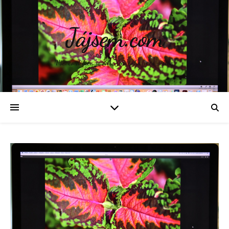
Jájsem.com
Vše, co děláte, je odrazem toho, v co věříte.