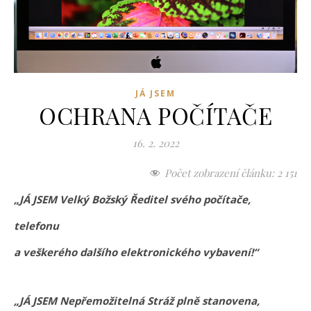
JÁ JSEM
OCHRANA POČÍTAČE
16. 2. 2022
Počet zobrazení článku:
2 151
„JÁ JSEM Velký Božský Ředitel svého počítače,
telefonu
a veškerého dalšího elektronického vybavení!“
„JÁ JSEM Nepřemožitelná Stráž plně stanovena,