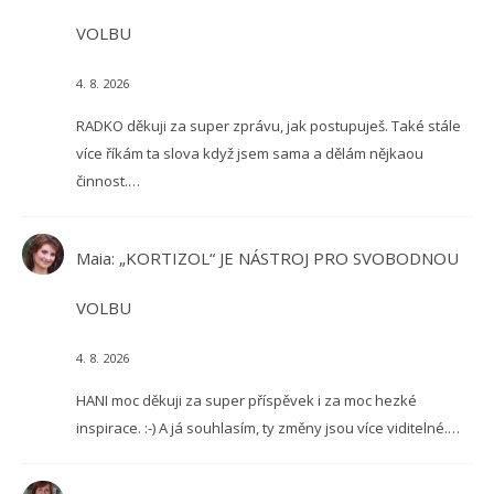
VOLBU
4. 8. 2026
RADKO děkuji za super zprávu, jak postupuješ. Také stále
více říkám ta slova když jsem sama a dělám nějkaou
činnost.…
Maia
:
„KORTIZOL“ JE NÁSTROJ PRO SVOBODNOU
VOLBU
4. 8. 2026
HANI moc děkuji za super příspěvek i za moc hezké
inspirace. :-) A já souhlasím, ty změny jsou více viditelné.…