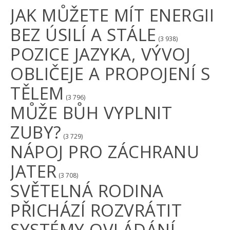
JAK MŮŽETE MÍT ENERGII
BEZ ÚSILÍ A STÁLE
(3 938)
POZICE JAZYKA, VÝVOJ
OBLIČEJE A PROPOJENÍ S
TĚLEM
(3 796)
MŮŽE BŮH VYPLNIT
ZUBY?
(3 729)
NÁPOJ PRO ZÁCHRANU
JATER
(3 708)
SVĚTELNÁ RODINA
PŘICHÁZÍ ROZVRÁTIT
SYSTÉMY OVLÁDÁNÍ