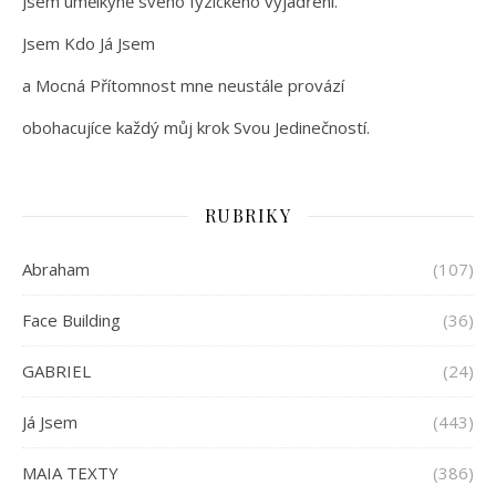
Jsem umělkyně svého fyzického vyjádření.
Jsem Kdo Já Jsem
a Mocná Přítomnost mne neustále provází
obohacujíce každý můj krok Svou Jedinečností.
RUBRIKY
Abraham
(107)
Face Building
(36)
GABRIEL
(24)
Já Jsem
(443)
MAIA TEXTY
(386)