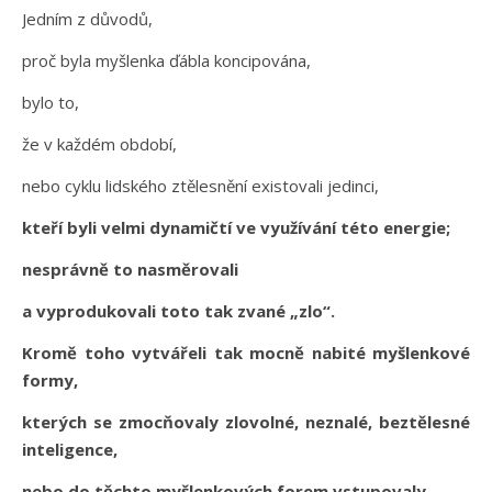
Jedním z důvodů,
proč byla myšlenka ďábla koncipována,
bylo to,
že v každém období,
nebo cyklu lidského ztělesnění existovali jedinci,
kteří byli velmi dynamičtí ve využívání této energie;
nesprávně to nasměrovali
a vyprodukovali toto tak zvané „zlo“.
Kromě toho vytvářeli tak mocně nabité myšlenkové
formy,
kterých se zmocňovaly zlovolné, neznalé, beztělesné
inteligence,
nebo do těchto myšlenkových forem vstupovaly.