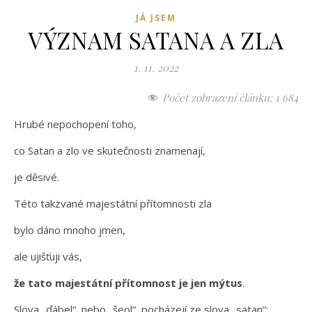
JÁ JSEM
VÝZNAM SATANA A ZLA
1. 11. 2022
Počet zobrazení článku:
1 684
Hrubé nepochopení toho,
co Satan a zlo ve skutečnosti znamenají,
je děsivé.
Této takzvané majestátní přítomnosti zla
bylo dáno mnoho jmen,
ale ujišťuji vás,
že tato majestátní přítomnost je jen mýtus
.
Slova „ďábel“, nebo „šeol“, pocházejí ze slova „satan“;