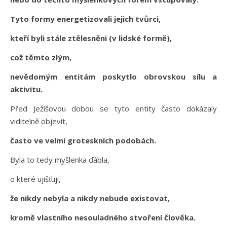
Tyto formy energetizovali jejich tvůrci,
kteří byli stále ztělesněni (v lidské formě),
což těmto zlým,
nevědomým entitám poskytlo obrovskou sílu a
aktivitu.
Před Ježíšovou dobou se tyto entity často dokázaly
viditelně objevit,
často ve velmi groteskních podobách.
Byla to tedy myšlenka ďábla,
o které ujišťuji,
že nikdy nebyla a nikdy nebude existovat,
kromě vlastního nesouladného stvoření člověka.