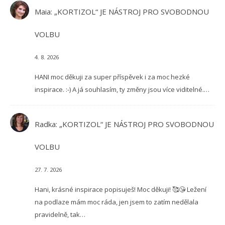
Maia
:
„KORTIZOL“ JE NÁSTROJ PRO SVOBODNOU
VOLBU
4. 8. 2026
HANI moc děkuji za super příspěvek i za moc hezké
inspirace. :-) A já souhlasím, ty změny jsou více viditelné.…
Radka
:
„KORTIZOL“ JE NÁSTROJ PRO SVOBODNOU
VOLBU
27. 7. 2026
Hani, krásné inspirace popisuješ! Moc děkuji! 🥰😘 Ležení
na podlaze mám moc ráda, jen jsem to zatím nedělala
pravidelně, tak…