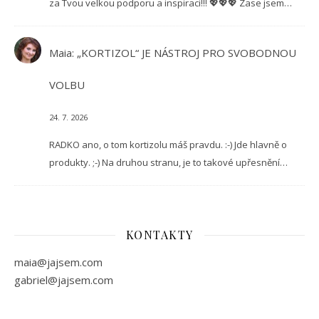
za Tvou velkou podporu a inspiraci!!! 💖💖💖 Zase jsem…
Maia
:
„KORTIZOL“ JE NÁSTROJ PRO SVOBODNOU
VOLBU
24. 7. 2026
RADKO ano, o tom kortizolu máš pravdu. :-) Jde hlavně o
produkty. ;-) Na druhou stranu, je to takové upřesnění…
KONTAKTY
maia@jajsem.com
gabriel@jajsem.com