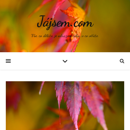
Jájsem.com
Vše, co děláte, je odrazem toho, v co věříte.