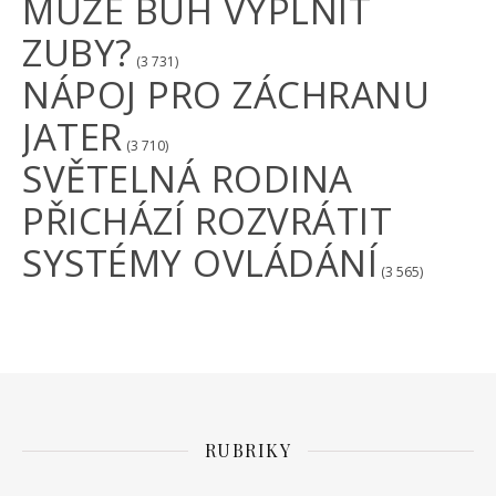
MŮŽE BŮH VYPLNIT
ZUBY?
(3 731)
NÁPOJ PRO ZÁCHRANU
JATER
(3 710)
SVĚTELNÁ RODINA
PŘICHÁZÍ ROZVRÁTIT
SYSTÉMY OVLÁDÁNÍ
(3 565)
RUBRIKY