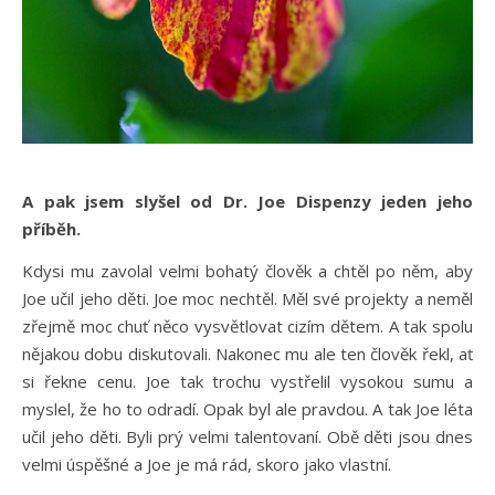
A pak jsem slyšel od Dr. Joe Dispenzy jeden jeho
příběh.
Kdysi mu zavolal velmi bohatý člověk a chtěl po něm, aby
Joe učil jeho děti. Joe moc nechtěl. Měl své projekty a neměl
zřejmě moc chuť něco vysvětlovat cizím dětem. A tak spolu
nějakou dobu diskutovali. Nakonec mu ale ten člověk řekl, ať
si řekne cenu. Joe tak trochu vystřelil vysokou sumu a
myslel, že ho to odradí. Opak byl ale pravdou. A tak Joe léta
učil jeho děti. Byli prý velmi talentovaní. Obě děti jsou dnes
velmi úspěšné a Joe je má rád, skoro jako vlastní.