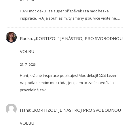
HANI moc děkuji za super příspěvek i za moc hezké
inspirace. :-) A já souhlasím, ty změny jsou více viditelné.…
Radka
:
„KORTIZOL“ JE NÁSTROJ PRO SVOBODNOU
VOLBU
27. 7. 2026
Hani, krásné inspirace popisuješ! Moc děkuji! 🥰😘 Ležení
na podlaze mám moc ráda, jen jsem to zatím nedělala
pravidelně, tak…
Hana
:
„KORTIZOL“ JE NÁSTROJ PRO SVOBODNOU
VOLBU