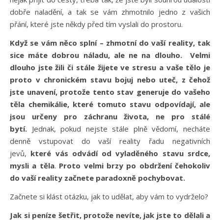
dobře naladění, a tak se vám zhmotnilo jedno z vašich
přání, které jste někdy před tím vyslali do prostoru.
Když se vám něco splní – zhmotní do vaší reality, tak
sice máte dobrou náladu, ale ne na dlouho.
Velmi
dlouho jste žili či stále žijete ve stresu a vaše tělo je
proto v chronickém stavu bojuj nebo uteč, z čehož
jste unavení, protože tento stav generuje do vašeho
těla chemikálie, které tomuto stavu odpovídají, ale
jsou určeny pro záchranu života, ne pro stálé
bytí.
Jednak, pokud nejste stále plně vědomí, necháte
denně vstupovat do vaší reality řadu negativních
jevů,
které vás odvádí od vyladěného stavu srdce,
mysli a těla
.
Proto velmi brzy po obdržení čehokoliv
do vaší reality začnete paradoxně pochybovat.
Začnete si klást otázku, jak to udělat, aby vám to vydrželo?
Jak si peníze šetřit, protože nevíte, jak jste to dělali a