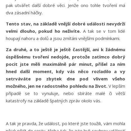
pak utvářet další dobré věci. Jenže ono tohle tvoření má
dva zásadní háčky.
Tento stav, na základě vnější dobré události nevydrží
velmi dlouho, pokud ho neživíte.
A tak se v tom lidé
houpají nahoru a dolů a jsou zmítáni vnějšími podmínkami.
Za druhé, a to ještě je ještě častější, ani k žádnému
úspěšnému tvoření nedojde, protože zatímco dobrý
pocit jste měli maximálně pár minut, přišel za ním
hned další moment, kdy vás něco rozladilo a vy
setrváváte po zbytek dne pod vlivem všeho
možného, jen ne radostného pohledu na život.
V lepším
případě se to vynuluje, nebo sbíráte malé či větší
katastrofy na základě špatných zpráv okolo vás.
A tak je pravda, že událost, po které jste toužili, vám mohla
nějak přijít do cesty, třeba tak, že jste byli souhrou událostí