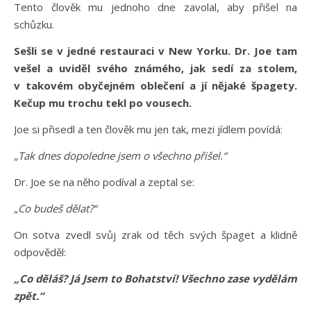
Tento člověk mu jednoho dne zavolal, aby přišel na
schůzku.
Sešli se v jedné restauraci v New Yorku. Dr. Joe tam
vešel a uviděl svého známého, jak sedí za stolem,
v takovém obyčejném oblečení a jí nějaké špagety.
Kečup mu trochu tekl po vousech.
Joe si přisedl a ten člověk mu jen tak, mezi jídlem povídá:
„Tak dnes dopoledne jsem o všechno přišel.“
Dr. Joe se na něho podíval a zeptal se:
„Co budeš dělat?“
On sotva zvedl svůj zrak od těch svých špaget a klidně
odpověděl:
„Co děláš? Já Jsem to Bohatství! Všechno zase vydělám
zpět.“