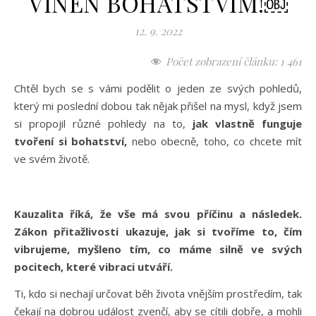
VINEN BOHATSTVÍM!￼
12. 9. 2022
Počet zobrazení článku:
1 461
Chtěl bych se s vámi podělit o jeden ze svých pohledů,
který mi poslední dobou tak nějak přišel na mysl, když jsem
si propojil různé pohledy na to,
jak vlastně funguje
tvoření si bohatství,
nebo obecně, toho, co chcete mít
ve svém životě.
Kauzalita říká, že vše má svou příčinu a následek.
Zákon přitažlivosti ukazuje, jak si tvoříme to, čím
vibrujeme, myšleno tím, co máme silně ve svých
pocitech, které vibraci utváří.
Ti, kdo si nechají určovat běh života vnějším prostředím, tak
čekají na dobrou událost zvenčí, aby se cítili dobře, a mohli