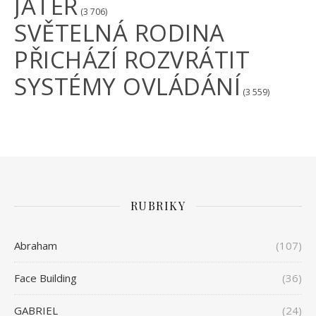
JATER
(3 706)
SVĚTELNÁ RODINA
PŘICHÁZÍ ROZVRÁTIT
SYSTÉMY OVLÁDÁNÍ
(3 559)
RUBRIKY
Abraham
(107)
Face Building
(36)
GABRIEL
(24)