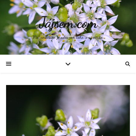
Jájsem.com
Vše, co děláte, je odrazem toho, v co věříte.