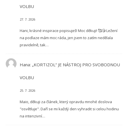
VOLBU
27. 7. 2026
Hani, krásné inspirace popisuješ! Moc děkuji! 🥰😘 Ležení
na podlaze mám moc ráda, jen jsem to zatím nedělala
pravidelně, tak…
Hana
:
„KORTIZOL“ JE NÁSTROJ PRO SVOBODNOU
VOLBU
25. 7. 2026
Maio, děkuji za článek, který opravdu mnohé doslova
"osvětluje". Daří se mi každý den vyhradit si celou hodinu
na intenzivní…