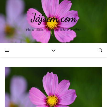
Jájsem.com
Vše, co děláte, je odrazem toho, v co věříte.