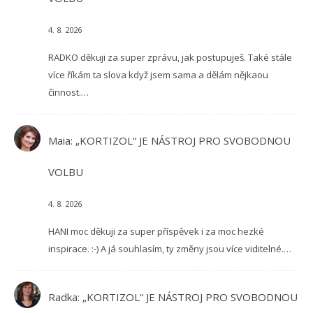
4. 8. 2026
RADKO děkuji za super zprávu, jak postupuješ. Také stále
více říkám ta slova když jsem sama a dělám nějkaou
činnost.…
Maia
:
„KORTIZOL“ JE NÁSTROJ PRO SVOBODNOU
VOLBU
4. 8. 2026
HANI moc děkuji za super příspěvek i za moc hezké
inspirace. :-) A já souhlasím, ty změny jsou více viditelné.…
Radka
:
„KORTIZOL“ JE NÁSTROJ PRO SVOBODNOU