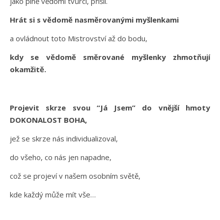
jako plně vědomí tvůrci, přišli.
Hrát si s vědomě nasměrovanými myšlenkami
a ovládnout toto Mistrovství až do bodu,
kdy se vědomě směrované myšlenky zhmotňují
okamžitě.
Projevit skrze svou “Já Jsem” do vnější hmoty
DOKONALOST BOHA,
jež se skrze nás individualizoval,
do všeho, co nás jen napadne,
což se projeví v našem osobním světě,
kde každý může mít vše…