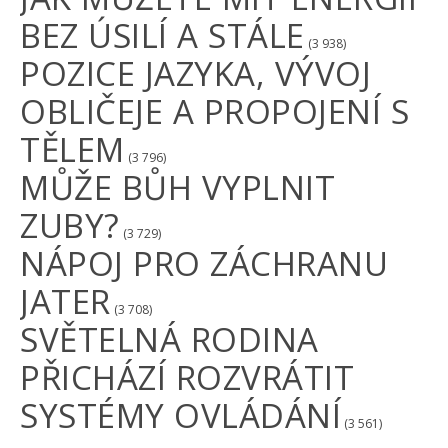
BEZ ÚSILÍ A STÁLE
(3 938)
POZICE JAZYKA, VÝVOJ
OBLIČEJE A PROPOJENÍ S
TĚLEM
(3 796)
MŮŽE BŮH VYPLNIT
ZUBY?
(3 729)
NÁPOJ PRO ZÁCHRANU
JATER
(3 708)
SVĚTELNÁ RODINA
PŘICHÁZÍ ROZVRÁTIT
SYSTÉMY OVLÁDÁNÍ
(3 561)