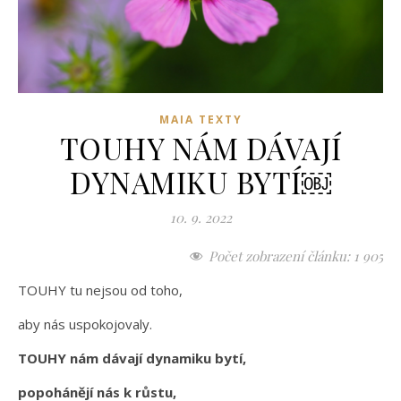
MAIA TEXTY
TOUHY NÁM DÁVAJÍ
DYNAMIKU BYTÍ￼
10. 9. 2022
Počet zobrazení článku:
1 905
TOUHY tu nejsou od toho,
aby nás uspokojovaly.
TOUHY nám dávají dynamiku bytí,
popohánějí nás k růstu,