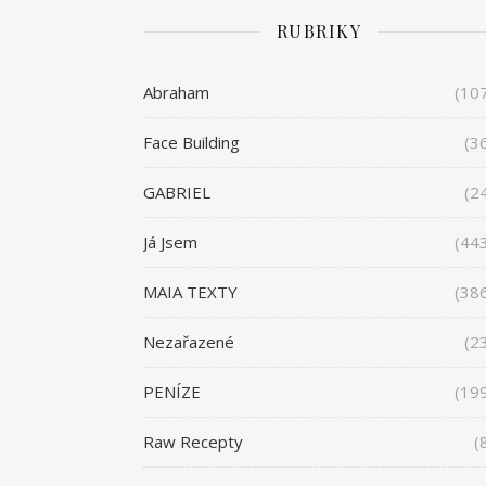
RUBRIKY
Abraham
(10
Face Building
(3
GABRIEL
(2
Já Jsem
(44
MAIA TEXTY
(38
Nezařazené
(2
PENÍZE
(19
Raw Recepty
(