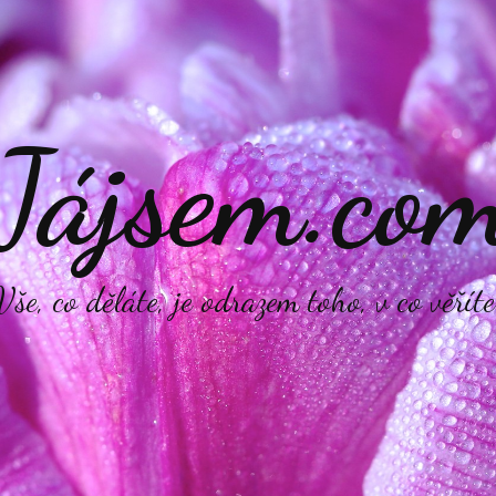
Jájsem.co
Vše, co děláte, je odrazem toho, v co věříte