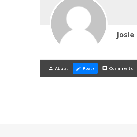
Josie 
About
Posts
Comments
person
create
comment