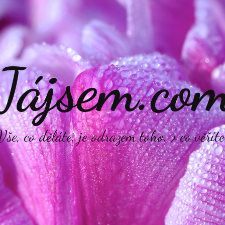
Jájsem.co
Vše, co děláte, je odrazem toho, v co věříte