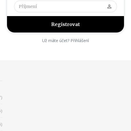
perm_identity
Už máte účet? Přihlášení
7)
6)
4)