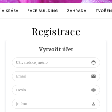
 A KRÁSA
FACE BUILDING
ZAHRADA
TVOŘEN
Registrace
Vytvořit účet
face
email
visibility
perm_identity