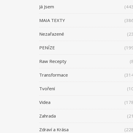
Já Jsem
(44
MAIA TEXTY
(38
Nezařazené
(2
PENÍZE
(19
Raw Recepty
(
Transformace
(31
Tvoření
(1
Videa
(17
Zahrada
(2
Zdraví a Krása
(22