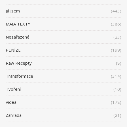
Já Jsem
(443)
MAIA TEXTY
(386)
Nezařazené
(23)
PENÍZE
(199)
Raw Recepty
(8)
Transformace
(314)
Tvoření
(10)
Videa
(178)
Zahrada
(21)