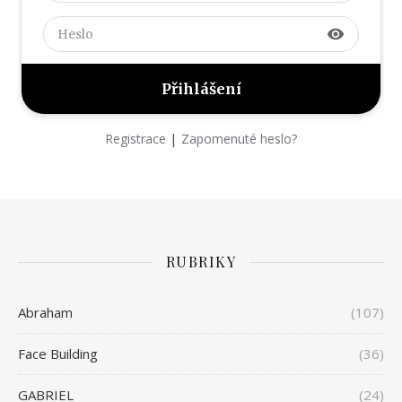
visibility
|
Registrace
Zapomenuté heslo?
RUBRIKY
Abraham
(107)
Face Building
(36)
GABRIEL
(24)