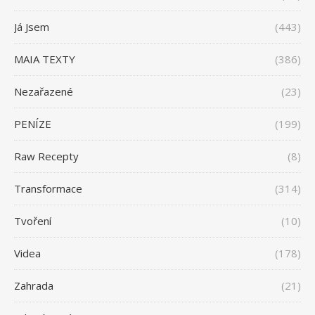
Já Jsem
(443)
MAIA TEXTY
(386)
Nezařazené
(23)
PENÍZE
(199)
Raw Recepty
(8)
Transformace
(314)
Tvoření
(10)
Videa
(178)
Zahrada
(21)