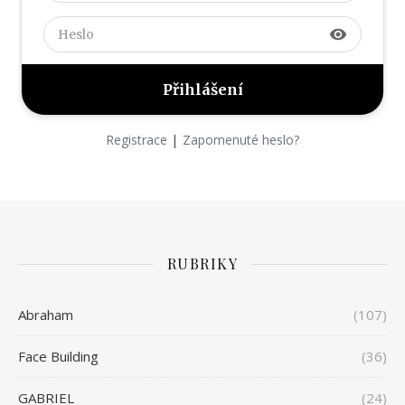
visibility
|
Registrace
Zapomenuté heslo?
RUBRIKY
Abraham
(107)
Face Building
(36)
GABRIEL
(24)